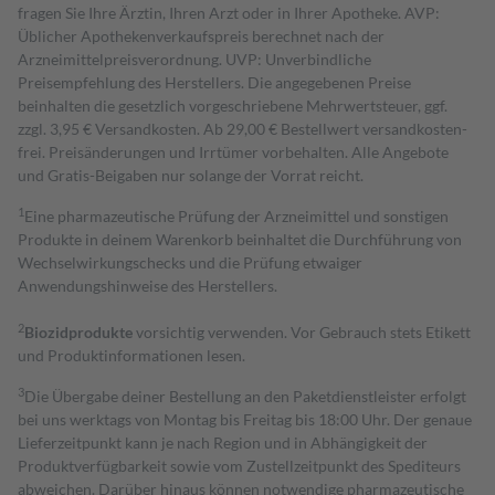
fragen Sie Ihre Ärztin, Ihren Arzt oder in Ihrer Apotheke. AVP:
Üblicher Apothekenverkaufspreis berechnet nach der
Arzneimittelpreisverordnung. UVP: Unverbindliche
Preisempfehlung des Herstellers. Die angegebenen Preise
beinhalten die gesetzlich vorgeschriebene Mehrwertsteuer, ggf.
zzgl. 3,95 € Versandkosten. Ab 29,00 € Bestell­wert versand­kosten­
frei. Preisänderungen und Irrtümer vorbehalten. Alle Angebote
und Gratis-Beigaben nur solange der Vorrat reicht.
1
Eine pharmazeutische Prüfung der Arzneimittel und sonstigen
Produkte in deinem Warenkorb beinhaltet die Durchführung von
Wechselwirkungschecks und die Prüfung etwaiger
Anwendungshinweise des Herstellers.
2
Biozidprodukte
vorsichtig verwenden. Vor Gebrauch stets Etikett
und Produktinformationen lesen.
3
Die Übergabe deiner Bestellung an den Paketdienstleister erfolgt
bei uns werktags von Montag bis Freitag bis 18:00 Uhr. Der genaue
Lieferzeitpunkt kann je nach Region und in Abhängigkeit der
Produktverfügbarkeit sowie vom Zustellzeitpunkt des Spediteurs
abweichen. Darüber hinaus können notwendige pharmazeutische