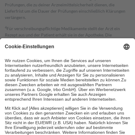
Prüfungen, die zu deiner Arzneimittelsicherheit dienen, die
Lieferfrist um die Dauer der Prüfungen einschließlich Klärungen
verlängern.
4
Für verschreibungspflichtige Medikamente stellt der Arzt ein
Rezept aus und der Patient erhält sie in der Apotheke. Die
gesetzliche Krankenversicherung übernimmt in der Regel die
Kosten dafür, der Versicherte trägt einen Teil davon als Zuzahlung
mit.
Grundsätzlich leisten Mitglieder Zuzahlungen in Höhe von zehn
Prozent des Abgabepreises,
mindestens
jedoch
fünf Euro
und
höchstens zehn Euro.
Es sind jedoch nie mehr als die tatsächlichen
Kosten der Leistung zu entrichten.
Diese Regeln gelten grundsätzlich auch für Online-Apotheken.
Bei Heilmitteln und häuslicher Krankenpflege beträgt die
Zuzahlung zehn Prozent der Kosten sowie zehn Euro je
Verordnung.
Um das Engagement der Versicherten für ihre eigene Gesundheit zu
stärken und die besondere Stellung der Familie zu unterstützen,
fallen
keine Zuzahlungen
an bei:
• Kindern und Jugendlichen bis zum vollendeten 18. Lebensjahr