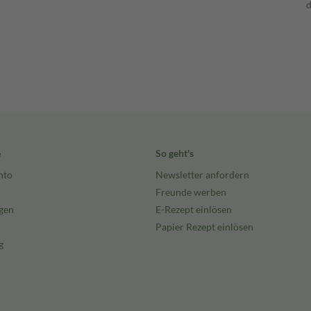
e
So geht's
nto
Newsletter anfordern
Freunde werben
gen
E-Rezept einlösen
Papier Rezept einlösen
g