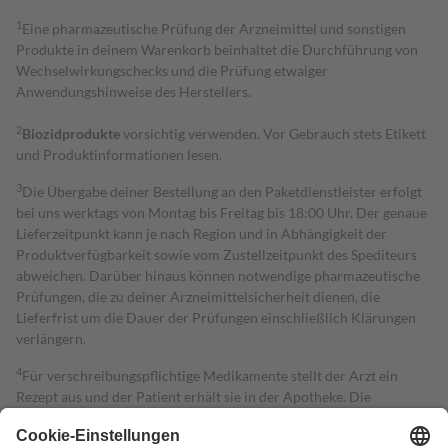
1
Eine pharmazeutische Prüfung der Arzneimittel und sonstigen
Produkte in deinem Warenkorb beinhaltet die Durchführung von
Wechselwirkungschecks und die Prüfung etwaiger
Anwendungshinweise des Herstellers.
2
Biozidprodukte
vorsichtig verwenden. Vor Gebrauch stets Etikett
und Produktinformationen lesen.
3
Die Übergabe deiner Bestellung an den Paketdienstleister erfolgt
bei uns werktags von Montag bis Freitag bis 18:00 Uhr. Der genaue
Lieferzeitpunkt kann je nach Region und in Abhängigkeit der
Produktverfügbarkeit sowie vom Zustellzeitpunkt des Spediteurs
abweichen. Darüber hinaus können notwendige pharmazeutische
Prüfungen, die zu deiner Arzneimittelsicherheit dienen, die
Lieferfrist um die Dauer der Prüfungen einschließlich Klärungen
verlängern.
4
Für verschreibungspflichtige Medikamente stellt der Arzt ein
Rezept aus und der Patient erhält sie in der Apotheke. Die
gesetzliche Krankenversicherung übernimmt in der Regel die
Kosten dafür, der Versicherte trägt einen Teil davon als Zuzahlung