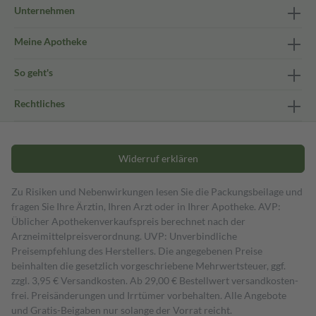
Unternehmen
Meine Apotheke
So geht's
Rechtliches
Widerruf erklären
Zu Risiken und Nebenwirkungen lesen Sie die Packungsbeilage und
fragen Sie Ihre Ärztin, Ihren Arzt oder in Ihrer Apotheke. AVP:
Üblicher Apothekenverkaufspreis berechnet nach der
Arzneimittelpreisverordnung. UVP: Unverbindliche
Preisempfehlung des Herstellers. Die angegebenen Preise
beinhalten die gesetzlich vorgeschriebene Mehrwertsteuer, ggf.
zzgl. 3,95 € Versandkosten. Ab 29,00 € Bestell­wert versand­kosten­
frei. Preisänderungen und Irrtümer vorbehalten. Alle Angebote
und Gratis-Beigaben nur solange der Vorrat reicht.