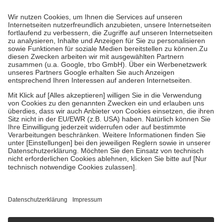
mit.
Grundsätzlich leisten Mitglieder Zuzahlungen in Höhe von zehn
Prozent des Abgabepreises,
mindestens
jedoch
fünf Euro
und
höchstens zehn Euro.
Es sind jedoch nie mehr als die tatsächlichen
Kosten der Leistung zu entrichten.
Diese Regeln gelten grundsätzlich auch für Online-Apotheken.
Bei Heilmitteln und häuslicher Krankenpflege beträgt die
Zuzahlung zehn Prozent der Kosten sowie zehn Euro je
Verordnung.
Um das Engagement der Versicherten für ihre eigene Gesundheit zu
stärken und die besondere Stellung der Familie zu unterstützen,
fallen
keine Zuzahlungen
an bei:
• Kindern und Jugendlichen bis zum vollendeten 18. Lebensjahr
mit Ausnahme der Fahrkosten
• Untersuchungen zur Vorsorge und Früherkennung, die von der
GKV getragen werden
• empfohlenen Schutzimpfungen
• Harn- und Blutteststreifen
Wir nutzen Trusted Shops als unabhängigen Dienstleister für die
Einholung von Bewertungen. Trusted Shops hat Maßnahmen
getroffen, um sicherzustellen, dass es sich um echte Bewertungen