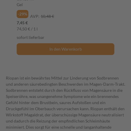
Gel
-29%
AVP:
10,48 €
7,45 €
74,50 € / 1 l
sofort lieferbar
In den Warenkorb
Riopan ist ein bewährtes Mittel zur Linderung von Sodbrennen
und anderen säurebedingten Beschwerden im Magen-Darm-Trakt.
Sodbrennen entsteht durch den Rückfluss von Magensäure in die
Speiseröhre, was unangenehme Symptome wie ein brennendes
Gefühl hinter dem Brustbein, saures Aufstoßen und ein
Druckgefühl im Oberbauch verursachen kann. Riopan enthält den
Wirkstoff Magaldrat, der überschüssige Magensäure neutralisiert
und dadurch die Reizung der empfindlichen Schleimhäute
minimiert. Dies sorgt für eine schnelle und langanhaltende