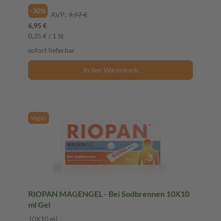
-30%
AVP:
9,97 €
6,95 €
0,35 € / 1 St
sofort lieferbar
In den Warenkorb
Vegan
RIOPAN MAGENGEL - Bei Sodbrennen 10X10
ml Gel
10X10 ml