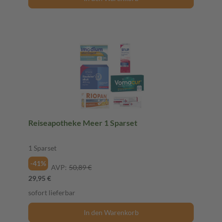
Reiseapotheke Meer 1 Sparset
1 Sparset
-41%
AVP:
50,89 €
29,95 €
sofort lieferbar
In den Warenkorb