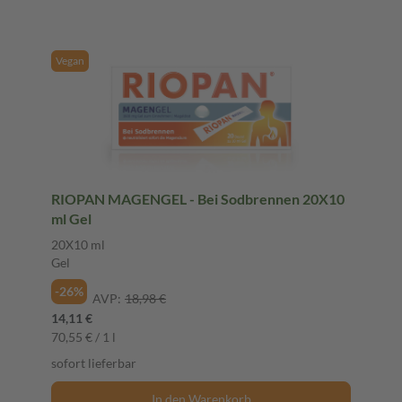
Vegan
RIOPAN MAGENGEL - Bei Sodbrennen 20X10
ml Gel
20X10 ml
Gel
-26%
AVP:
18,98 €
14,11 €
70,55 € / 1 l
sofort lieferbar
In den Warenkorb