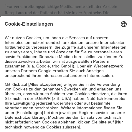
4
Für verschreibungspflichtige Medikamente stellt der Arzt ein
Rezept aus und der Patient erhält sie in der Apotheke. Die
gesetzliche Krankenversicherung übernimmt in der Regel die
Kosten dafür, der Versicherte trägt einen Teil davon als Zuzahlung
mit.
Grundsätzlich leisten Mitglieder Zuzahlungen in Höhe von zehn
Prozent des Abgabepreises,
mindestens
jedoch
fünf Euro
und
höchstens zehn Euro.
Es sind jedoch nie mehr als die tatsächlichen
Kosten der Leistung zu entrichten.
Diese Regeln gelten grundsätzlich auch für Online-Apotheken.
Bei Heilmitteln und häuslicher Krankenpflege beträgt die
Zuzahlung zehn Prozent der Kosten sowie zehn Euro je
Verordnung.
Um das Engagement der Versicherten für ihre eigene Gesundheit zu
stärken und die besondere Stellung der Familie zu unterstützen,
fallen
keine Zuzahlungen
an bei:
• Kindern und Jugendlichen bis zum vollendeten 18. Lebensjahr
mit Ausnahme der Fahrkosten
• Untersuchungen zur Vorsorge und Früherkennung, die von der
GKV getragen werden
• empfohlenen Schutzimpfungen