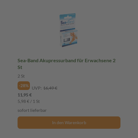
Sea-Band Akupressurband für Erwachsene 2
St
2 St
-28%
UVP:
16,49 €
11,95 €
5,98 € / 1 St
sofort lieferbar
In den Warenkorb