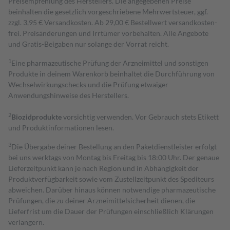
Preisempfehlung des Herstellers. Die angegebenen Preise
beinhalten die gesetzlich vorgeschriebene Mehrwertsteuer, ggf.
zzgl. 3,95 € Versandkosten. Ab 29,00 € Bestell­wert versand­kosten­
frei. Preisänderungen und Irrtümer vorbehalten. Alle Angebote
und Gratis-Beigaben nur solange der Vorrat reicht.
1
Eine pharmazeutische Prüfung der Arzneimittel und sonstigen
Produkte in deinem Warenkorb beinhaltet die Durchführung von
Wechselwirkungschecks und die Prüfung etwaiger
Anwendungshinweise des Herstellers.
2
Biozidprodukte
vorsichtig verwenden. Vor Gebrauch stets Etikett
und Produktinformationen lesen.
3
Die Übergabe deiner Bestellung an den Paketdienstleister erfolgt
bei uns werktags von Montag bis Freitag bis 18:00 Uhr. Der genaue
Lieferzeitpunkt kann je nach Region und in Abhängigkeit der
Produktverfügbarkeit sowie vom Zustellzeitpunkt des Spediteurs
abweichen. Darüber hinaus können notwendige pharmazeutische
Prüfungen, die zu deiner Arzneimittelsicherheit dienen, die
Lieferfrist um die Dauer der Prüfungen einschließlich Klärungen
verlängern.