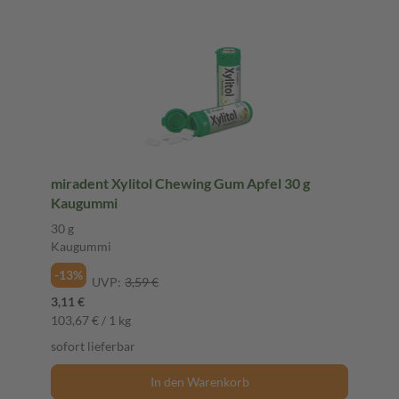
miradent Xylitol Chewing Gum Apfel 30 g
Kaugummi
30 g
Kaugummi
-13%
UVP:
3,59 €
3,11 €
103,67 € / 1 kg
sofort lieferbar
In den Warenkorb