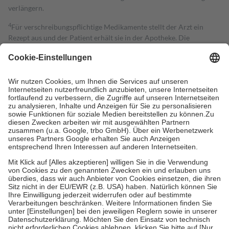
verlängern.
4
Für verschreibungspflichtige Medikamente stellt der Arzt ein
Rezept aus und der Patient erhält sie in der Apotheke. Die
gesetzliche Krankenversicherung übernimmt in der Regel die
Kosten dafür, der Versicherte trägt einen Teil davon als Zuzahlung
mit.
Grundsätzlich leisten Mitglieder Zuzahlungen in Höhe von zehn
Prozent des Abgabepreises,
mindestens
jedoch
fünf Euro
und
höchstens zehn Euro.
Es sind jedoch nie mehr als die tatsächlichen
Kosten der Leistung zu entrichten.
Diese Regeln gelten grundsätzlich auch für Online-Apotheken.
Bei Heilmitteln und häuslicher Krankenpflege beträgt die
Zuzahlung zehn Prozent der Kosten sowie zehn Euro je
Verordnung.
Um das Engagement der Versicherten für ihre eigene Gesundheit zu
stärken und die besondere Stellung der Familie zu unterstützen,
fallen
keine Zuzahlungen
an bei:
• Kindern und Jugendlichen bis zum vollendeten 18. Lebensjahr
mit Ausnahme der Fahrkosten
• Untersuchungen zur Vorsorge und Früherkennung, die von der