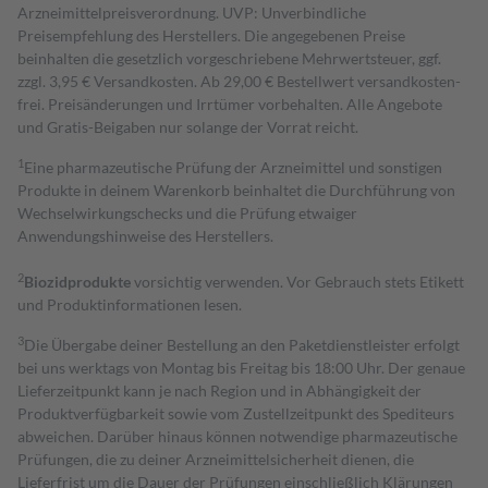
Arzneimittelpreisverordnung. UVP: Unverbindliche
Preisempfehlung des Herstellers. Die angegebenen Preise
beinhalten die gesetzlich vorgeschriebene Mehrwertsteuer, ggf.
zzgl. 3,95 € Versandkosten. Ab 29,00 € Bestell­wert versand­kosten­
frei. Preisänderungen und Irrtümer vorbehalten. Alle Angebote
und Gratis-Beigaben nur solange der Vorrat reicht.
1
Eine pharmazeutische Prüfung der Arzneimittel und sonstigen
Produkte in deinem Warenkorb beinhaltet die Durchführung von
Wechselwirkungschecks und die Prüfung etwaiger
Anwendungshinweise des Herstellers.
2
Biozidprodukte
vorsichtig verwenden. Vor Gebrauch stets Etikett
und Produktinformationen lesen.
3
Die Übergabe deiner Bestellung an den Paketdienstleister erfolgt
bei uns werktags von Montag bis Freitag bis 18:00 Uhr. Der genaue
Lieferzeitpunkt kann je nach Region und in Abhängigkeit der
Produktverfügbarkeit sowie vom Zustellzeitpunkt des Spediteurs
abweichen. Darüber hinaus können notwendige pharmazeutische
Prüfungen, die zu deiner Arzneimittelsicherheit dienen, die
Lieferfrist um die Dauer der Prüfungen einschließlich Klärungen