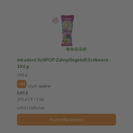
miradent XyliPOP Zahnpflegelolli Erdbeere
1X6 g
1X6 g
-4%
UVP:
0,89 €
0,85 €
141,67 € / 1 kg
sofort lieferbar
In den Warenkorb