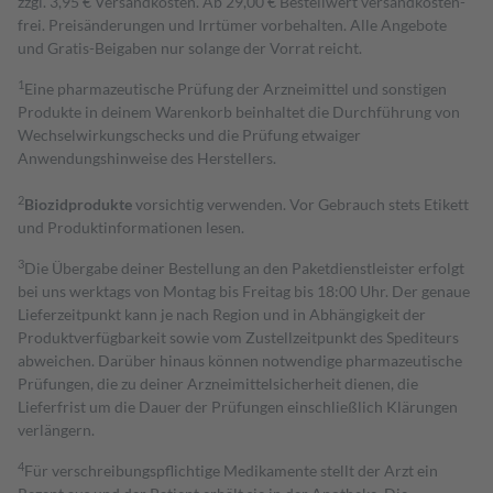
zzgl. 3,95 € Versandkosten. Ab 29,00 € Bestell­wert versand­kosten­
frei. Preisänderungen und Irrtümer vorbehalten. Alle Angebote
und Gratis-Beigaben nur solange der Vorrat reicht.
1
Eine pharmazeutische Prüfung der Arzneimittel und sonstigen
Produkte in deinem Warenkorb beinhaltet die Durchführung von
Wechselwirkungschecks und die Prüfung etwaiger
Anwendungshinweise des Herstellers.
2
Biozidprodukte
vorsichtig verwenden. Vor Gebrauch stets Etikett
und Produktinformationen lesen.
3
Die Übergabe deiner Bestellung an den Paketdienstleister erfolgt
bei uns werktags von Montag bis Freitag bis 18:00 Uhr. Der genaue
Lieferzeitpunkt kann je nach Region und in Abhängigkeit der
Produktverfügbarkeit sowie vom Zustellzeitpunkt des Spediteurs
abweichen. Darüber hinaus können notwendige pharmazeutische
Prüfungen, die zu deiner Arzneimittelsicherheit dienen, die
Lieferfrist um die Dauer der Prüfungen einschließlich Klärungen
verlängern.
4
Für verschreibungspflichtige Medikamente stellt der Arzt ein