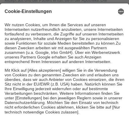
Rezept aus und der Patient erhält sie in der Apotheke. Die
gesetzliche Krankenversicherung übernimmt in der Regel die
Kosten dafür, der Versicherte trägt einen Teil davon als Zuzahlung
mit.
Grundsätzlich leisten Mitglieder Zuzahlungen in Höhe von zehn
Prozent des Abgabepreises,
mindestens
jedoch
fünf Euro
und
höchstens zehn Euro.
Es sind jedoch nie mehr als die tatsächlichen
Kosten der Leistung zu entrichten.
Diese Regeln gelten grundsätzlich auch für Online-Apotheken.
Bei Heilmitteln und häuslicher Krankenpflege beträgt die
Zuzahlung zehn Prozent der Kosten sowie zehn Euro je
Verordnung.
Um das Engagement der Versicherten für ihre eigene Gesundheit zu
stärken und die besondere Stellung der Familie zu unterstützen,
fallen
keine Zuzahlungen
an bei:
• Kindern und Jugendlichen bis zum vollendeten 18. Lebensjahr
mit Ausnahme der Fahrkosten
• Untersuchungen zur Vorsorge und Früherkennung, die von der
GKV getragen werden
• empfohlenen Schutzimpfungen
• Harn- und Blutteststreifen