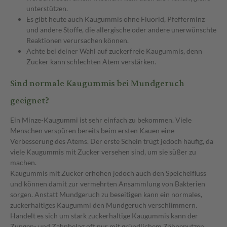
unterstützen.
Es gibt heute auch Kaugummis ohne Fluorid, Pfefferminz
und andere Stoffe, die allergische oder andere unerwünschte
Reaktionen verursachen können.
Achte bei deiner Wahl auf zuckerfreie Kaugummis, denn
Zucker kann schlechten Atem verstärken.
Sind normale Kaugummis bei Mundgeruch
geeignet?
Ein Minze-Kaugummi ist sehr einfach zu bekommen. Viele
Menschen verspüren bereits beim ersten Kauen eine
Verbesserung des Atems. Der erste Schein trügt jedoch häufig, da
viele Kaugummis mit Zucker versehen sind, um sie süßer zu
machen.
Kaugummis mit Zucker erhöhen jedoch auch den Speichelfluss
und können damit zur vermehrten Ansammlung von Bakterien
sorgen. Anstatt Mundgeruch zu beseitigen kann ein normales,
zuckerhaltiges Kaugummi den Mundgeruch verschlimmern.
Handelt es sich um stark zuckerhaltige Kaugummis kann der
Zungen- und Zahnbelag oft nur mit gründlichem Zähneputzen