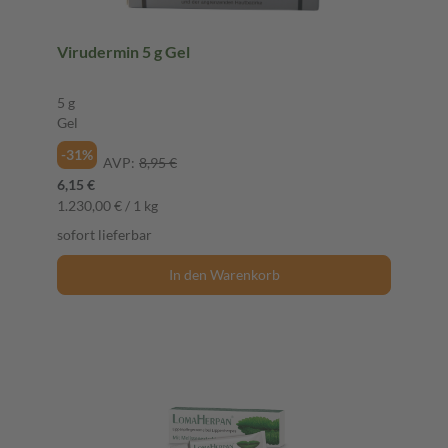
Virudermin 5 g Gel
5 g
Gel
-31%
AVP:
8,95 €
6,15 €
1.230,00 € / 1 kg
sofort lieferbar
In den Warenkorb