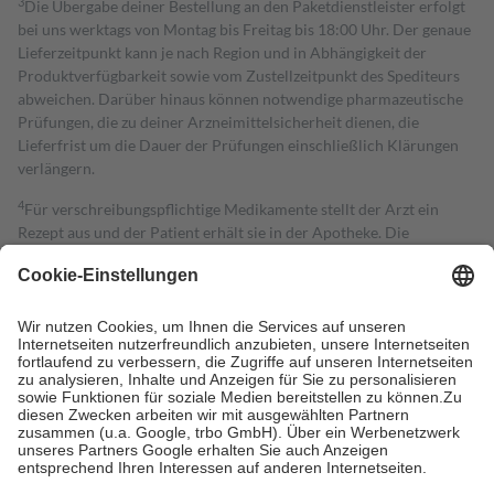
3
Die Übergabe deiner Bestellung an den Paketdienstleister erfolgt
bei uns werktags von Montag bis Freitag bis 18:00 Uhr. Der genaue
Lieferzeitpunkt kann je nach Region und in Abhängigkeit der
Produktverfügbarkeit sowie vom Zustellzeitpunkt des Spediteurs
abweichen. Darüber hinaus können notwendige pharmazeutische
Prüfungen, die zu deiner Arzneimittelsicherheit dienen, die
Lieferfrist um die Dauer der Prüfungen einschließlich Klärungen
verlängern.
4
Für verschreibungspflichtige Medikamente stellt der Arzt ein
Rezept aus und der Patient erhält sie in der Apotheke. Die
gesetzliche Krankenversicherung übernimmt in der Regel die
Kosten dafür, der Versicherte trägt einen Teil davon als Zuzahlung
mit.
Grundsätzlich leisten Mitglieder Zuzahlungen in Höhe von zehn
Prozent des Abgabepreises,
mindestens
jedoch
fünf Euro
und
höchstens zehn Euro.
Es sind jedoch nie mehr als die tatsächlichen
Kosten der Leistung zu entrichten.
Diese Regeln gelten grundsätzlich auch für Online-Apotheken.
Bei Heilmitteln und häuslicher Krankenpflege beträgt die
Zuzahlung zehn Prozent der Kosten sowie zehn Euro je
Verordnung.