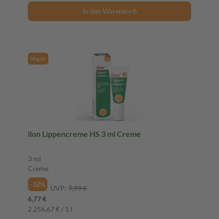
In den Warenkorb
Vegan
ilon Lippencreme HS 3 ml Creme
3 ml
Creme
-32%
UVP:
9,99 €
6,77 €
2.256,67 € / 1 l