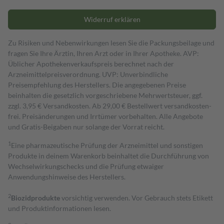
Widerruf erklären
Zu Risiken und Nebenwirkungen lesen Sie die Packungsbeilage und
fragen Sie Ihre Ärztin, Ihren Arzt oder in Ihrer Apotheke. AVP:
Üblicher Apothekenverkaufspreis berechnet nach der
Arzneimittelpreisverordnung. UVP: Unverbindliche
Preisempfehlung des Herstellers. Die angegebenen Preise
beinhalten die gesetzlich vorgeschriebene Mehrwertsteuer, ggf.
zzgl. 3,95 € Versandkosten. Ab 29,00 € Bestell­wert versand­kosten­
frei. Preisänderungen und Irrtümer vorbehalten. Alle Angebote
und Gratis-Beigaben nur solange der Vorrat reicht.
1
Eine pharmazeutische Prüfung der Arzneimittel und sonstigen
Produkte in deinem Warenkorb beinhaltet die Durchführung von
Wechselwirkungschecks und die Prüfung etwaiger
Anwendungshinweise des Herstellers.
2
Biozidprodukte
vorsichtig verwenden. Vor Gebrauch stets Etikett
und Produktinformationen lesen.