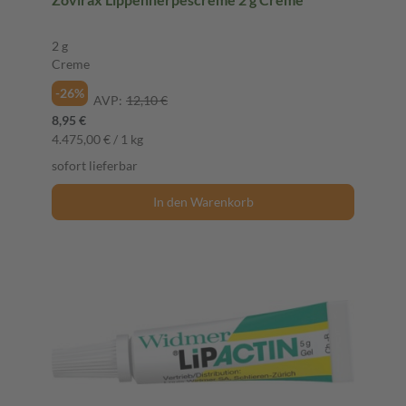
2 g
Creme
-26%
AVP:
12,10 €
8,95 €
4.475,00 € / 1 kg
sofort lieferbar
In den Warenkorb