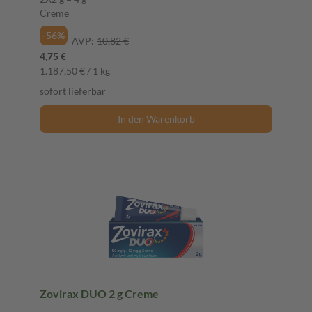
Creme
-56%
AVP:
10,82 €
4,75 €
1.187,50 € / 1 kg
sofort lieferbar
In den Warenkorb
Zovirax DUO 2 g Creme