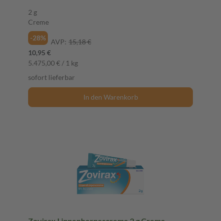
2 g
Creme
-28%
AVP:
15,18 €
10,95 €
5.475,00 € / 1 kg
sofort lieferbar
In den Warenkorb
Zovirax Lippenherpescreme 2 g Creme