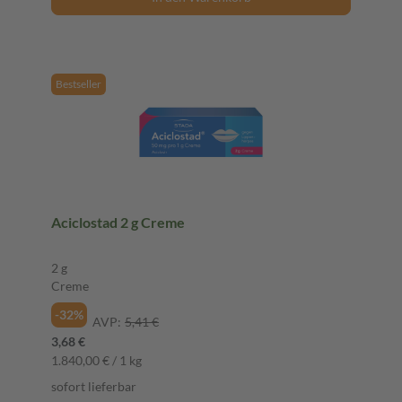
Bestseller
Aciclostad 2 g Creme
2 g
Creme
-32%
AVP:
5,41 €
3,68 €
1.840,00 € / 1 kg
sofort lieferbar