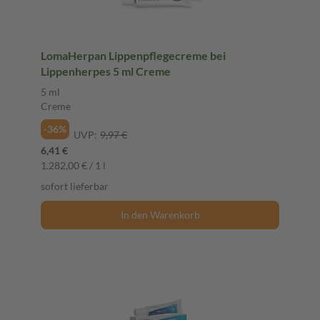
LomaHerpan Lippenpflegecreme bei
Lippenherpes 5 ml Creme
5 ml
Creme
-36%
UVP:
9,97 €
6,41 €
1.282,00 € / 1 l
sofort lieferbar
In den Warenkorb