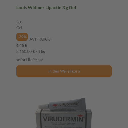
Louis Widmer Lipactin 3 g Gel
3 g
Gel
-29%
AVP:
9,08 €
6,45 €
2.150,00 € / 1 kg
sofort lieferbar
In den Warenkorb