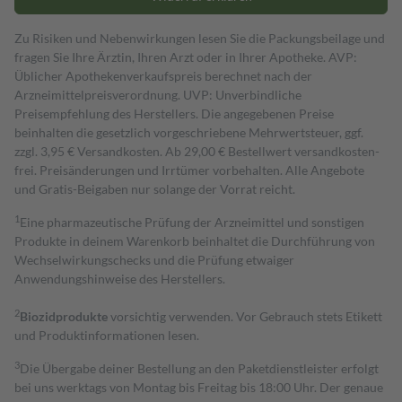
Zu Risiken und Nebenwirkungen lesen Sie die Packungsbeilage und
fragen Sie Ihre Ärztin, Ihren Arzt oder in Ihrer Apotheke. AVP:
Üblicher Apothekenverkaufspreis berechnet nach der
Arzneimittelpreisverordnung. UVP: Unverbindliche
Preisempfehlung des Herstellers. Die angegebenen Preise
beinhalten die gesetzlich vorgeschriebene Mehrwertsteuer, ggf.
zzgl. 3,95 € Versandkosten. Ab 29,00 € Bestell­wert versand­kosten­
frei. Preisänderungen und Irrtümer vorbehalten. Alle Angebote
und Gratis-Beigaben nur solange der Vorrat reicht.
1
Eine pharmazeutische Prüfung der Arzneimittel und sonstigen
Produkte in deinem Warenkorb beinhaltet die Durchführung von
Wechselwirkungschecks und die Prüfung etwaiger
Anwendungshinweise des Herstellers.
2
Biozidprodukte
vorsichtig verwenden. Vor Gebrauch stets Etikett
und Produktinformationen lesen.
3
Die Übergabe deiner Bestellung an den Paketdienstleister erfolgt
bei uns werktags von Montag bis Freitag bis 18:00 Uhr. Der genaue