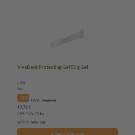
VivaDent Protecting Gel 50 g Gel
50 g
Gel
-21%
UVP:
25,07 €
19,72 €
394,40 € / 1 kg
sofort lieferbar
In den Warenkorb