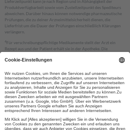
Lieferzeitpunkt kann je nach Region und in Abhängigkeit der
Produktverfügbarkeit sowie vom Zustellzeitpunkt des Spediteurs
abweichen. Darüber hinaus können notwendige pharmazeutische
Prüfungen, die zu deiner Arzneimittelsicherheit dienen, die
Lieferfrist um die Dauer der Prüfungen einschließlich Klärungen
verlängern.
4
Für verschreibungspflichtige Medikamente stellt der Arzt ein
Rezept aus und der Patient erhält sie in der Apotheke. Die
gesetzliche Krankenversicherung übernimmt in der Regel die
Kosten dafür, der Versicherte trägt einen Teil davon als Zuzahlung
mit.
Grundsätzlich leisten Mitglieder Zuzahlungen in Höhe von zehn
Prozent des Abgabepreises,
mindestens
jedoch
fünf Euro
und
höchstens zehn Euro.
Es sind jedoch nie mehr als die tatsächlichen
Kosten der Leistung zu entrichten.
Diese Regeln gelten grundsätzlich auch für Online-Apotheken.
Bei Heilmitteln und häuslicher Krankenpflege beträgt die
Zuzahlung zehn Prozent der Kosten sowie zehn Euro je
Verordnung.
Um das Engagement der Versicherten für ihre eigene Gesundheit zu
stärken und die besondere Stellung der Familie zu unterstützen,