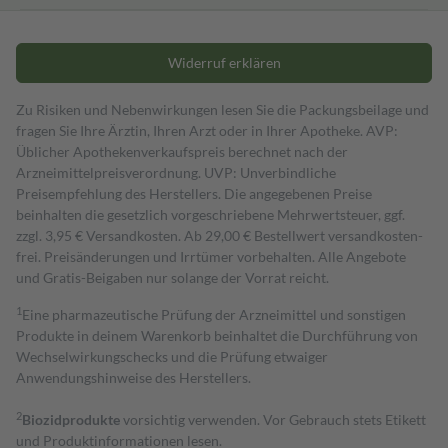
Widerruf erklären
Zu Risiken und Nebenwirkungen lesen Sie die Packungsbeilage und
fragen Sie Ihre Ärztin, Ihren Arzt oder in Ihrer Apotheke. AVP:
Üblicher Apothekenverkaufspreis berechnet nach der
Arzneimittelpreisverordnung. UVP: Unverbindliche
Preisempfehlung des Herstellers. Die angegebenen Preise
beinhalten die gesetzlich vorgeschriebene Mehrwertsteuer, ggf.
zzgl. 3,95 € Versandkosten. Ab 29,00 € Bestell­wert versand­kosten­
frei. Preisänderungen und Irrtümer vorbehalten. Alle Angebote
und Gratis-Beigaben nur solange der Vorrat reicht.
1
Eine pharmazeutische Prüfung der Arzneimittel und sonstigen
Produkte in deinem Warenkorb beinhaltet die Durchführung von
Wechselwirkungschecks und die Prüfung etwaiger
Anwendungshinweise des Herstellers.
2
Biozidprodukte
vorsichtig verwenden. Vor Gebrauch stets Etikett
und Produktinformationen lesen.