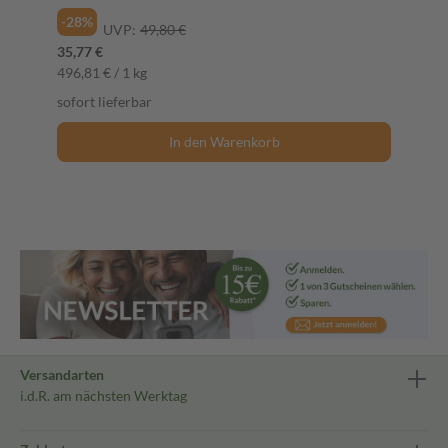
-28%
UVP:
49,80 €
35,77 €
496,81 € / 1 kg
sofort lieferbar
In den Warenkorb
Versandarten
i.d.R. am nächsten Werktag