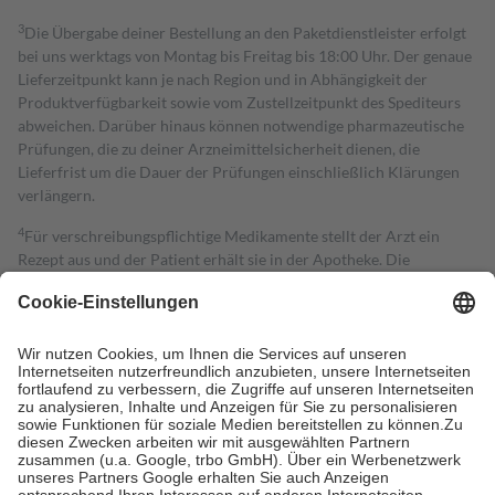
3
Die Übergabe deiner Bestellung an den Paketdienstleister erfolgt
bei uns werktags von Montag bis Freitag bis 18:00 Uhr. Der genaue
Lieferzeitpunkt kann je nach Region und in Abhängigkeit der
Produktverfügbarkeit sowie vom Zustellzeitpunkt des Spediteurs
abweichen. Darüber hinaus können notwendige pharmazeutische
Prüfungen, die zu deiner Arzneimittelsicherheit dienen, die
Lieferfrist um die Dauer der Prüfungen einschließlich Klärungen
verlängern.
4
Für verschreibungspflichtige Medikamente stellt der Arzt ein
Rezept aus und der Patient erhält sie in der Apotheke. Die
gesetzliche Krankenversicherung übernimmt in der Regel die
Kosten dafür, der Versicherte trägt einen Teil davon als Zuzahlung
mit.
Grundsätzlich leisten Mitglieder Zuzahlungen in Höhe von zehn
Prozent des Abgabepreises,
mindestens
jedoch
fünf Euro
und
höchstens zehn Euro.
Es sind jedoch nie mehr als die tatsächlichen
Kosten der Leistung zu entrichten.
Diese Regeln gelten grundsätzlich auch für Online-Apotheken.
Bei Heilmitteln und häuslicher Krankenpflege beträgt die
Zuzahlung zehn Prozent der Kosten sowie zehn Euro je