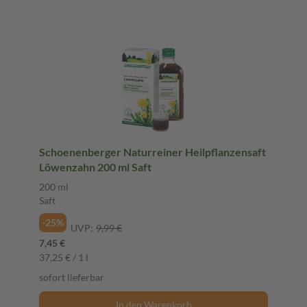
Schoenenberger Naturreiner Heilpflanzensaft
Löwenzahn 200 ml Saft
200 ml
Saft
-25%
UVP:
9,99 €
7,45 €
37,25 € / 1 l
sofort lieferbar
In den Warenkorb