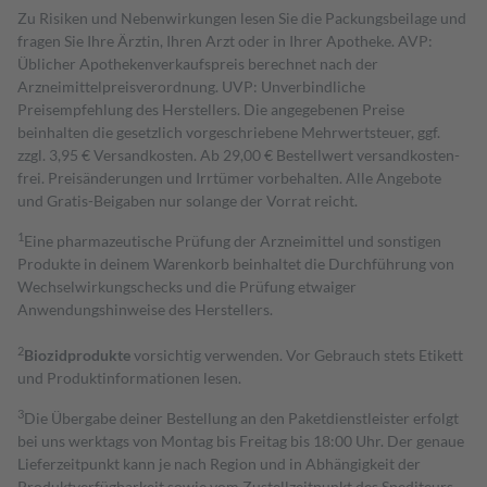
Zu Risiken und Nebenwirkungen lesen Sie die Packungsbeilage und
fragen Sie Ihre Ärztin, Ihren Arzt oder in Ihrer Apotheke. AVP:
Üblicher Apothekenverkaufspreis berechnet nach der
Arzneimittelpreisverordnung. UVP: Unverbindliche
Preisempfehlung des Herstellers. Die angegebenen Preise
beinhalten die gesetzlich vorgeschriebene Mehrwertsteuer, ggf.
zzgl. 3,95 € Versandkosten. Ab 29,00 € Bestell­wert versand­kosten­
frei. Preisänderungen und Irrtümer vorbehalten. Alle Angebote
und Gratis-Beigaben nur solange der Vorrat reicht.
1
Eine pharmazeutische Prüfung der Arzneimittel und sonstigen
Produkte in deinem Warenkorb beinhaltet die Durchführung von
Wechselwirkungschecks und die Prüfung etwaiger
Anwendungshinweise des Herstellers.
2
Biozidprodukte
vorsichtig verwenden. Vor Gebrauch stets Etikett
und Produktinformationen lesen.
3
Die Übergabe deiner Bestellung an den Paketdienstleister erfolgt
bei uns werktags von Montag bis Freitag bis 18:00 Uhr. Der genaue
Lieferzeitpunkt kann je nach Region und in Abhängigkeit der
Produktverfügbarkeit sowie vom Zustellzeitpunkt des Spediteurs