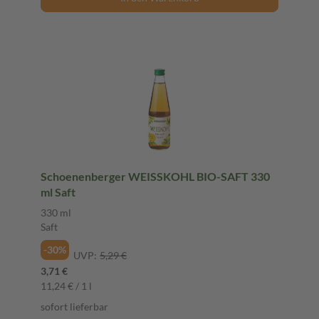
Schoenenberger WEISSKOHL BIO-SAFT 330
ml Saft
330 ml
Saft
-30%
UVP:
5,29 €
3,71 €
11,24 € / 1 l
sofort lieferbar