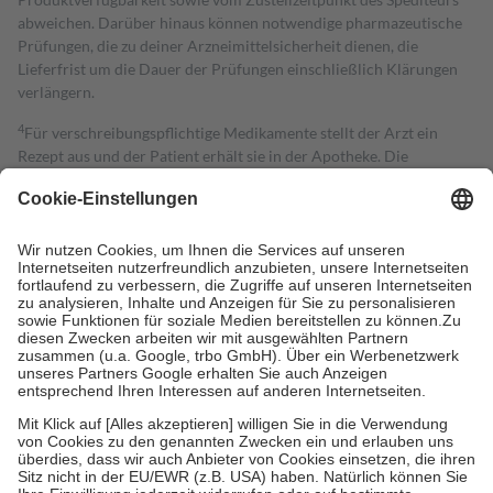
abweichen. Darüber hinaus können notwendige pharmazeutische
Prüfungen, die zu deiner Arzneimittelsicherheit dienen, die
Lieferfrist um die Dauer der Prüfungen einschließlich Klärungen
verlängern.
4
Für verschreibungspflichtige Medikamente stellt der Arzt ein
Rezept aus und der Patient erhält sie in der Apotheke. Die
gesetzliche Krankenversicherung übernimmt in der Regel die
Kosten dafür, der Versicherte trägt einen Teil davon als Zuzahlung
mit.
Grundsätzlich leisten Mitglieder Zuzahlungen in Höhe von zehn
Prozent des Abgabepreises,
mindestens
jedoch
fünf Euro
und
höchstens zehn Euro.
Es sind jedoch nie mehr als die tatsächlichen
Kosten der Leistung zu entrichten.
Diese Regeln gelten grundsätzlich auch für Online-Apotheken.
Bei Heilmitteln und häuslicher Krankenpflege beträgt die
Zuzahlung zehn Prozent der Kosten sowie zehn Euro je
Verordnung.
Um das Engagement der Versicherten für ihre eigene Gesundheit zu
stärken und die besondere Stellung der Familie zu unterstützen,
fallen
keine Zuzahlungen
an bei: