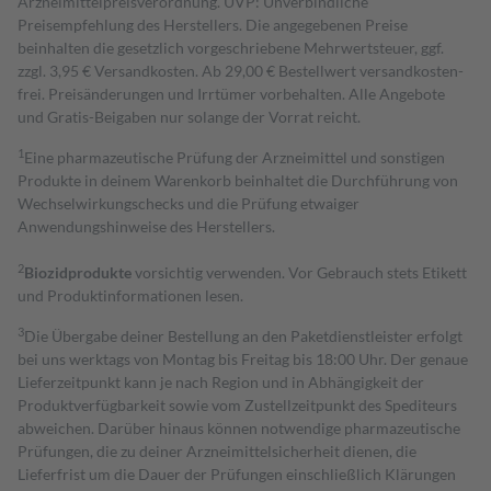
Arzneimittelpreisverordnung. UVP: Unverbindliche
Preisempfehlung des Herstellers. Die angegebenen Preise
beinhalten die gesetzlich vorgeschriebene Mehrwertsteuer, ggf.
zzgl. 3,95 € Versandkosten. Ab 29,00 € Bestell­wert versand­kosten­
frei. Preisänderungen und Irrtümer vorbehalten. Alle Angebote
und Gratis-Beigaben nur solange der Vorrat reicht.
1
Eine pharmazeutische Prüfung der Arzneimittel und sonstigen
Produkte in deinem Warenkorb beinhaltet die Durchführung von
Wechselwirkungschecks und die Prüfung etwaiger
Anwendungshinweise des Herstellers.
2
Biozidprodukte
vorsichtig verwenden. Vor Gebrauch stets Etikett
und Produktinformationen lesen.
3
Die Übergabe deiner Bestellung an den Paketdienstleister erfolgt
bei uns werktags von Montag bis Freitag bis 18:00 Uhr. Der genaue
Lieferzeitpunkt kann je nach Region und in Abhängigkeit der
Produktverfügbarkeit sowie vom Zustellzeitpunkt des Spediteurs
abweichen. Darüber hinaus können notwendige pharmazeutische
Prüfungen, die zu deiner Arzneimittelsicherheit dienen, die
Lieferfrist um die Dauer der Prüfungen einschließlich Klärungen