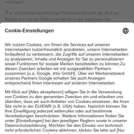
verlängern.
4
Für verschreibungspflichtige Medikamente stellt der Arzt ein
Rezept aus und der Patient erhält sie in der Apotheke. Die
gesetzliche Krankenversicherung übernimmt in der Regel die
Kosten dafür, der Versicherte trägt einen Teil davon als Zuzahlung
mit.
Grundsätzlich leisten Mitglieder Zuzahlungen in Höhe von zehn
Prozent des Abgabepreises,
mindestens
jedoch
fünf Euro
und
höchstens zehn Euro.
Es sind jedoch nie mehr als die tatsächlichen
Kosten der Leistung zu entrichten.
Diese Regeln gelten grundsätzlich auch für Online-Apotheken.
Bei Heilmitteln und häuslicher Krankenpflege beträgt die
Zuzahlung zehn Prozent der Kosten sowie zehn Euro je
Verordnung.
Um das Engagement der Versicherten für ihre eigene Gesundheit zu
stärken und die besondere Stellung der Familie zu unterstützen,
fallen
keine Zuzahlungen
an bei:
• Kindern und Jugendlichen bis zum vollendeten 18. Lebensjahr
mit Ausnahme der Fahrkosten
• Untersuchungen zur Vorsorge und Früherkennung, die von der
GKV getragen werden