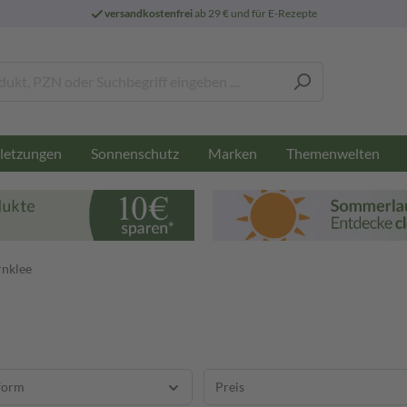
versandkostenfrei
ab 29 € und für E-Rezepte
letzungen
Sonnenschutz
Marken
Themenwelten
nklee
form
Preis