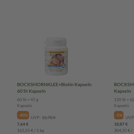
BOCKSHORNKLEE+Biotin Kapseln
BOCKSHO
60 St Kapseln
Kapseln
60 St = 47 g
120 St = 62
Kapseln
Kapseln
-40%
-5%
UVP:
12,70 €
UVP
7,64 €
18,87 €
162,55 € / 1 kg
304,35 € / 