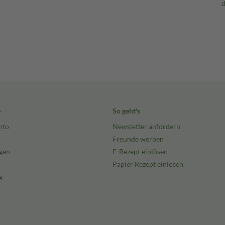
e
So geht's
nto
Newsletter anfordern
Freunde werben
gen
E-Rezept einlösen
Papier Rezept einlösen
g