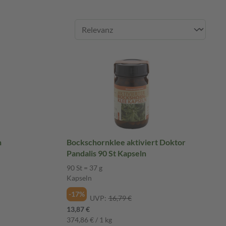
n
Bockschornklee aktiviert Doktor
Pandalis 90 St Kapseln
90 St = 37 g
Kapseln
-17%
UVP:
16,79 €
13,87 €
374,86 € / 1 kg