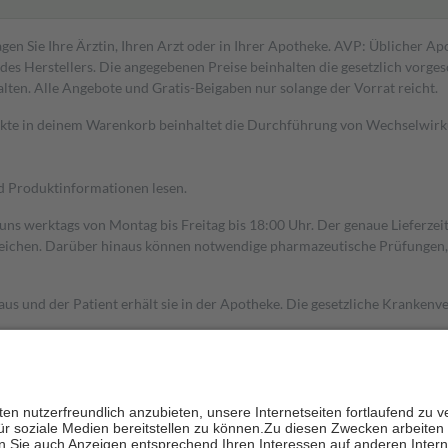
gen Sie Ihre Ärztin, Ihren Arzt oder in Ihrer Apotheke. AVP: Üblicher A
s Herstellers. Die angegebenen Preise beinhalten die gesetzlich vorgesc
alten. Alle Angebote und Gratis-Beigaben nur solange der Vorrat reicht.
dukte in deinem Warenkorb beinhaltet die Durchführung von Wechselwir
nd Produktinformationen lesen.
 uns werktags von Montag bis Freitag bis 18:00 Uhr. Der genaue Lieferze
ichen. Darüber hinaus können notwendige pharmazeutische Prüfungen, die
aus und der Patient erhält sie in der Apotheke. Die gesetzliche Krankenv
ent des Abgabepreises,
mindestens
jedoch
fünf Euro
und
höchstens zehn 
zehn Prozent der Kosten sowie zehn Euro je Verordnung.
rken und die besondere Stellung der Familie zu unterstützen, fallen
kein