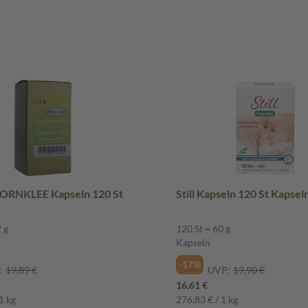
RNKLEE Kapseln 120 St
Still Kapseln 120 St Kapsel
 g
120 St = 60 g
Kapseln
-17%
:
19,89 €
UVP:
19,90 €
16,61 €
1 kg
276,83 € / 1 kg