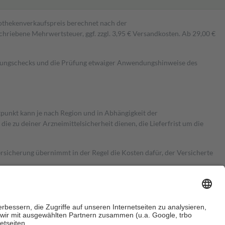
pothekenverkaufspreis berechnet nach der
hriebene Mehrwertsteuer, ggf. zzgl. 3,95 € Versandkosten. Ab 29,00 €
kungschecks und die Prüfung etwaiger Anwendungshinweise des
itpunkt kann je nach Region und in Abhängigkeit der
 zu deiner Arzneimittelsicherheit dienen, die Lieferfrist um die
ersicherung übernimmt in der Regel die Kosten dafür, der Versicherte
Euro.
Es sind jedoch nie mehr als die tatsächlichen Kosten der Leistung
e Zuzahlungen
an bei: