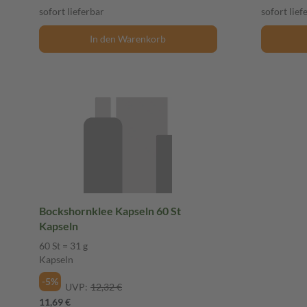
sofort lieferbar
sofort lief
In den Warenkorb
Bockshornklee Kapseln 60 St
Kapseln
60 St = 31 g
Kapseln
-5%
UVP:
12,32 €
11,69 €