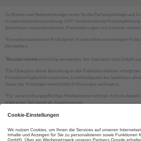
Zu Risiken und Nebenwirkungen lesen Sie die Packungsbeilage und fra
Arzneimittelpreisverordnung. UVP: Unverbindliche Preisempfehlung de
Bestell­wert versand­kosten­frei. Preisänderungen und Irrtümer vorbeh
1
Eine pharmazeutische Prüfung der Arzneimittel und sonstigen Pro
Herstellers.
2
Biozidprodukte
vorsichtig verwenden. Vor Gebrauch stets Etikett u
3
Die Übergabe deiner Bestellung an den Paketdienstleister erfolgt bei
Produktverfügbarkeit sowie vom Zustellzeitpunkt des Spediteurs abwe
Dauer der Prüfungen einschließlich Klärungen verlängern.
4
Für verschreibungspflichtige Medikamente stellt der Arzt ein Rezept 
trägt einen Teil davon als Zuzahlung mit.
Grundsätzlich leisten Mitglieder Zuzahlungen in Höhe von zehn Proz
zu entrichten.
Diese Regeln gelten grundsätzlich auch für Online-Apotheken.
Bei Heilmitteln und häuslicher Krankenpflege beträgt die Zuzahlung 
Um das Engagement der Versicherten für ihre eigene Gesundheit zu stä