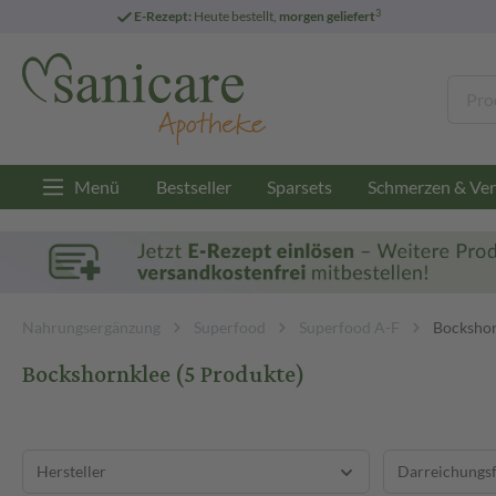
3
E-Rezept:
Heute bestellt,
morgen geliefert
Menü
Bestseller
Sparsets
Schmerzen & Ver
Nahrungsergänzung
Superfood
Superfood A-F
Bockshor
Bockshornklee
(5 Produkte)
Hersteller
Darreichungs