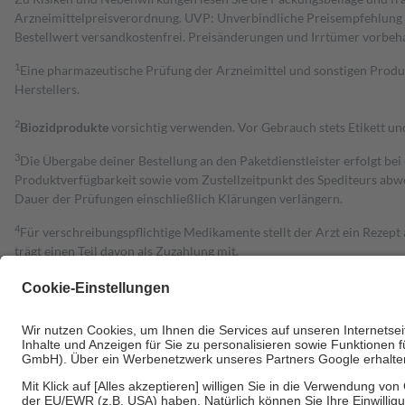
Arzneimittelpreisverordnung. UVP: Unverbindliche Preisempfehlung de
Bestell­wert versand­kosten­frei. Preisänderungen und Irrtümer vorbeh
1
Eine pharmazeutische Prüfung der Arzneimittel und sonstigen Pro
Herstellers.
2
Biozidprodukte
vorsichtig verwenden. Vor Gebrauch stets Etikett u
3
Die Übergabe deiner Bestellung an den Paketdienstleister erfolgt bei
Produktverfügbarkeit sowie vom Zustellzeitpunkt des Spediteurs abwe
Dauer der Prüfungen einschließlich Klärungen verlängern.
4
Für verschreibungspflichtige Medikamente stellt der Arzt ein Rezept 
trägt einen Teil davon als Zuzahlung mit.
Grundsätzlich leisten Mitglieder Zuzahlungen in Höhe von zehn Proz
zu entrichten.
Diese Regeln gelten grundsätzlich auch für Online-Apotheken.
Bei Heilmitteln und häuslicher Krankenpflege beträgt die Zuzahlung 
Um das Engagement der Versicherten für ihre eigene Gesundheit zu stä
• Kindern und Jugendlichen bis zum vollendeten 18. Lebensjahr mit
• Untersuchungen zur Vorsorge und Früherkennung, die von der GKV
• empfohlenen Schutzimpfungen