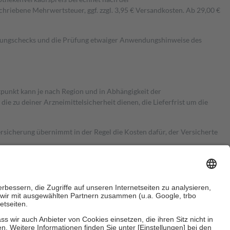
hriebene Mehrwertsteuer, ggf. zzgl. 3,95 € Versandkosten. Ab 29,00 €
kungschecks und die Prüfung etwaiger Anwendungshinweise des
itpunkt kann je nach Region und in Abhängigkeit der
 zu deiner Arzneimittelsicherheit dienen, die Lieferfrist um die
ersicherung übernimmt in der Regel die Kosten dafür, der Versicherte
Euro.
Es sind jedoch nie mehr als die tatsächlichen Kosten der Leistung
e Zuzahlungen
an bei: