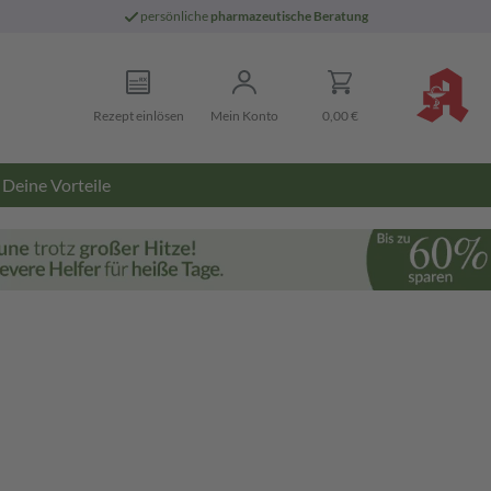
persönliche
pharmazeutische Beratung
Rezept einlösen
Mein Konto
0,00 €
Deine Vorteile