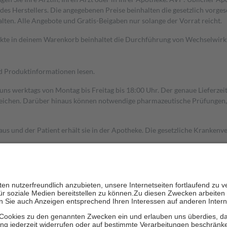
s Herstellers. Die angegebenen Preise beinhalten die gesetzlich vorgesc
alten. Alle Angebote und Gratis-Beigaben nur solange der Vorrat reicht.
dukte in deinem Warenkorb beinhaltet die Durchführung von Wechselwir
nd Produktinformationen lesen.
 uns werktags von Montag bis Freitag bis 18:00 Uhr. Der genaue Lieferze
ichen. Darüber hinaus können notwendige pharmazeutische Prüfungen, die
aus und der Patient erhält sie in der Apotheke. Die gesetzliche Krankenv
ent des Abgabepreises,
mindestens
jedoch
fünf Euro
und
höchstens zehn 
zehn Prozent der Kosten sowie zehn Euro je Verordnung.
rken und die besondere Stellung der Familie zu unterstützen, fallen
kein
 Ausnahme der Fahrkosten
 getragen werden