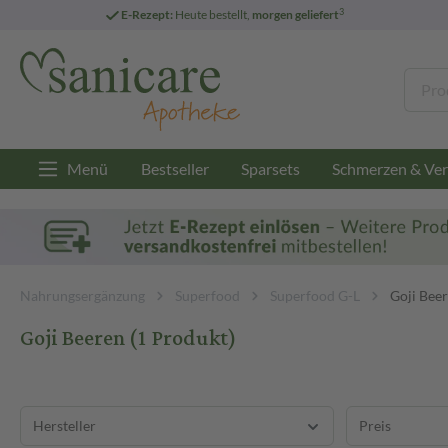
3
E-Rezept:
Heute bestellt,
morgen geliefert
Menü
Bestseller
Sparsets
Schmerzen & Ver
Nahrungsergänzung
Superfood
Superfood G-L
Goji Bee
Goji Beeren
(1 Produkt)
Hersteller
Preis