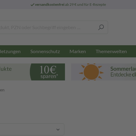
versandkostenfrei
ab 29 € und für E-Rezepte
letzungen
Sonnenschutz
Marken
Themenwelten
ren