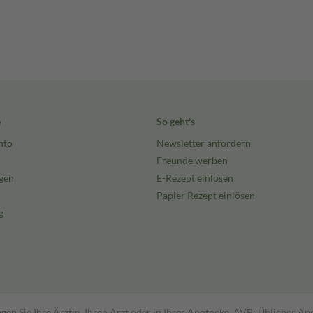
e
So geht's
nto
Newsletter anfordern
Freunde werben
gen
E-Rezept einlösen
Papier Rezept einlösen
g
gen Sie Ihre Ärztin, Ihren Arzt oder in Ihrer Apotheke. AVP: Üblicher A