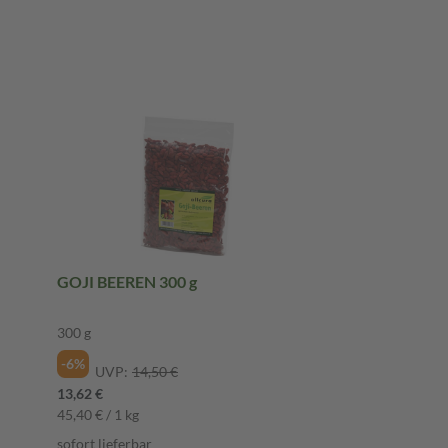
GOJI BEEREN 300 g
300 g
-6%
UVP:
14,50 €
13,62 €
45,40 € / 1 kg
sofort lieferbar