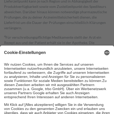
Lieferzeitpunkt kann je nach Region und in Abhängigkeit der
Produktverfügbarkeit sowie vom Zustellzeitpunkt des Spediteurs
abweichen. Darüber hinaus können notwendige pharmazeutische
Prüfungen, die zu deiner Arzneimittelsicherheit dienen, die
Lieferfrist um die Dauer der Prüfungen einschließlich Klärungen
verlängern.
4
Für verschreibungspflichtige Medikamente stellt der Arzt ein
Rezept aus und der Patient erhält sie in der Apotheke. Die
gesetzliche Krankenversicherung übernimmt in der Regel die
Kosten dafür, der Versicherte trägt einen Teil davon als Zuzahlung
mit.
Grundsätzlich leisten Mitglieder Zuzahlungen in Höhe von zehn
Prozent des Abgabepreises,
mindestens
jedoch
fünf Euro
und
höchstens zehn Euro.
Es sind jedoch nie mehr als die tatsächlichen
Kosten der Leistung zu entrichten.
Diese Regeln gelten grundsätzlich auch für Online-Apotheken.
Bei Heilmitteln und häuslicher Krankenpflege beträgt die
Zuzahlung zehn Prozent der Kosten sowie zehn Euro je
Verordnung.
Um das Engagement der Versicherten für ihre eigene Gesundheit zu
stärken und die besondere Stellung der Familie zu unterstützen,