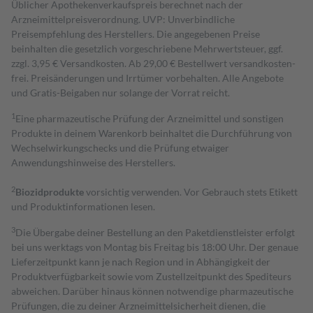
Üblicher Apothekenverkaufspreis berechnet nach der
Arzneimittelpreisverordnung. UVP: Unverbindliche
Preisempfehlung des Herstellers. Die angegebenen Preise
beinhalten die gesetzlich vorgeschriebene Mehrwertsteuer, ggf.
zzgl. 3,95 € Versandkosten. Ab 29,00 € Bestell­wert versand­kosten­
frei. Preisänderungen und Irrtümer vorbehalten. Alle Angebote
und Gratis-Beigaben nur solange der Vorrat reicht.
1
Eine pharmazeutische Prüfung der Arzneimittel und sonstigen
Produkte in deinem Warenkorb beinhaltet die Durchführung von
Wechselwirkungschecks und die Prüfung etwaiger
Anwendungshinweise des Herstellers.
2
Biozidprodukte
vorsichtig verwenden. Vor Gebrauch stets Etikett
und Produktinformationen lesen.
3
Die Übergabe deiner Bestellung an den Paketdienstleister erfolgt
bei uns werktags von Montag bis Freitag bis 18:00 Uhr. Der genaue
Lieferzeitpunkt kann je nach Region und in Abhängigkeit der
Produktverfügbarkeit sowie vom Zustellzeitpunkt des Spediteurs
abweichen. Darüber hinaus können notwendige pharmazeutische
Prüfungen, die zu deiner Arzneimittelsicherheit dienen, die