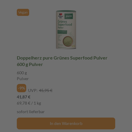
Vegan
Doppelherz pure Grünes Superfood Pulver
600 g Pulver
600 g
Pulver
-9%
UVP:
45,95 €
41,87 €
69,78 € / 1 kg
sofort lieferbar
In den Warenkorb