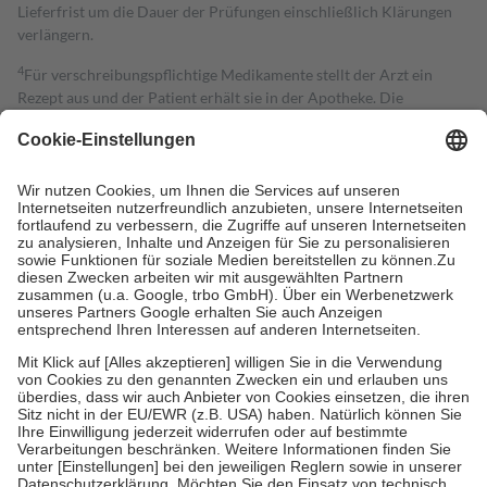
Lieferfrist um die Dauer der Prüfungen einschließlich Klärungen
verlängern.
4
Für verschreibungspflichtige Medikamente stellt der Arzt ein
Rezept aus und der Patient erhält sie in der Apotheke. Die
gesetzliche Krankenversicherung übernimmt in der Regel die
Kosten dafür, der Versicherte trägt einen Teil davon als Zuzahlung
mit.
Grundsätzlich leisten Mitglieder Zuzahlungen in Höhe von zehn
Prozent des Abgabepreises,
mindestens
jedoch
fünf Euro
und
höchstens zehn Euro.
Es sind jedoch nie mehr als die tatsächlichen
Kosten der Leistung zu entrichten.
Diese Regeln gelten grundsätzlich auch für Online-Apotheken.
Bei Heilmitteln und häuslicher Krankenpflege beträgt die
Zuzahlung zehn Prozent der Kosten sowie zehn Euro je
Verordnung.
Um das Engagement der Versicherten für ihre eigene Gesundheit zu
stärken und die besondere Stellung der Familie zu unterstützen,
fallen
keine Zuzahlungen
an bei:
• Kindern und Jugendlichen bis zum vollendeten 18. Lebensjahr
mit Ausnahme der Fahrkosten
• Untersuchungen zur Vorsorge und Früherkennung, die von der