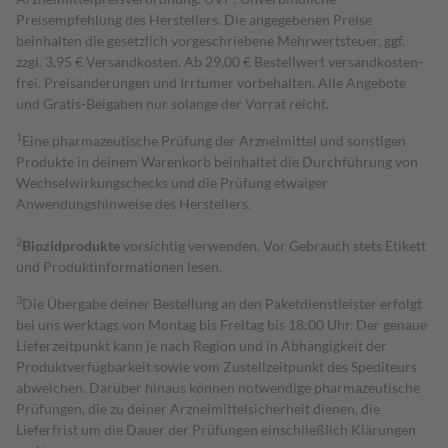
Preisempfehlung des Herstellers. Die angegebenen Preise
beinhalten die gesetzlich vorgeschriebene Mehrwertsteuer, ggf.
zzgl. 3,95 € Versandkosten. Ab 29,00 € Bestell­wert versand­kosten­
frei. Preisänderungen und Irrtümer vorbehalten. Alle Angebote
und Gratis-Beigaben nur solange der Vorrat reicht.
1
Eine pharmazeutische Prüfung der Arzneimittel und sonstigen
Produkte in deinem Warenkorb beinhaltet die Durchführung von
Wechselwirkungschecks und die Prüfung etwaiger
Anwendungshinweise des Herstellers.
2
Biozidprodukte
vorsichtig verwenden. Vor Gebrauch stets Etikett
und Produktinformationen lesen.
3
Die Übergabe deiner Bestellung an den Paketdienstleister erfolgt
bei uns werktags von Montag bis Freitag bis 18:00 Uhr. Der genaue
Lieferzeitpunkt kann je nach Region und in Abhängigkeit der
Produktverfügbarkeit sowie vom Zustellzeitpunkt des Spediteurs
abweichen. Darüber hinaus können notwendige pharmazeutische
Prüfungen, die zu deiner Arzneimittelsicherheit dienen, die
Lieferfrist um die Dauer der Prüfungen einschließlich Klärungen