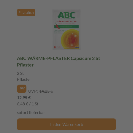
Pflanzlich
ABC WÄRME-PFLASTER Capsicum 2 St
Pflaster
2 St
Pflaster
-9%
UVP:
14,25 €
12,95 €
6,48 € / 1 St
sofort lieferbar
In den Warenkorb