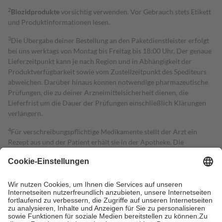
2
Biozidprodukte
vorsichtig verwenden. Vor Gebrauch stets Etikett
und Produktinformationen lesen.
3
Die Übergabe deiner Bestellung an den Paketdienstleister erfolgt
bei uns werktags von Montag bis Freitag bis 18:00 Uhr. Der genaue
Lieferzeitpunkt kann je nach Region und in Abhängigkeit der
Produktverfügbarkeit sowie vom Zustellzeitpunkt des Spediteurs
abweichen. Darüber hinaus können notwendige pharmazeutische
Prüfungen, die zu deiner Arzneimittelsicherheit dienen, die
Lieferfrist um die Dauer der Prüfungen einschließlich Klärungen
verlängern.
4
Für verschreibungspflichtige Medikamente stellt der Arzt ein
Rezept aus und der Patient erhält sie in der Apotheke. Die
gesetzliche Krankenversicherung übernimmt in der Regel die
Kosten dafür, der Versicherte trägt einen Teil davon als Zuzahlung
mit.
Grundsätzlich leisten Mitglieder Zuzahlungen in Höhe von zehn
Prozent des Abgabepreises,
mindestens
jedoch
fünf Euro
und
höchstens zehn Euro.
Es sind jedoch nie mehr als die tatsächlichen
Kosten der Leistung zu entrichten.