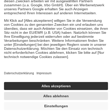
Diese Regeln gelten grundsätzlich auch für Online-Apotheken.
Bei Heilmitteln und häuslicher Krankenpflege beträgt die
Zuzahlung zehn Prozent der Kosten sowie zehn Euro je
Verordnung.
Um das Engagement der Versicherten für ihre eigene Gesundheit zu
stärken und die besondere Stellung der Familie zu unterstützen,
fallen
keine Zuzahlungen
an bei:
• Kindern und Jugendlichen bis zum vollendeten 18. Lebensjahr
mit Ausnahme der Fahrkosten
• Untersuchungen zur Vorsorge und Früherkennung, die von der
GKV getragen werden
• empfohlenen Schutzimpfungen
• Harn- und Blutteststreifen
Wir nutzen Trusted Shops als unabhängigen Dienstleister für die
Einholung von Bewertungen. Trusted Shops hat Maßnahmen
getroffen, um sicherzustellen, dass es sich um echte Bewertungen
handelt. Mehr Informationen findest du hier:
https://help.etrusted.com/hc/de/articles/4419944605341
Einige Bilder und Inhalte wurden unter Zuhilfenahme künstlicher
Intelligenz erstellt.