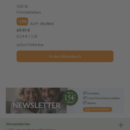
500 St
Filmtabletten
-19%
AVP:
85,98 €
69,95 €
0,14 € / 1 St
sofort lieferbar
In den Warenkorb
Versandarten
i.d.R. am nächsten Werktag