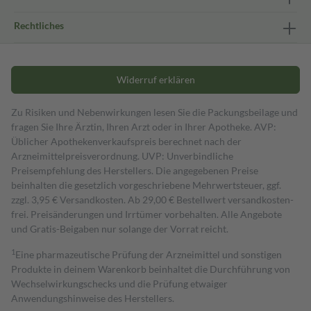
Rechtliches
Widerruf erklären
Zu Risiken und Nebenwirkungen lesen Sie die Packungsbeilage und
fragen Sie Ihre Ärztin, Ihren Arzt oder in Ihrer Apotheke. AVP:
Üblicher Apothekenverkaufspreis berechnet nach der
Arzneimittelpreisverordnung. UVP: Unverbindliche
Preisempfehlung des Herstellers. Die angegebenen Preise
beinhalten die gesetzlich vorgeschriebene Mehrwertsteuer, ggf.
zzgl. 3,95 € Versandkosten. Ab 29,00 € Bestell­wert versand­kosten­
frei. Preisänderungen und Irrtümer vorbehalten. Alle Angebote
und Gratis-Beigaben nur solange der Vorrat reicht.
1
Eine pharmazeutische Prüfung der Arzneimittel und sonstigen
Produkte in deinem Warenkorb beinhaltet die Durchführung von
Wechselwirkungschecks und die Prüfung etwaiger
Anwendungshinweise des Herstellers.