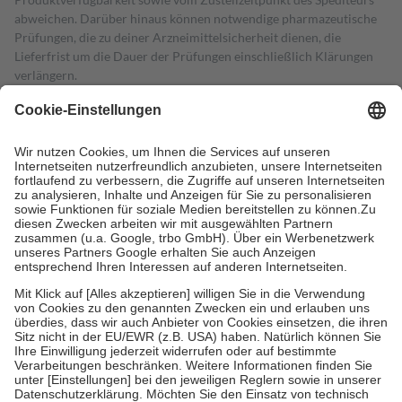
abweichen. Darüber hinaus können notwendige pharmazeutische
Prüfungen, die zu deiner Arzneimittelsicherheit dienen, die
Lieferfrist um die Dauer der Prüfungen einschließlich Klärungen
verlängern.
4
Für verschreibungspflichtige Medikamente stellt der Arzt ein
Rezept aus und der Patient erhält sie in der Apotheke. Die
gesetzliche Krankenversicherung übernimmt in der Regel die
Kosten dafür, der Versicherte trägt einen Teil davon als Zuzahlung
mit.
Grundsätzlich leisten Mitglieder Zuzahlungen in Höhe von zehn
Prozent des Abgabepreises,
mindestens
jedoch
fünf Euro
und
höchstens zehn Euro.
Es sind jedoch nie mehr als die tatsächlichen
Kosten der Leistung zu entrichten.
Diese Regeln gelten grundsätzlich auch für Online-Apotheken.
Bei Heilmitteln und häuslicher Krankenpflege beträgt die
Zuzahlung zehn Prozent der Kosten sowie zehn Euro je
Verordnung.
Um das Engagement der Versicherten für ihre eigene Gesundheit zu
stärken und die besondere Stellung der Familie zu unterstützen,
fallen
keine Zuzahlungen
an bei: