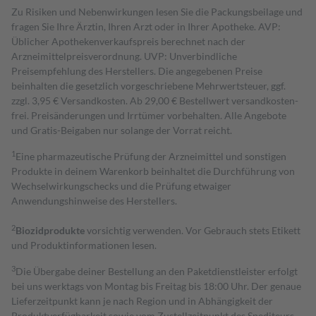
Zu Risiken und Nebenwirkungen lesen Sie die Packungsbeilage und
fragen Sie Ihre Ärztin, Ihren Arzt oder in Ihrer Apotheke. AVP:
Üblicher Apothekenverkaufspreis berechnet nach der
Arzneimittelpreisverordnung. UVP: Unverbindliche
Preisempfehlung des Herstellers. Die angegebenen Preise
beinhalten die gesetzlich vorgeschriebene Mehrwertsteuer, ggf.
zzgl. 3,95 € Versandkosten. Ab 29,00 € Bestell­wert versand­kosten­
frei. Preisänderungen und Irrtümer vorbehalten. Alle Angebote
und Gratis-Beigaben nur solange der Vorrat reicht.
1
Eine pharmazeutische Prüfung der Arzneimittel und sonstigen
Produkte in deinem Warenkorb beinhaltet die Durchführung von
Wechselwirkungschecks und die Prüfung etwaiger
Anwendungshinweise des Herstellers.
2
Biozidprodukte
vorsichtig verwenden. Vor Gebrauch stets Etikett
und Produktinformationen lesen.
3
Die Übergabe deiner Bestellung an den Paketdienstleister erfolgt
bei uns werktags von Montag bis Freitag bis 18:00 Uhr. Der genaue
Lieferzeitpunkt kann je nach Region und in Abhängigkeit der
Produktverfügbarkeit sowie vom Zustellzeitpunkt des Spediteurs