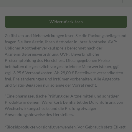
Widerruf erklären
Zu Risiken und Nebenwirkungen lesen Sie die Packungsbeilage und
fragen Sie Ihre Ärztin, Ihren Arzt oder in Ihrer Apotheke. AVP:
Üblicher Apothekenverkaufspreis berechnet nach der
Arzneimittelpreisverordnung. UVP: Unverbindliche
Preisempfehlung des Herstellers. Die angegebenen Preise
beinhalten die gesetzlich vorgeschriebene Mehrwertsteuer, ggf.
zzgl. 3,95 € Versandkosten. Ab 29,00 € Bestell­wert versand­kosten­
frei. Preisänderungen und Irrtümer vorbehalten. Alle Angebote
und Gratis-Beigaben nur solange der Vorrat reicht.
1
Eine pharmazeutische Prüfung der Arzneimittel und sonstigen
Produkte in deinem Warenkorb beinhaltet die Durchführung von
Wechselwirkungschecks und die Prüfung etwaiger
Anwendungshinweise des Herstellers.
2
Biozidprodukte
vorsichtig verwenden. Vor Gebrauch stets Etikett