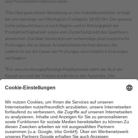
und Produktinformationen lesen.
3
Die Übergabe deiner Bestellung an den Paketdienstleister erfolgt
bei uns werktags von Montag bis Freitag bis 18:00 Uhr. Der genaue
Lieferzeitpunkt kann je nach Region und in Abhängigkeit der
Produktverfügbarkeit sowie vom Zustellzeitpunkt des Spediteurs
abweichen. Darüber hinaus können notwendige pharmazeutische
Prüfungen, die zu deiner Arzneimittelsicherheit dienen, die
Lieferfrist um die Dauer der Prüfungen einschließlich Klärungen
verlängern.
4
Für verschreibungspflichtige Medikamente stellt der Arzt ein
Rezept aus und der Patient erhält sie in der Apotheke. Die
gesetzliche Krankenversicherung übernimmt in der Regel die
Kosten dafür, der Versicherte trägt einen Teil davon als Zuzahlung
mit.
Grundsätzlich leisten Mitglieder Zuzahlungen in Höhe von zehn
Prozent des Abgabepreises,
mindestens
jedoch
fünf Euro
und
höchstens zehn Euro.
Es sind jedoch nie mehr als die tatsächlichen
Kosten der Leistung zu entrichten.
Diese Regeln gelten grundsätzlich auch für Online-Apotheken.
Bei Heilmitteln und häuslicher Krankenpflege beträgt die