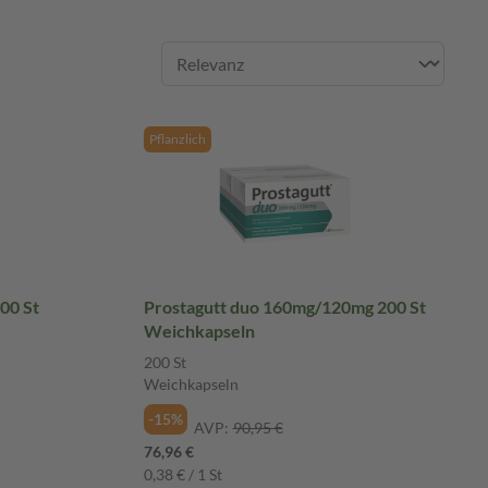
Pflanzlich
00 St
Prostagutt duo 160mg/120mg 200 St
Weichkapseln
200 St
Weichkapseln
-15%
AVP:
90,95 €
76,96 €
0,38 € / 1 St