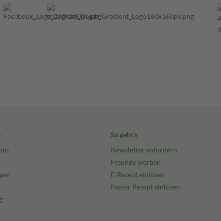
e
So geht's
nto
Newsletter anfordern
Freunde werben
gen
E-Rezept einlösen
Papier Rezept einlösen
g