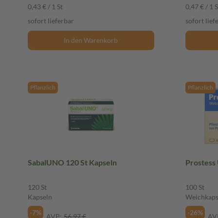
0,43 € / 1 St
0,47 € / 1 S
sofort lieferbar
sofort lief
In den Warenkorb
Pflanzlich
Pflanzlich
SabalUNO 120 St Kapseln
Prostess
120 St
100 St
Kapseln
Weichkaps
-7%
-26%
AVP:
56,97 €
AV