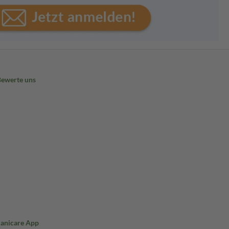
Bewerte uns
Sanicare App