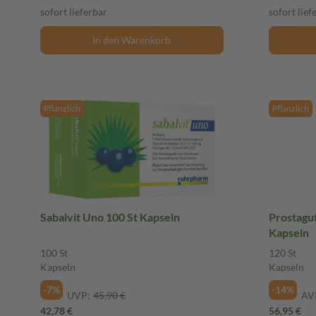
sofort lieferbar
sofort lief
In den Warenkorb
Pflanzlich
Pflanzlich
Sabalvit Uno 100 St Kapseln
Prostagut
Kapseln
100 St
120 St
Kapseln
Kapseln
-7%
-14%
UVP:
45,90 €
AV
42,78 €
56,95 €