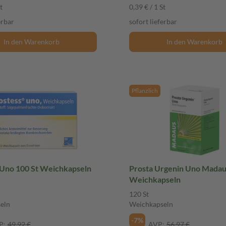
t
0,39 € / 1 St
erbar
sofort lieferbar
In den Warenkorb
In den Warenkorb
Pflanzlich
 Uno 100 St Weichkapseln
Prosta Urgenin Uno Madau
Weichkapseln
120 St
eln
Weichkapseln
-7%
P:
49,92 €
AVP:
56,97 €