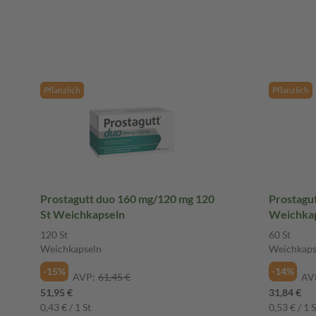
Pflanzlich
Pflanzlich
Prostagutt duo 160 mg/120 mg 120
Prostagu
St Weichkapseln
Weichka
120 St
60 St
Weichkapseln
Weichkaps
-15%
-14%
AVP:
61,45 €
AV
51,95 €
31,84 €
0,43 € / 1 St
0,53 € / 1 S