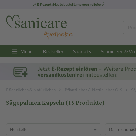
3
E-Rezept:
Heute bestellt,
morgen geliefert
Menü
Bestseller
Sparsets
Schmerzen & Ver
Pflanzliches & Natürliches
Pflanzliches & Natürliches O-S
Sä
Sägepalmen Kapseln
(15 Produkte)
Hersteller
Darreichungs