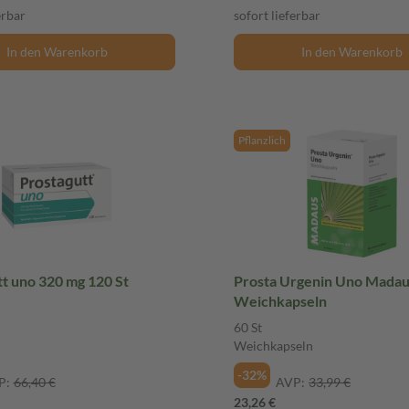
erbar
sofort lieferbar
In den Warenkorb
In den Warenkorb
Pflanzlich
t uno 320 mg 120 St
Prosta Urgenin Uno Madau
Weichkapseln
60 St
Weichkapseln
-32%
P:
66,40 €
AVP:
33,99 €
23,26 €