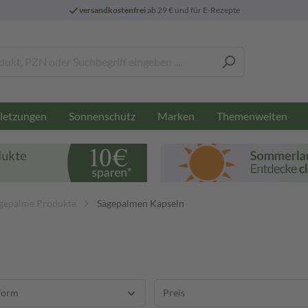
versandkostenfrei
ab 29 € und für E-Rezepte
letzungen
Sonnenschutz
Marken
Themenwelten
gepalme Produkte
Sägepalmen Kapseln
form
Preis