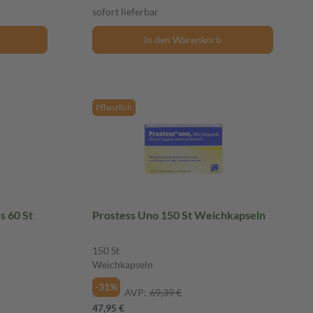
sofort lieferbar
In den Warenkorb
Pflanzlich
s 60 St
Prostess Uno 150 St Weichkapseln
150 St
Weichkapseln
-31%
AVP:
69,39 €
47,95 €