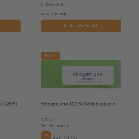
0,32 € / 1 St
sofort lieferbar
In den Warenkorb
Pflanzlich
s 120 St
Strogen uno 120 St Weichkapseln
120 St
Weichkapseln
-7%
AVP:
58,23 €