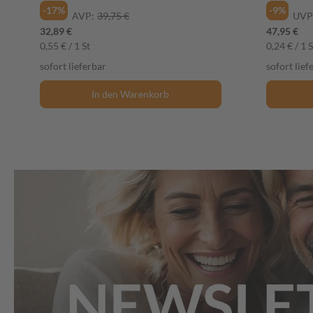
-17%
-9%
AVP:
39,75 €
UVP
32,89 €
47,95 €
0,55 € / 1 St
0,24 € / 1 S
sofort lieferbar
sofort lief
In den Warenkorb