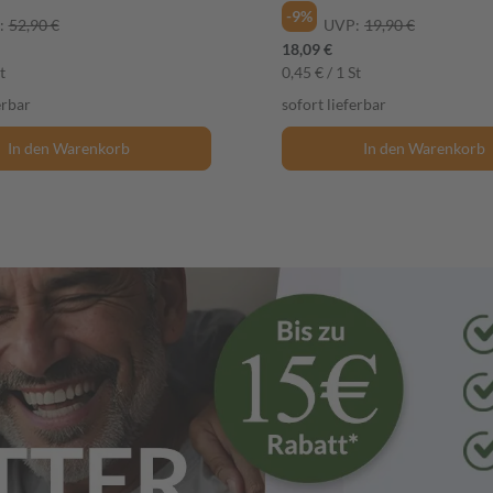
-9%
:
52,90 €
UVP:
19,90 €
18,09 €
t
0,45 € / 1 St
erbar
sofort lieferbar
In den Warenkorb
In den Warenkorb