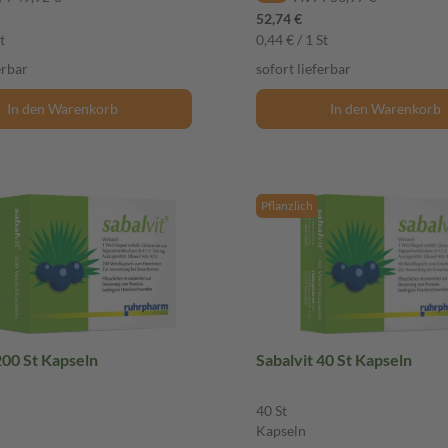
52,74 €
t
0,44 € / 1 St
erbar
sofort lieferbar
In den Warenkorb
In den Warenkorb
Pflanzlich
200 St Kapseln
Sabalvit 40 St Kapseln
40 St
Kapseln