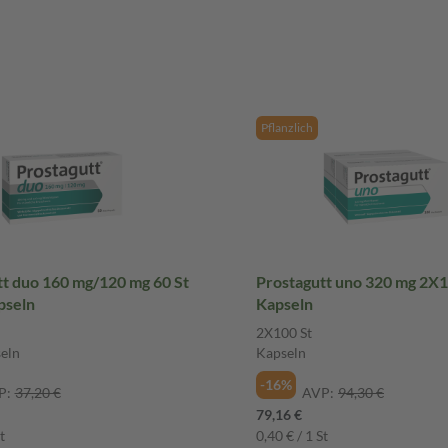
Pflanzlich
tt duo 160 mg/120 mg 60 St
Prostagutt uno 320 mg 2X1
pseln
Kapseln
2X100 St
eln
Kapseln
-16%
P:
37,20 €
AVP:
94,30 €
79,16 €
t
0,40 € / 1 St