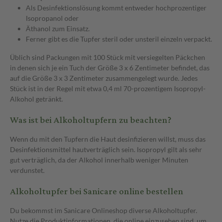
Als Desinfektionslösung kommt entweder hochprozentiger
Isopropanol oder
Äthanol zum Einsatz.
Ferner gibt es die Tupfer steril oder unsteril einzeln verpackt.
Üblich sind Packungen mit 100 Stück mit versiegelten Päckchen
in denen sich je ein Tuch der Größe 3 x 6 Zentimeter befindet, das
auf die Größe 3 x 3 Zentimeter zusammengelegt wurde. Jedes
Stück ist in der Regel mit etwa 0,4 ml 70-prozentigem Isopropyl-
Alkohol getränkt.
Was ist bei Alkoholtupfern zu beachten?
Wenn du mit den Tupfern die Haut desinfizieren willst, muss das
Desinfektionsmittel hautverträglich sein. Isopropyl gilt als sehr
gut verträglich, da der Alkohol innerhalb weniger Minuten
verdunstet.
Alkoholtupfer bei Sanicare online bestellen
Du bekommst im Sanicare Onlineshop diverse Alkoholtupfer.
Nutze die Produktinformationen, die online einzusehen sind, um