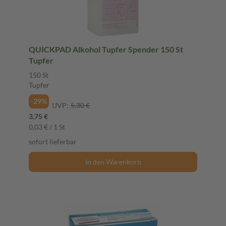
QUICKPAD Alkohol Tupfer Spender 150 St
Tupfer
150 St
Tupfer
-29%
UVP:
5,30 €
3,75 €
0,03 € / 1 St
sofort lieferbar
In den Warenkorb