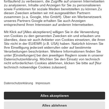
höchstens zehn Euro.
Es sind jedoch nie mehr als die tatsächlichen
Kosten der Leistung zu entrichten.
Diese Regeln gelten grundsätzlich auch für Online-Apotheken.
Bei Heilmitteln und häuslicher Krankenpflege beträgt die
Zuzahlung zehn Prozent der Kosten sowie zehn Euro je
Verordnung.
Um das Engagement der Versicherten für ihre eigene Gesundheit zu
stärken und die besondere Stellung der Familie zu unterstützen,
fallen
keine Zuzahlungen
an bei:
• Kindern und Jugendlichen bis zum vollendeten 18. Lebensjahr
mit Ausnahme der Fahrkosten
• Untersuchungen zur Vorsorge und Früherkennung, die von der
GKV getragen werden
• empfohlenen Schutzimpfungen
• Harn- und Blutteststreifen
Wir nutzen Trusted Shops als unabhängigen Dienstleister für die
Einholung von Bewertungen. Trusted Shops hat Maßnahmen
getroffen, um sicherzustellen, dass es sich um echte Bewertungen
handelt. Mehr Informationen findest du hier:
https://help.etrusted.com/hc/de/articles/4419944605341