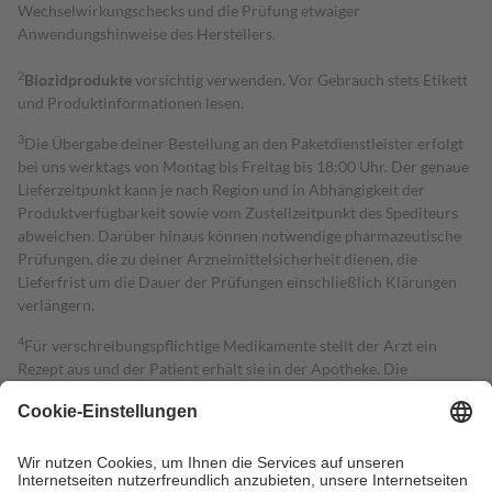
Wechselwirkungschecks und die Prüfung etwaiger
Anwendungshinweise des Herstellers.
2
Biozidprodukte
vorsichtig verwenden. Vor Gebrauch stets Etikett
und Produktinformationen lesen.
3
Die Übergabe deiner Bestellung an den Paketdienstleister erfolgt
bei uns werktags von Montag bis Freitag bis 18:00 Uhr. Der genaue
Lieferzeitpunkt kann je nach Region und in Abhängigkeit der
Produktverfügbarkeit sowie vom Zustellzeitpunkt des Spediteurs
abweichen. Darüber hinaus können notwendige pharmazeutische
Prüfungen, die zu deiner Arzneimittelsicherheit dienen, die
Lieferfrist um die Dauer der Prüfungen einschließlich Klärungen
verlängern.
4
Für verschreibungspflichtige Medikamente stellt der Arzt ein
Rezept aus und der Patient erhält sie in der Apotheke. Die
gesetzliche Krankenversicherung übernimmt in der Regel die
Kosten dafür, der Versicherte trägt einen Teil davon als Zuzahlung
mit.
Grundsätzlich leisten Mitglieder Zuzahlungen in Höhe von zehn
Prozent des Abgabepreises,
mindestens
jedoch
fünf Euro
und