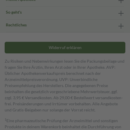
So geht's
Rechtliches
Widerruf erklären
Zu Risiken und Nebenwirkungen lesen Sie die Packungsbeilage und
fragen Sie Ihre Ärztin, Ihren Arzt oder in Ihrer Apotheke. AVP:
Üblicher Apothekenverkaufspreis berechnet nach der
Arzneimittelpreisverordnung. UVP: Unverbindliche
Preisempfehlung des Herstellers. Die angegebenen Preise
beinhalten die gesetzlich vorgeschriebene Mehrwertsteuer, ggf.
zzgl. 3,95 € Versandkosten. Ab 29,00 € Bestell­wert versand­kosten­
frei. Preisänderungen und Irrtümer vorbehalten. Alle Angebote
und Gratis-Beigaben nur solange der Vorrat reicht.
1
Eine pharmazeutische Prüfung der Arzneimittel und sonstigen
Produkte in deinem Warenkorb beinhaltet die Durchführung von