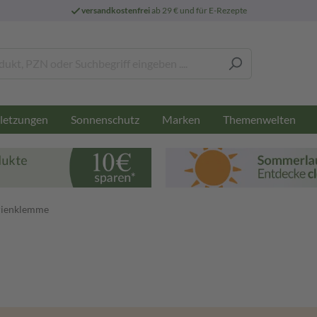
versandkostenfrei
ab 29 € und für E-Rezepte
letzungen
Sonnenschutz
Marken
Themenwelten
rienklemme