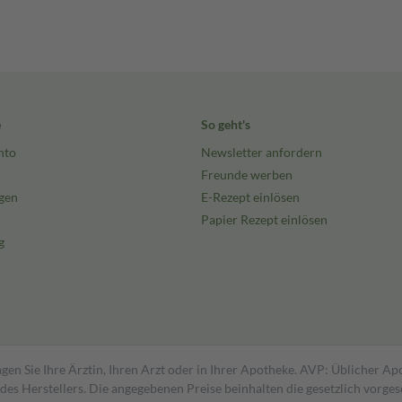
e
So geht's
nto
Newsletter anfordern
Freunde werben
gen
E-Rezept einlösen
Papier Rezept einlösen
g
gen Sie Ihre Ärztin, Ihren Arzt oder in Ihrer Apotheke. AVP: Üblicher A
s Herstellers. Die angegebenen Preise beinhalten die gesetzlich vorgesc