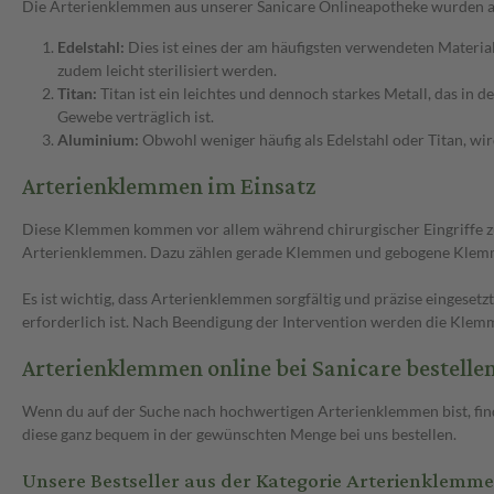
Die Arterienklemmen aus unserer Sanicare Onlineapotheke wurden aus 
Edelstahl:
Dies ist eines der am häufigsten verwendeten Material
zudem leicht sterilisiert werden.
Titan:
Titan ist ein leichtes und dennoch starkes Metall, das in
Gewebe verträglich ist.
Aluminium:
Obwohl weniger häufig als Edelstahl oder Titan, wi
Arterienklemmen im Einsatz
Diese Klemmen kommen vor allem während chirurgischer Eingriffe zum
Arterienklemmen. Dazu zählen gerade Klemmen und gebogene Klemmen
Es ist wichtig, dass Arterienklemmen sorgfältig und präzise eingeset
erforderlich ist. Nach Beendigung der Intervention werden die Klemm
Arterienklemmen online bei Sanicare bestelle
Wenn du auf der Suche nach hochwertigen Arterienklemmen bist, fin
diese ganz bequem in der gewünschten Menge bei uns bestellen.
Unsere Bestseller aus der Kategorie Arterienklemm