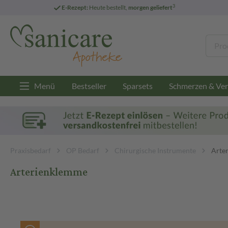
3
E-Rezept:
Heute bestellt,
morgen geliefert
Menü
Bestseller
Sparsets
Schmerzen & Ver
Praxisbedarf
OP Bedarf
Chirurgische Instrumente
Arte
Arterienklemme