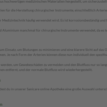
hochwertigen medizinischen Materialien hergestellt, um sicherzustellen
ien für die Herstellung chirurgischer Instrumente, einschließlich Arteri
 der Medizintechnik häufig verwendet wird. Es ist korrosionsbeständig un
rd Aluminium manchmal für chirurgische Instrumente verwendet, da es lei
 Einsatz, um Blutungen zu minimieren und eine klarere Sicht auf das O
. Je nach Form der Arterien können diese nun individuell den spezifi
zt werden, um Gewebeschäden zu vermeiden und den Blutfluss nur so lange
en entfernt, und der normale Blutfluss wird wiederhergestellt.
n
dest du in unserer Sanicare online Apotheke eine große Auswahl unters
en