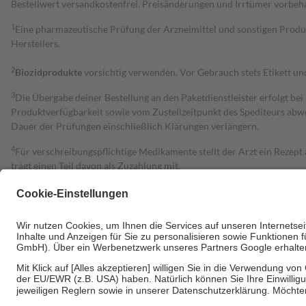
Bestell­wert versand­kosten­frei. Preisänderungen und Irrtümer vorbeh
1
Eine pharmazeutische Prüfung der Arzneimittel und sonstigen Pro
Herstellers.
2
Biozidprodukte
vorsichtig verwenden. Vor Gebrauch stets Etikett u
3
Die Übergabe deiner Bestellung an den Paketdienstleister erfolgt bei
Produktverfügbarkeit sowie vom Zustellzeitpunkt des Spediteurs abwe
Dauer der Prüfungen einschließlich Klärungen verlängern.
4
Für verschreibungspflichtige Medikamente stellt der Arzt ein Rezept 
trägt einen Teil davon als Zuzahlung mit.
Grundsätzlich leisten Mitglieder Zuzahlungen in Höhe von zehn Proz
zu entrichten.
Diese Regeln gelten grundsätzlich auch für Online-Apotheken.
Bei Heilmitteln und häuslicher Krankenpflege beträgt die Zuzahlung 
Um das Engagement der Versicherten für ihre eigene Gesundheit zu stä
• Kindern und Jugendlichen bis zum vollendeten 18. Lebensjahr mit
• Untersuchungen zur Vorsorge und Früherkennung, die von der GKV
• empfohlenen Schutzimpfungen
• Harn- und Blutteststreifen