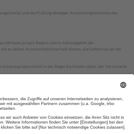
kungschecks und die Prüfung etwaiger Anwendungshinweise des
itpunkt kann je nach Region und in Abhängigkeit der
 zu deiner Arzneimittelsicherheit dienen, die Lieferfrist um die
ersicherung übernimmt in der Regel die Kosten dafür, der Versicherte
Euro.
Es sind jedoch nie mehr als die tatsächlichen Kosten der Leistung
e Zuzahlungen
an bei: