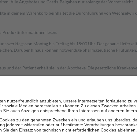
alten. Alle Angebote und Gratis-Beigaben nur solange der Vorrat reicht.
dukte in deinem Warenkorb beinhaltet die Durchführung von Wechselwir
nd Produktinformationen lesen.
 uns werktags von Montag bis Freitag bis 18:00 Uhr. Der genaue Lieferze
ichen. Darüber hinaus können notwendige pharmazeutische Prüfungen, die
aus und der Patient erhält sie in der Apotheke. Die gesetzliche Krankenv
ent des Abgabepreises,
mindestens
jedoch
fünf Euro
und
höchstens zehn 
zehn Prozent der Kosten sowie zehn Euro je Verordnung.
rken und die besondere Stellung der Familie zu unterstützen, fallen
kein
 Ausnahme der Fahrkosten
 getragen werden