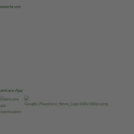
Bewerte uns
Sanicare App