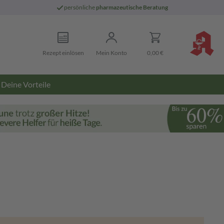
persönliche
pharmazeutische Beratung
Rezept einlösen
Mein Konto
0,00 €
Deine Vorteile