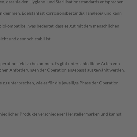
, dass sie den Hygiene- und Sterilisationsstandards entsprechen.
enklemmen. Edelstahl ist korrosionsbeständig, langlebig und kann
d biokompatibel, was bedeutet, dass es gut mit dem menschlichen
cht und dennoch stabil ist.
perationsfeld zu bekommen. Es gibt unterschiedliche Arten von
schen Anforderungen der Operation angepasst ausgewählt werden.
 zu unterbrechen, wie es für die jeweilige Phase der Operation
chiedlicher Produkte verschiedener Herstellermarken und kannst