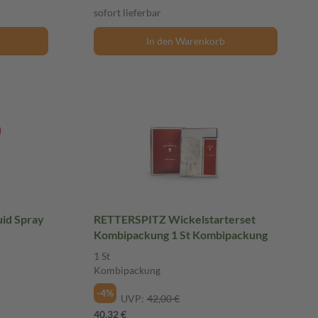
sofort lieferbar
In den Warenkorb
id Spray
RETTERSPITZ Wickelstarterset
Kombipackung 1 St Kombipackung
1 St
Kombipackung
-4%
UVP:
42,00 €
40,32 €