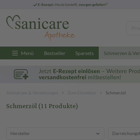
3
E-Rezept:
Heute bestellt,
morgen geliefert
Menü
Bestseller
Sparsets
Schmerzen & Ver
Schmerzen & Verletzungen
Zum Einreiben
Schmerzöl
Schmerzöl
(11 Produkte)
Hersteller
Darreichungs