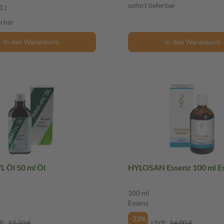
sofort lieferbar
1 l
erbar
In den Warenkorb
In den Warenkorb
 Öl 50 ml Öl
HYLOSAN Essenz 100 ml E
100 ml
Essenz
-23%
P:
12,10 €
UVP:
14,00 €