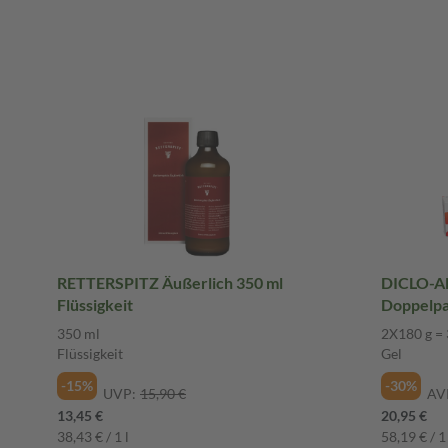
RETTERSPITZ Äußerlich 350 ml
DICLO-AD
Flüssigkeit
Doppelpa
350 ml
2X180 g = 
Flüssigkeit
Gel
-15%
-30%
UVP:
15,90 €
AV
13,45 €
20,95 €
38,43 € / 1 l
58,19 € / 1