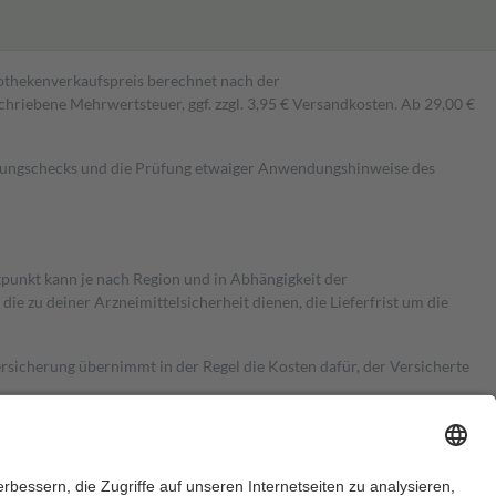
pothekenverkaufspreis berechnet nach der
hriebene Mehrwertsteuer, ggf. zzgl. 3,95 € Versandkosten. Ab 29,00 €
kungschecks und die Prüfung etwaiger Anwendungshinweise des
itpunkt kann je nach Region und in Abhängigkeit der
 zu deiner Arzneimittelsicherheit dienen, die Lieferfrist um die
ersicherung übernimmt in der Regel die Kosten dafür, der Versicherte
Euro.
Es sind jedoch nie mehr als die tatsächlichen Kosten der Leistung