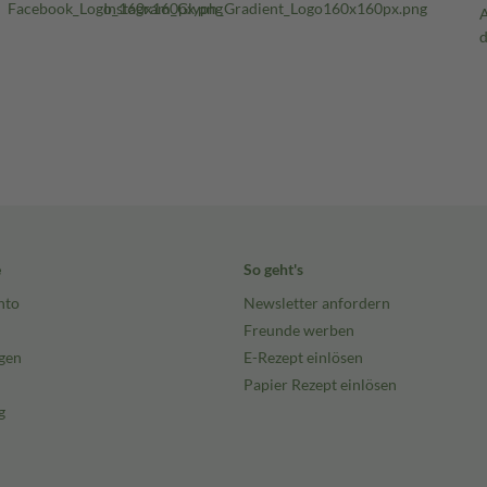
e
So geht's
nto
Newsletter anfordern
Freunde werben
gen
E-Rezept einlösen
Papier Rezept einlösen
g