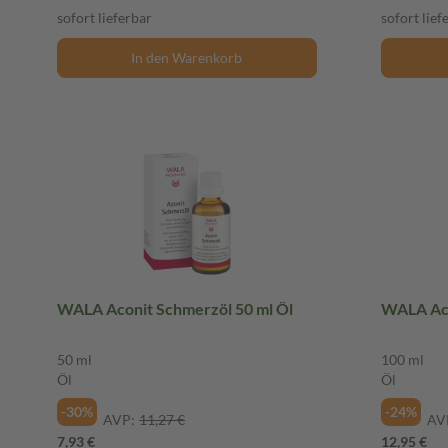
sofort lieferbar
sofort lief
In den Warenkorb
WALA Aconit Schmerzöl 50 ml Öl
WALA Aco
50 ml
100 ml
Öl
Öl
-30%
-24%
AVP:
11,27 €
AV
7,93 €
12,95 €