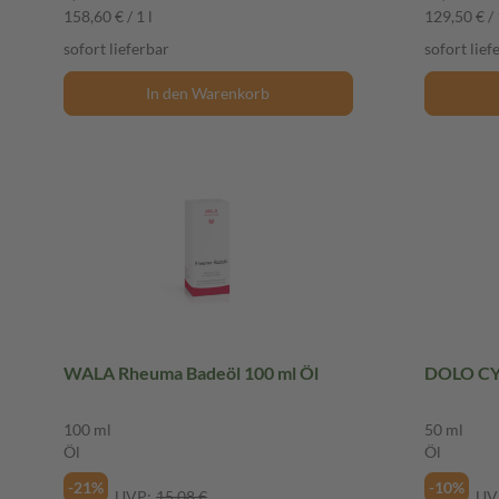
158,60 € / 1 l
129,50 € / 
sofort lieferbar
sofort lief
In den Warenkorb
WALA Rheuma Badeöl 100 ml Öl
DOLO CYL
100 ml
50 ml
Öl
Öl
-21%
-10%
UVP:
15,08 €
UV