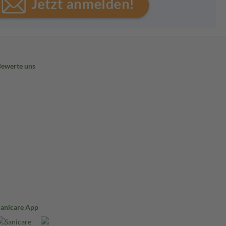
Bewerte uns
Sanicare App