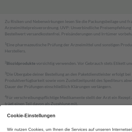
Zu Risiken und Nebenwirkungen lesen Sie die Packungsbeilage und fra
Arzneimittelpreisverordnung. UVP: Unverbindliche Preisempfehlung de
Bestell­wert versand­kosten­frei. Preisänderungen und Irrtümer vorbeh
1
Eine pharmazeutische Prüfung der Arzneimittel und sonstigen Pro
Herstellers.
2
Biozidprodukte
vorsichtig verwenden. Vor Gebrauch stets Etikett u
3
Die Übergabe deiner Bestellung an den Paketdienstleister erfolgt bei
Produktverfügbarkeit sowie vom Zustellzeitpunkt des Spediteurs abwe
Dauer der Prüfungen einschließlich Klärungen verlängern.
4
Für verschreibungspflichtige Medikamente stellt der Arzt ein Rezept 
trägt einen Teil davon als Zuzahlung mit.
Grundsätzlich leisten Mitglieder Zuzahlungen in Höhe von zehn Proz
zu entrichten.
Diese Regeln gelten grundsätzlich auch für Online-Apotheken.
Bei Heilmitteln und häuslicher Krankenpflege beträgt die Zuzahlung 