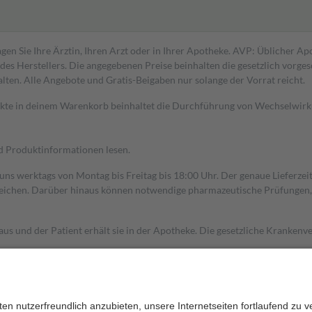
gen Sie Ihre Ärztin, Ihren Arzt oder in Ihrer Apotheke. AVP: Üblicher A
s Herstellers. Die angegebenen Preise beinhalten die gesetzlich vorgesc
alten. Alle Angebote und Gratis-Beigaben nur solange der Vorrat reicht.
dukte in deinem Warenkorb beinhaltet die Durchführung von Wechselwir
nd Produktinformationen lesen.
 uns werktags von Montag bis Freitag bis 18:00 Uhr. Der genaue Lieferze
ichen. Darüber hinaus können notwendige pharmazeutische Prüfungen, die
aus und der Patient erhält sie in der Apotheke. Die gesetzliche Krankenv
ent des Abgabepreises,
mindestens
jedoch
fünf Euro
und
höchstens zehn 
zehn Prozent der Kosten sowie zehn Euro je Verordnung.