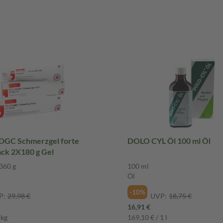
GC Schmerzgel forte
DOLO CYL Öl 100 ml Öl
ck 2X180 g Gel
360 g
100 ml
Öl
-10%
P:
29,98 €
UVP:
18,75 €
16,91 €
 kg
169,10 € / 1 l