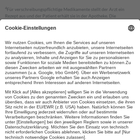
4
Für verschreibungspflichtige Medikamente stellt der Arzt ein
Rezept aus und der Patient erhält sie in der Apotheke. Die
gesetzliche Krankenversicherung übernimmt in der Regel die
Kosten dafür, der Versicherte trägt einen Teil davon als Zuzahlung
mit.
Grundsätzlich leisten Mitglieder Zuzahlungen in Höhe von zehn
Prozent des Abgabepreises,
mindestens
jedoch
fünf Euro
und
höchstens zehn Euro.
Es sind jedoch nie mehr als die tatsächlichen
Kosten der Leistung zu entrichten.
Diese Regeln gelten grundsätzlich auch für Online-Apotheken.
Bei Heilmitteln und häuslicher Krankenpflege beträgt die
Zuzahlung zehn Prozent der Kosten sowie zehn Euro je
Verordnung.
Um das Engagement der Versicherten für ihre eigene Gesundheit zu
stärken und die besondere Stellung der Familie zu unterstützen,
fallen
keine Zuzahlungen
an bei:
• Kindern und Jugendlichen bis zum vollendeten 18. Lebensjahr
mit Ausnahme der Fahrkosten
• Untersuchungen zur Vorsorge und Früherkennung, die von der
GKV getragen werden