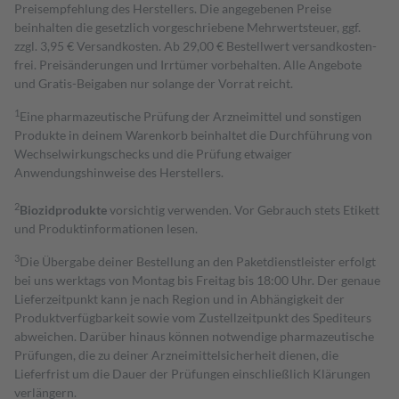
Preisempfehlung des Herstellers. Die angegebenen Preise
beinhalten die gesetzlich vorgeschriebene Mehrwertsteuer, ggf.
zzgl. 3,95 € Versandkosten. Ab 29,00 € Bestell­wert versand­kosten­
frei. Preisänderungen und Irrtümer vorbehalten. Alle Angebote
und Gratis-Beigaben nur solange der Vorrat reicht.
1
Eine pharmazeutische Prüfung der Arzneimittel und sonstigen
Produkte in deinem Warenkorb beinhaltet die Durchführung von
Wechselwirkungschecks und die Prüfung etwaiger
Anwendungshinweise des Herstellers.
2
Biozidprodukte
vorsichtig verwenden. Vor Gebrauch stets Etikett
und Produktinformationen lesen.
3
Die Übergabe deiner Bestellung an den Paketdienstleister erfolgt
bei uns werktags von Montag bis Freitag bis 18:00 Uhr. Der genaue
Lieferzeitpunkt kann je nach Region und in Abhängigkeit der
Produktverfügbarkeit sowie vom Zustellzeitpunkt des Spediteurs
abweichen. Darüber hinaus können notwendige pharmazeutische
Prüfungen, die zu deiner Arzneimittelsicherheit dienen, die
Lieferfrist um die Dauer der Prüfungen einschließlich Klärungen
verlängern.