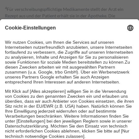
4
Für verschreibungspflichtige Medikamente stellt der Arzt ein
Rezept aus und der Patient erhält sie in der Apotheke. Die
gesetzliche Krankenversicherung übernimmt in der Regel die
Kosten dafür, der Versicherte trägt einen Teil davon als Zuzahlung
mit.
Grundsätzlich leisten Mitglieder Zuzahlungen in Höhe von zehn
Prozent des Abgabepreises,
mindestens
jedoch
fünf Euro
und
höchstens zehn Euro.
Es sind jedoch nie mehr als die tatsächlichen
Kosten der Leistung zu entrichten.
Diese Regeln gelten grundsätzlich auch für Online-Apotheken.
Bei Heilmitteln und häuslicher Krankenpflege beträgt die
Zuzahlung zehn Prozent der Kosten sowie zehn Euro je
Verordnung.
Um das Engagement der Versicherten für ihre eigene Gesundheit zu
stärken und die besondere Stellung der Familie zu unterstützen,
fallen
keine Zuzahlungen
an bei:
• Kindern und Jugendlichen bis zum vollendeten 18. Lebensjahr
mit Ausnahme der Fahrkosten
• Untersuchungen zur Vorsorge und Früherkennung, die von der
GKV getragen werden