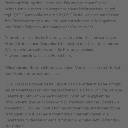
Preisempfehlung des Herstellers. Die angegebenen Preise
beinhalten die gesetzlich vorgeschriebene Mehrwertsteuer, ggf.
zzgl. 3,95 € Versandkosten. Ab 29,00 € Bestell­wert versand­kosten­
frei. Preisänderungen und Irrtümer vorbehalten. Alle Angebote
und Gratis-Beigaben nur solange der Vorrat reicht.
1
Eine pharmazeutische Prüfung der Arzneimittel und sonstigen
Produkte in deinem Warenkorb beinhaltet die Durchführung von
Wechselwirkungschecks und die Prüfung etwaiger
Anwendungshinweise des Herstellers.
2
Biozidprodukte
vorsichtig verwenden. Vor Gebrauch stets Etikett
und Produktinformationen lesen.
3
Die Übergabe deiner Bestellung an den Paketdienstleister erfolgt
bei uns werktags von Montag bis Freitag bis 18:00 Uhr. Der genaue
Lieferzeitpunkt kann je nach Region und in Abhängigkeit der
Produktverfügbarkeit sowie vom Zustellzeitpunkt des Spediteurs
abweichen. Darüber hinaus können notwendige pharmazeutische
Prüfungen, die zu deiner Arzneimittelsicherheit dienen, die
Lieferfrist um die Dauer der Prüfungen einschließlich Klärungen
verlängern.