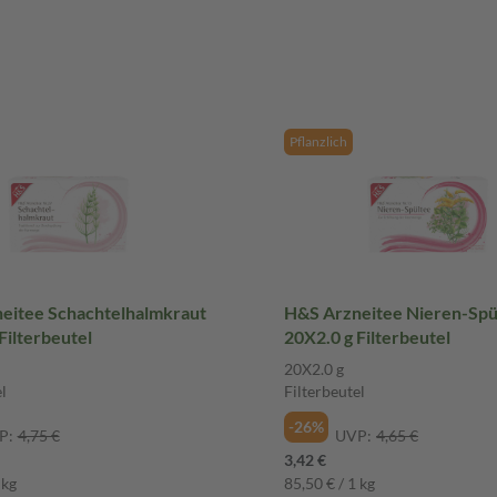
Pflanzlich
eitee Schachtelhalmkraut
H&S Arzneitee Nieren-Spü
Filterbeutel
20X2.0 g Filterbeutel
20X2.0 g
l
Filterbeutel
-26%
P:
4,75 €
UVP:
4,65 €
3,42 €
 kg
85,50 € / 1 kg