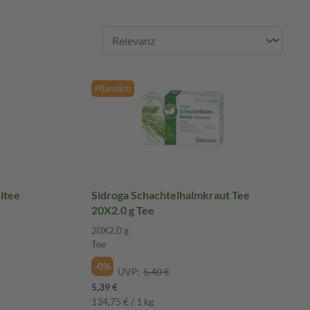
Pflanzlich
ltee
Sidroga Schachtelhalmkraut Tee
20X2.0 g Tee
20X2.0 g
Tee
-0%
UVP:
5,40 €
5,39 €
134,75 € / 1 kg