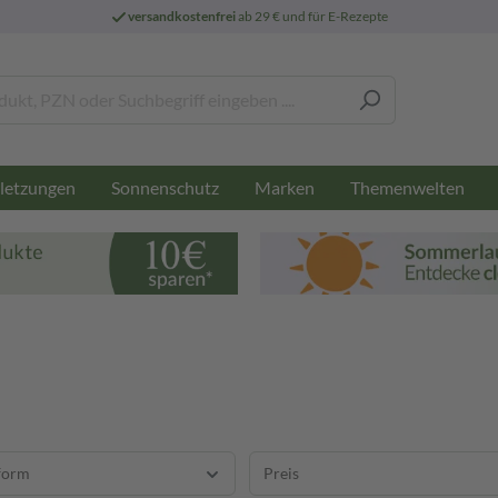
versandkostenfrei
ab 29 € und für E-Rezepte
letzungen
Sonnenschutz
Marken
Themenwelten
form
Preis