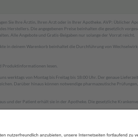
gen Sie Ihre Ärztin, Ihren Arzt oder in Ihrer Apotheke. AVP: Üblicher A
s Herstellers. Die angegebenen Preise beinhalten die gesetzlich vorgesc
alten. Alle Angebote und Gratis-Beigaben nur solange der Vorrat reicht.
dukte in deinem Warenkorb beinhaltet die Durchführung von Wechselwir
nd Produktinformationen lesen.
 uns werktags von Montag bis Freitag bis 18:00 Uhr. Der genaue Lieferze
ichen. Darüber hinaus können notwendige pharmazeutische Prüfungen, die
aus und der Patient erhält sie in der Apotheke. Die gesetzliche Krankenv
ent des Abgabepreises,
mindestens
jedoch
fünf Euro
und
höchstens zehn 
zehn Prozent der Kosten sowie zehn Euro je Verordnung.