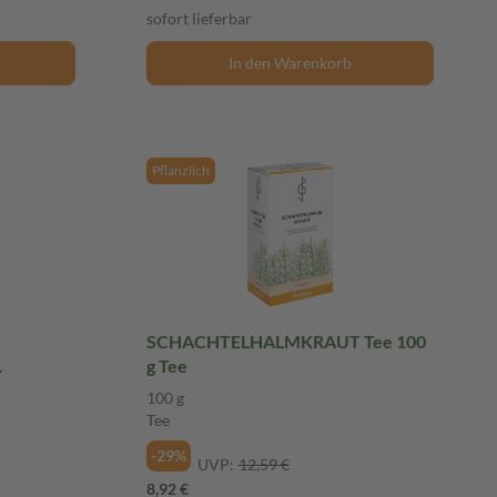
sofort lieferbar
In den Warenkorb
Pflanzlich
SCHACHTELHALMKRAUT Tee 100
g Tee
100 g
Tee
-29%
UVP:
12,59 €
8,92 €