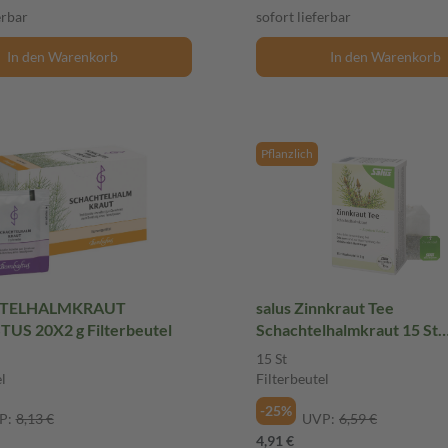
erbar
sofort lieferbar
In den Warenkorb
In den Warenkorb
Pflanzlich
TELHALMKRAUT
salus Zinnkraut Tee
S 20X2 g Filterbeutel
Schachtelhalmkraut 15 St
Filterbeutel
15 St
l
Filterbeutel
-25%
P:
8,13 €
UVP:
6,59 €
4,91 €