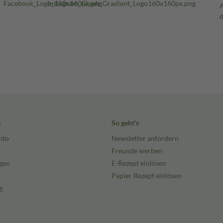
e
So geht's
nto
Newsletter anfordern
Freunde werben
gen
E-Rezept einlösen
Papier Rezept einlösen
g