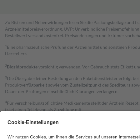
Zu Risiken und Nebenwirkungen lesen Sie die Packungsbeilage und fra
Arzneimittelpreisverordnung. UVP: Unverbindliche Preisempfehlung de
Bestell­wert versand­kosten­frei. Preisänderungen und Irrtümer vorbeh
1
Eine pharmazeutische Prüfung der Arzneimittel und sonstigen Pro
Herstellers.
2
Biozidprodukte
vorsichtig verwenden. Vor Gebrauch stets Etikett u
3
Die Übergabe deiner Bestellung an den Paketdienstleister erfolgt bei
Produktverfügbarkeit sowie vom Zustellzeitpunkt des Spediteurs abwe
Dauer der Prüfungen einschließlich Klärungen verlängern.
4
Für verschreibungspflichtige Medikamente stellt der Arzt ein Rezept 
trägt einen Teil davon als Zuzahlung mit.
Grundsätzlich leisten Mitglieder Zuzahlungen in Höhe von zehn Proz
zu entrichten.
Diese Regeln gelten grundsätzlich auch für Online-Apotheken.
Bei Heilmitteln und häuslicher Krankenpflege beträgt die Zuzahlung 