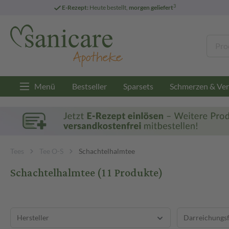
3
E-Rezept:
Heute bestellt,
morgen geliefert
Menü
Bestseller
Sparsets
Schmerzen & Ver
Tees
Tee O-S
Schachtelhalmtee
Schachtelhalmtee
(11 Produkte)
Hersteller
Darreichungs