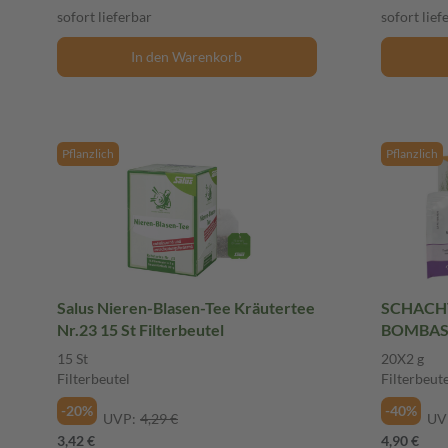
sofort lieferbar
sofort lief
In den Warenkorb
Pflanzlich
Pflanzlich
Salus Nieren-Blasen-Tee Kräutertee
SCHACH
Nr.23 15 St Filterbeutel
BOMBASTU
15 St
20X2 g
Filterbeutel
Filterbeute
-20%
-40%
UVP:
4,29 €
UV
3,42 €
4,90 €