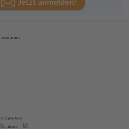
Bewerte uns
Sanicare App