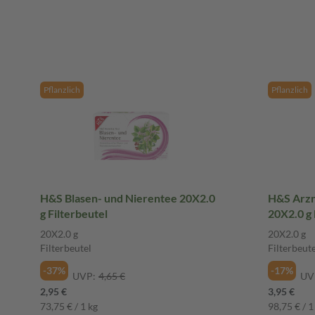
Pflanzlich
Pflanzlich
H&S Blasen- und Nierentee 20X2.0
H&S Arzn
g Filterbeutel
20X2.0 g 
20X2.0 g
20X2.0 g
Filterbeutel
Filterbeute
-37%
-17%
UVP:
4,65 €
UV
2,95 €
3,95 €
73,75 € / 1 kg
98,75 € / 1