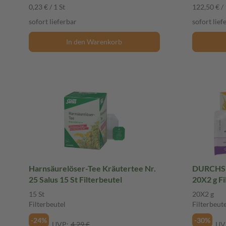
0,23 € / 1 St
122,50 € / 
sofort lieferbar
sofort lief
In den Warenkorb
Harnsäurelöser-Tee Kräutertee Nr.
DURCHSP
25 Salus 15 St Filterbeutel
20X2 g Fi
15 St
20X2 g
Filterbeutel
Filterbeute
-24%
-30%
UVP:
4,29 €
UV