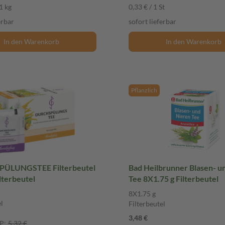
1 kg
0,33 € / 1 St
erbar
sofort lieferbar
In den Warenkorb
In den Warenkorb
Pflanzlich
ÜLUNGSTEE Filterbeutel
Bad Heilbrunner Blasen- u
lterbeutel
Tee 8X1.75 g Filterbeutel
8X1.75 g
l
Filterbeutel
3,48 €
P:
5,32 €