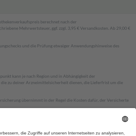
pothekenverkaufspreis berechnet nach der
hriebene Mehrwertsteuer, ggf. zzgl. 3,95 € Versandkosten. Ab 29,00 €
kungschecks und die Prüfung etwaiger Anwendungshinweise des
itpunkt kann je nach Region und in Abhängigkeit der
 zu deiner Arzneimittelsicherheit dienen, die Lieferfrist um die
ersicherung übernimmt in der Regel die Kosten dafür, der Versicherte
Euro.
Es sind jedoch nie mehr als die tatsächlichen Kosten der Leistung