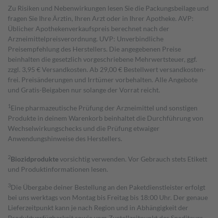
Zu Risiken und Nebenwirkungen lesen Sie die Packungsbeilage und
fragen Sie Ihre Ärztin, Ihren Arzt oder in Ihrer Apotheke. AVP:
Üblicher Apothekenverkaufspreis berechnet nach der
Arzneimittelpreisverordnung. UVP: Unverbindliche
Preisempfehlung des Herstellers. Die angegebenen Preise
beinhalten die gesetzlich vorgeschriebene Mehrwertsteuer, ggf.
zzgl. 3,95 € Versandkosten. Ab 29,00 € Bestell­wert versand­kosten­
frei. Preisänderungen und Irrtümer vorbehalten. Alle Angebote
und Gratis-Beigaben nur solange der Vorrat reicht.
1
Eine pharmazeutische Prüfung der Arzneimittel und sonstigen
Produkte in deinem Warenkorb beinhaltet die Durchführung von
Wechselwirkungschecks und die Prüfung etwaiger
Anwendungshinweise des Herstellers.
2
Biozidprodukte
vorsichtig verwenden. Vor Gebrauch stets Etikett
und Produktinformationen lesen.
3
Die Übergabe deiner Bestellung an den Paketdienstleister erfolgt
bei uns werktags von Montag bis Freitag bis 18:00 Uhr. Der genaue
Lieferzeitpunkt kann je nach Region und in Abhängigkeit der
Produktverfügbarkeit sowie vom Zustellzeitpunkt des Spediteurs