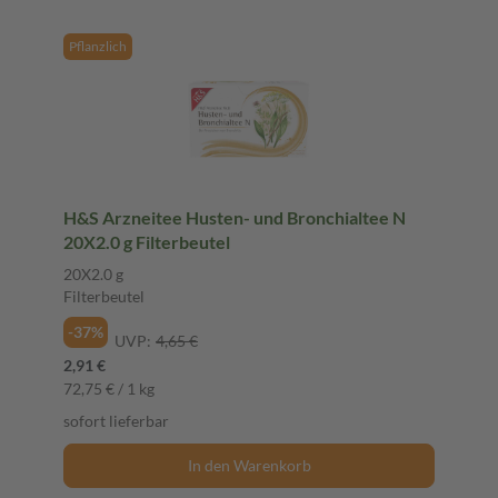
Pflanzlich
H&S Arzneitee Husten- und Bronchialtee N
20X2.0 g Filterbeutel
20X2.0 g
Filterbeutel
-37%
UVP:
4,65 €
2,91 €
72,75 € / 1 kg
sofort lieferbar
In den Warenkorb