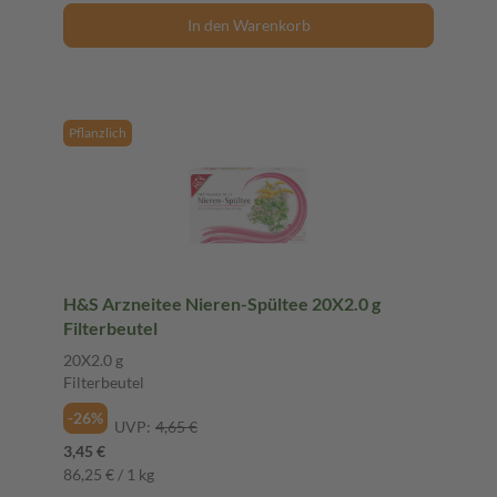
In den Warenkorb
Pflanzlich
H&S Arzneitee Nieren-Spültee 20X2.0 g
Filterbeutel
20X2.0 g
Filterbeutel
-26%
UVP:
4,65 €
3,45 €
86,25 € / 1 kg