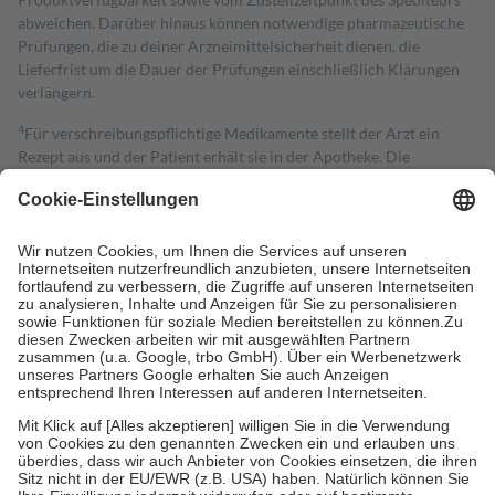
abweichen. Darüber hinaus können notwendige pharmazeutische
Prüfungen, die zu deiner Arzneimittelsicherheit dienen, die
Lieferfrist um die Dauer der Prüfungen einschließlich Klärungen
verlängern.
4
Für verschreibungspflichtige Medikamente stellt der Arzt ein
Rezept aus und der Patient erhält sie in der Apotheke. Die
gesetzliche Krankenversicherung übernimmt in der Regel die
Kosten dafür, der Versicherte trägt einen Teil davon als Zuzahlung
mit.
Grundsätzlich leisten Mitglieder Zuzahlungen in Höhe von zehn
Prozent des Abgabepreises,
mindestens
jedoch
fünf Euro
und
höchstens zehn Euro.
Es sind jedoch nie mehr als die tatsächlichen
Kosten der Leistung zu entrichten.
Diese Regeln gelten grundsätzlich auch für Online-Apotheken.
Bei Heilmitteln und häuslicher Krankenpflege beträgt die
Zuzahlung zehn Prozent der Kosten sowie zehn Euro je
Verordnung.
Um das Engagement der Versicherten für ihre eigene Gesundheit zu
stärken und die besondere Stellung der Familie zu unterstützen,
fallen
keine Zuzahlungen
an bei: