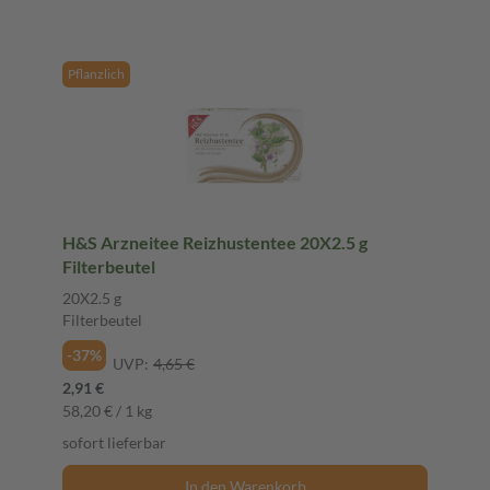
Pflanzlich
H&S Arzneitee Reizhustentee 20X2.5 g
Filterbeutel
20X2.5 g
Filterbeutel
-37%
UVP:
4,65 €
2,91 €
58,20 € / 1 kg
sofort lieferbar
In den Warenkorb