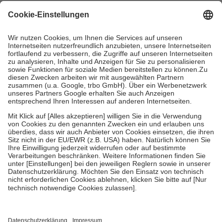
gesetzliche Krankenversicherung übernimmt in der Regel die
Kosten dafür, der Versicherte trägt einen Teil davon als Zuzahlung
mit.
Grundsätzlich leisten Mitglieder Zuzahlungen in Höhe von zehn
Prozent des Abgabepreises,
mindestens
jedoch
fünf Euro
und
höchstens zehn Euro.
Es sind jedoch nie mehr als die tatsächlichen
Kosten der Leistung zu entrichten.
Diese Regeln gelten grundsätzlich auch für Online-Apotheken.
Bei Heilmitteln und häuslicher Krankenpflege beträgt die
Zuzahlung zehn Prozent der Kosten sowie zehn Euro je
Verordnung.
Um das Engagement der Versicherten für ihre eigene Gesundheit zu
stärken und die besondere Stellung der Familie zu unterstützen,
fallen
keine Zuzahlungen
an bei:
• Kindern und Jugendlichen bis zum vollendeten 18. Lebensjahr
mit Ausnahme der Fahrkosten
• Untersuchungen zur Vorsorge und Früherkennung, die von der
GKV getragen werden
• empfohlenen Schutzimpfungen
• Harn- und Blutteststreifen
Wir nutzen Trusted Shops als unabhängigen Dienstleister für die