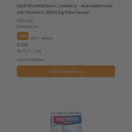
H&S Wohlfühltee Cranberry - Acerolakirsche
mit Vitamin C 20X2.8 g Filterbeutel
20X2.8 g
Filterbeutel
-34%
UVP:
4,15 €
2,73 €
48,75 € / 1 kg
sofort lieferbar
In den Warenkorb