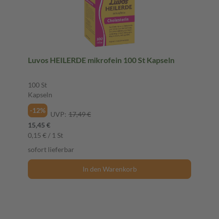
Luvos HEILERDE mikrofein 100 St Kapseln
100 St
Kapseln
-12%
UVP:
17,49 €
15,45 €
0,15 € / 1 St
sofort lieferbar
In den Warenkorb