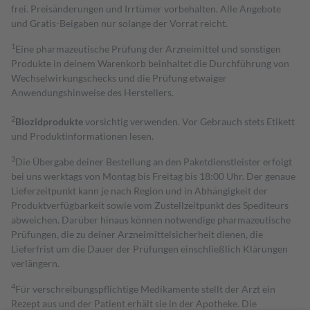
frei. Preisänderungen und Irrtümer vorbehalten. Alle Angebote
und Gratis-Beigaben nur solange der Vorrat reicht.
1
Eine pharmazeutische Prüfung der Arzneimittel und sonstigen
Produkte in deinem Warenkorb beinhaltet die Durchführung von
Wechselwirkungschecks und die Prüfung etwaiger
Anwendungshinweise des Herstellers.
2
Biozidprodukte
vorsichtig verwenden. Vor Gebrauch stets Etikett
und Produktinformationen lesen.
3
Die Übergabe deiner Bestellung an den Paketdienstleister erfolgt
bei uns werktags von Montag bis Freitag bis 18:00 Uhr. Der genaue
Lieferzeitpunkt kann je nach Region und in Abhängigkeit der
Produktverfügbarkeit sowie vom Zustellzeitpunkt des Spediteurs
abweichen. Darüber hinaus können notwendige pharmazeutische
Prüfungen, die zu deiner Arzneimittelsicherheit dienen, die
Lieferfrist um die Dauer der Prüfungen einschließlich Klärungen
verlängern.
4
Für verschreibungspflichtige Medikamente stellt der Arzt ein
Rezept aus und der Patient erhält sie in der Apotheke. Die