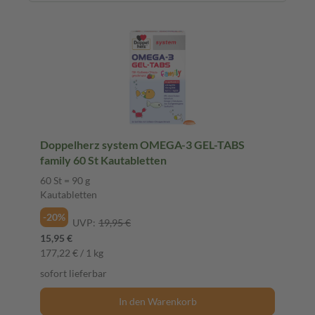
Doppelherz system OMEGA-3 GEL-TABS
family 60 St Kautabletten
60 St = 90 g
Kautabletten
-20%
UVP:
19,95 €
15,95 €
177,22 € / 1 kg
sofort lieferbar
In den Warenkorb