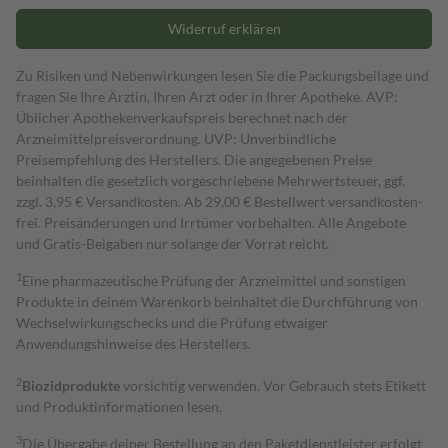
Widerruf erklären
Zu Risiken und Nebenwirkungen lesen Sie die Packungsbeilage und
fragen Sie Ihre Ärztin, Ihren Arzt oder in Ihrer Apotheke. AVP:
Üblicher Apothekenverkaufspreis berechnet nach der
Arzneimittelpreisverordnung. UVP: Unverbindliche
Preisempfehlung des Herstellers. Die angegebenen Preise
beinhalten die gesetzlich vorgeschriebene Mehrwertsteuer, ggf.
zzgl. 3,95 € Versandkosten. Ab 29,00 € Bestell­wert versand­kosten­
frei. Preisänderungen und Irrtümer vorbehalten. Alle Angebote
und Gratis-Beigaben nur solange der Vorrat reicht.
1
Eine pharmazeutische Prüfung der Arzneimittel und sonstigen
Produkte in deinem Warenkorb beinhaltet die Durchführung von
Wechselwirkungschecks und die Prüfung etwaiger
Anwendungshinweise des Herstellers.
2
Biozidprodukte
vorsichtig verwenden. Vor Gebrauch stets Etikett
und Produktinformationen lesen.
3
Die Übergabe deiner Bestellung an den Paketdienstleister erfolgt