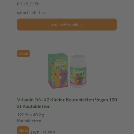
0,11 € / 1 St
sofort lieferbar
In den Warenkorb
Vegan
Vitamin D3+K2 Kinder Kautabletten Vegan 120
St Kautabletten
120 St = 40,2 g
Kautabletten
-25%
UVP:
15,95 €