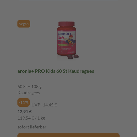
Vegan
aronia+ PRO Kids 60 St Kaudragees
60 St = 108 g
Kaudragees
-11%
UVP:
14,45 €
12,91 €
119,54 € / 1 kg
sofort lieferbar