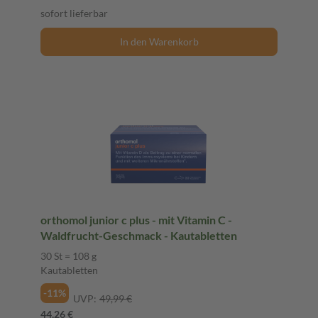
sofort lieferbar
In den Warenkorb
orthomol junior c plus - mit Vitamin C -
Waldfrucht-Geschmack - Kautabletten
30 St = 108 g
Kautabletten
-11%
UVP:
49,99 €
44,26 €