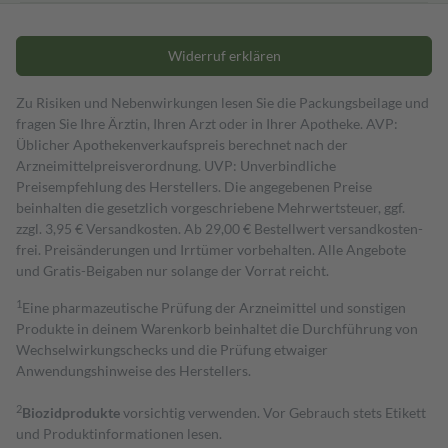
Widerruf erklären
Zu Risiken und Nebenwirkungen lesen Sie die Packungsbeilage und
fragen Sie Ihre Ärztin, Ihren Arzt oder in Ihrer Apotheke. AVP:
Üblicher Apothekenverkaufspreis berechnet nach der
Arzneimittelpreisverordnung. UVP: Unverbindliche
Preisempfehlung des Herstellers. Die angegebenen Preise
beinhalten die gesetzlich vorgeschriebene Mehrwertsteuer, ggf.
zzgl. 3,95 € Versandkosten. Ab 29,00 € Bestell­wert versand­kosten­
frei. Preisänderungen und Irrtümer vorbehalten. Alle Angebote
und Gratis-Beigaben nur solange der Vorrat reicht.
1
Eine pharmazeutische Prüfung der Arzneimittel und sonstigen
Produkte in deinem Warenkorb beinhaltet die Durchführung von
Wechselwirkungschecks und die Prüfung etwaiger
Anwendungshinweise des Herstellers.
2
Biozidprodukte
vorsichtig verwenden. Vor Gebrauch stets Etikett
und Produktinformationen lesen.