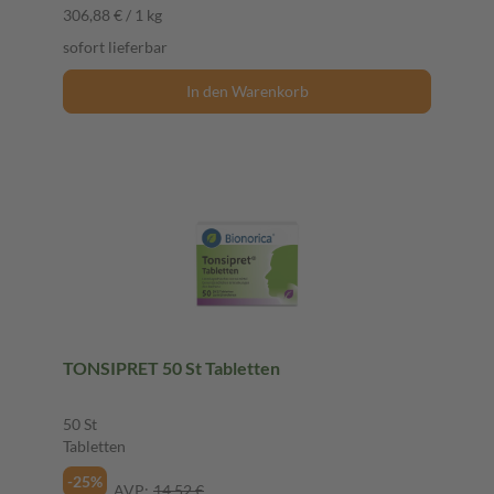
306,88 € / 1 kg
sofort lieferbar
In den Warenkorb
TONSIPRET 50 St Tabletten
50 St
Tabletten
-25%
AVP:
14,52 €