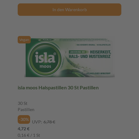
In den Warenkorb
Vegan
isla moos Halspastillen 30 St Pastillen
30 St
Pastillen
-30%
UVP:
6,78 €
4,72 €
0,16 € / 1 St