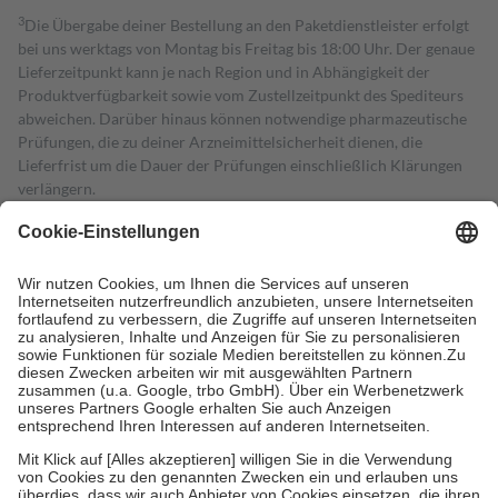
3
Die Übergabe deiner Bestellung an den Paketdienstleister erfolgt
bei uns werktags von Montag bis Freitag bis 18:00 Uhr. Der genaue
Lieferzeitpunkt kann je nach Region und in Abhängigkeit der
Produktverfügbarkeit sowie vom Zustellzeitpunkt des Spediteurs
abweichen. Darüber hinaus können notwendige pharmazeutische
Prüfungen, die zu deiner Arzneimittelsicherheit dienen, die
Lieferfrist um die Dauer der Prüfungen einschließlich Klärungen
verlängern.
4
Für verschreibungspflichtige Medikamente stellt der Arzt ein
Rezept aus und der Patient erhält sie in der Apotheke. Die
gesetzliche Krankenversicherung übernimmt in der Regel die
Kosten dafür, der Versicherte trägt einen Teil davon als Zuzahlung
mit.
Grundsätzlich leisten Mitglieder Zuzahlungen in Höhe von zehn
Prozent des Abgabepreises,
mindestens
jedoch
fünf Euro
und
höchstens zehn Euro.
Es sind jedoch nie mehr als die tatsächlichen
Kosten der Leistung zu entrichten.
Diese Regeln gelten grundsätzlich auch für Online-Apotheken.
Bei Heilmitteln und häuslicher Krankenpflege beträgt die
Zuzahlung zehn Prozent der Kosten sowie zehn Euro je