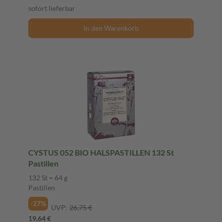
sofort lieferbar
In den Warenkorb
CYSTUS 052 BIO HALSPASTILLEN 132 St
Pastillen
132 St = 64 g
Pastillen
-27%
UVP:
26,75 €
19,64 €