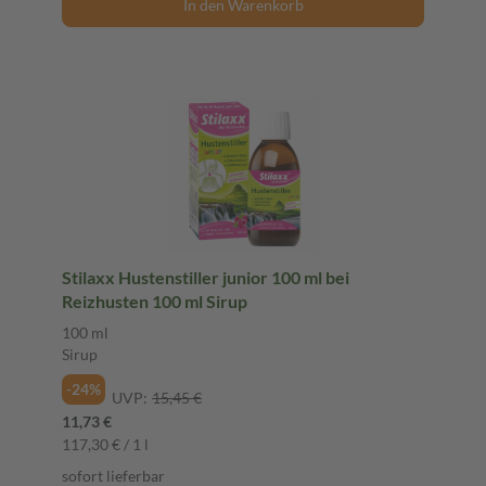
In den Warenkorb
Stilaxx Hustenstiller junior 100 ml bei
Reizhusten 100 ml Sirup
100 ml
Sirup
-24%
UVP:
15,45 €
11,73 €
117,30 € / 1 l
sofort lieferbar