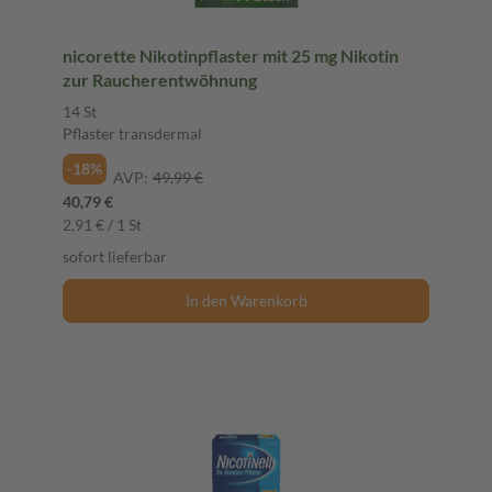
nicorette Nikotinpflaster mit 25 mg Nikotin
zur Raucherentwöhnung
14 St
Pflaster transdermal
-18%
AVP:
49,99 €
40,79 €
2,91 € / 1 St
sofort lieferbar
In den Warenkorb