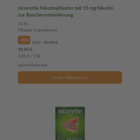
nicorette Nikotinpflaster mit 15 mg Nikotin
zur Raucherentwöhnung
14 St
Pflaster transdermal
-20%
AVP:
49,99 €
39,95 €
2,85 € / 1 St
sofort lieferbar
In den Warenkorb