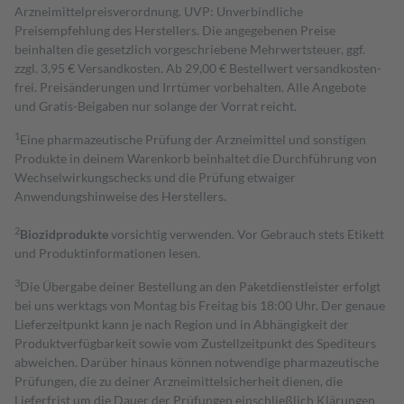
Arzneimittelpreisverordnung. UVP: Unverbindliche
Preisempfehlung des Herstellers. Die angegebenen Preise
beinhalten die gesetzlich vorgeschriebene Mehrwertsteuer, ggf.
zzgl. 3,95 € Versandkosten. Ab 29,00 € Bestell­wert versand­kosten­
frei. Preisänderungen und Irrtümer vorbehalten. Alle Angebote
und Gratis-Beigaben nur solange der Vorrat reicht.
1
Eine pharmazeutische Prüfung der Arzneimittel und sonstigen
Produkte in deinem Warenkorb beinhaltet die Durchführung von
Wechselwirkungschecks und die Prüfung etwaiger
Anwendungshinweise des Herstellers.
2
Biozidprodukte
vorsichtig verwenden. Vor Gebrauch stets Etikett
und Produktinformationen lesen.
3
Die Übergabe deiner Bestellung an den Paketdienstleister erfolgt
bei uns werktags von Montag bis Freitag bis 18:00 Uhr. Der genaue
Lieferzeitpunkt kann je nach Region und in Abhängigkeit der
Produktverfügbarkeit sowie vom Zustellzeitpunkt des Spediteurs
abweichen. Darüber hinaus können notwendige pharmazeutische
Prüfungen, die zu deiner Arzneimittelsicherheit dienen, die
Lieferfrist um die Dauer der Prüfungen einschließlich Klärungen