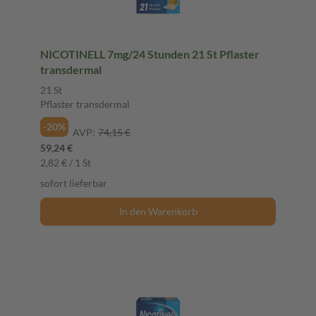
NICOTINELL 7mg/24 Stunden 21 St Pflaster
transdermal
21 St
Pflaster transdermal
-20%
AVP:
74,15 €
59,24 €
2,82 € / 1 St
sofort lieferbar
In den Warenkorb