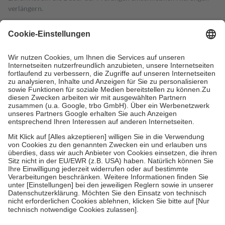
verlängern.
4
Für verschreibungspflichtige Medikamente stellt der Arzt ein
Rezept aus und der Patient erhält sie in der Apotheke. Die
gesetzliche Krankenversicherung übernimmt in der Regel die
Kosten dafür, der Versicherte trägt einen Teil davon als Zuzahlung
mit.
Grundsätzlich leisten Mitglieder Zuzahlungen in Höhe von zehn
Prozent des Abgabepreises,
mindestens
jedoch
fünf Euro
und
höchstens zehn Euro.
Es sind jedoch nie mehr als die tatsächlichen
Kosten der Leistung zu entrichten.
Diese Regeln gelten grundsätzlich auch für Online-Apotheken.
Bei Heilmitteln und häuslicher Krankenpflege beträgt die
Zuzahlung zehn Prozent der Kosten sowie zehn Euro je
Verordnung.
Um das Engagement der Versicherten für ihre eigene Gesundheit zu
stärken und die besondere Stellung der Familie zu unterstützen,
fallen
keine Zuzahlungen
an bei:
• Kindern und Jugendlichen bis zum vollendeten 18. Lebensjahr
mit Ausnahme der Fahrkosten
• Untersuchungen zur Vorsorge und Früherkennung, die von der