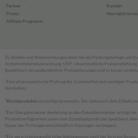
Partner
Kontakt
Presse
Neuregistrierun
Affiliate Programm
Zu Risiken und Nebenwirkungen lesen Sie die Packungsbeilage und fra
Arzneimittelpreisverordnung. UVP: Unverbindliche Preisempfehlung de
Bestell­wert versand­kosten­frei. Preisänderungen und Irrtümer vorbeh
1
Eine pharmazeutische Prüfung der Arzneimittel und sonstigen Pro
Herstellers.
2
Biozidprodukte
vorsichtig verwenden. Vor Gebrauch stets Etikett u
3
Die Übergabe deiner Bestellung an den Paketdienstleister erfolgt bei
Produktverfügbarkeit sowie vom Zustellzeitpunkt des Spediteurs abwe
Dauer der Prüfungen einschließlich Klärungen verlängern.
4
Für verschreibungspflichtige Medikamente stellt der Arzt ein Rezept 