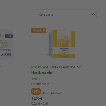
Pflanzlich
n
Pollstimol Hartkapseln 120 St
Hartkapseln
120 St
Hartkapseln
-24%
AVP:
41,76 €
31,70 €
0,26 € / 1 St