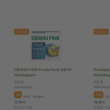
Pflanzlich
Pflanzlich
GRANU FINK Prosta forte 140 St
Prostagu
Hartkapseln
Weichka
140 St
200 St
Hartkapseln
Weichkaps
-6%
-15%
AVP:
76,98 €
AV
72,44 €
76,96 €
0,52 € / 1 St
0,38 € / 1 S