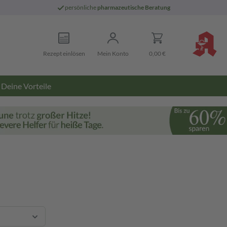
persönliche
pharmazeutische Beratung
Rezept einlösen
Mein Konto
0,00 €
Deine Vorteile