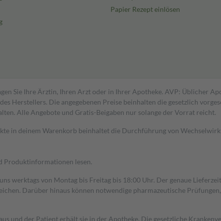
Papier Rezept einlösen
g
gen Sie Ihre Ärztin, Ihren Arzt oder in Ihrer Apotheke. AVP: Üblicher A
s Herstellers. Die angegebenen Preise beinhalten die gesetzlich vorgesc
alten. Alle Angebote und Gratis-Beigaben nur solange der Vorrat reicht.
dukte in deinem Warenkorb beinhaltet die Durchführung von Wechselwir
nd Produktinformationen lesen.
 uns werktags von Montag bis Freitag bis 18:00 Uhr. Der genaue Lieferze
ichen. Darüber hinaus können notwendige pharmazeutische Prüfungen, die
aus und der Patient erhält sie in der Apotheke. Die gesetzliche Krankenv