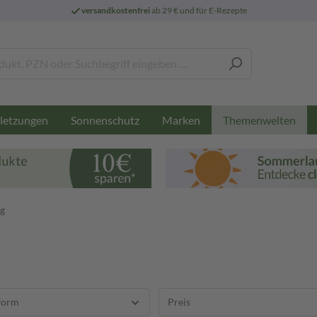
versandkostenfrei
ab 29 € und für E-Rezepte
letzungen
Sonnenschutz
Marken
Themenwelten
ng
form
Preis