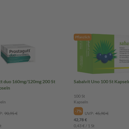
Pflanzlich
tt duo 160mg/120mg 200 St
Sabalvit Uno 100 St Kapsel
pseln
100 St
eln
Kapseln
-7%
P:
90,95 €
UVP:
45,90 €
42,78 €
t
0,43 € / 1 St