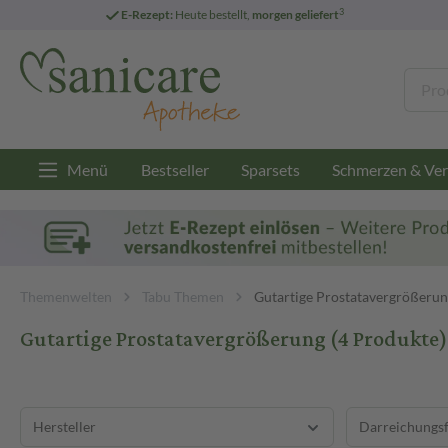
3
E-Rezept:
Heute bestellt,
morgen geliefert
Menü
Bestseller
Sparsets
Schmerzen & Ver
Themenwelten
Tabu Themen
Gutartige Prostatavergrößeru
Gutartige Prostatavergrößerung
(4 Produkte)
Hersteller
Darreichungs