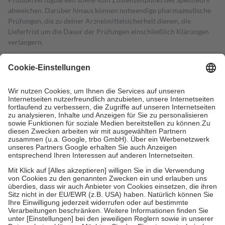
abweichen. Darüber hinaus können notwendige pharmazeutische
Prüfungen, die zu deiner Arzneimittelsicherheit dienen, die
Lieferfrist um die Dauer der Prüfungen einschließlich Klärungen
verlängern.
4
Für verschreibungspflichtige Medikamente stellt der Arzt ein
Rezept aus und der Patient erhält sie in der Apotheke. Die
gesetzliche Krankenversicherung übernimmt in der Regel die
Kosten dafür, der Versicherte trägt einen Teil davon als Zuzahlung
mit.
Grundsätzlich leisten Mitglieder Zuzahlungen in Höhe von zehn
Prozent des Abgabepreises,
mindestens
jedoch
fünf Euro
und
höchstens zehn Euro.
Es sind jedoch nie mehr als die tatsächlichen
Kosten der Leistung zu entrichten.
Diese Regeln gelten grundsätzlich auch für Online-Apotheken.
Bei Heilmitteln und häuslicher Krankenpflege beträgt die
Zuzahlung zehn Prozent der Kosten sowie zehn Euro je
Verordnung.
Um das Engagement der Versicherten für ihre eigene Gesundheit zu
stärken und die besondere Stellung der Familie zu unterstützen,
fallen
keine Zuzahlungen
an bei: