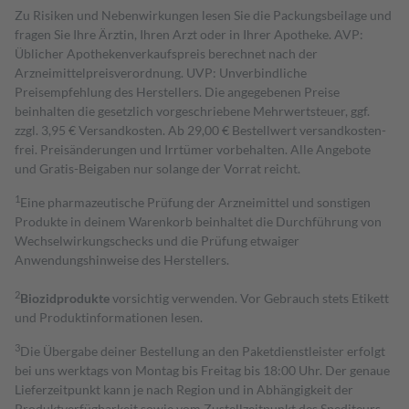
Zu Risiken und Nebenwirkungen lesen Sie die Packungsbeilage und
fragen Sie Ihre Ärztin, Ihren Arzt oder in Ihrer Apotheke. AVP:
Üblicher Apothekenverkaufspreis berechnet nach der
Arzneimittelpreisverordnung. UVP: Unverbindliche
Preisempfehlung des Herstellers. Die angegebenen Preise
beinhalten die gesetzlich vorgeschriebene Mehrwertsteuer, ggf.
zzgl. 3,95 € Versandkosten. Ab 29,00 € Bestell­wert versand­kosten­
frei. Preisänderungen und Irrtümer vorbehalten. Alle Angebote
und Gratis-Beigaben nur solange der Vorrat reicht.
1
Eine pharmazeutische Prüfung der Arzneimittel und sonstigen
Produkte in deinem Warenkorb beinhaltet die Durchführung von
Wechselwirkungschecks und die Prüfung etwaiger
Anwendungshinweise des Herstellers.
2
Biozidprodukte
vorsichtig verwenden. Vor Gebrauch stets Etikett
und Produktinformationen lesen.
3
Die Übergabe deiner Bestellung an den Paketdienstleister erfolgt
bei uns werktags von Montag bis Freitag bis 18:00 Uhr. Der genaue
Lieferzeitpunkt kann je nach Region und in Abhängigkeit der
Produktverfügbarkeit sowie vom Zustellzeitpunkt des Spediteurs