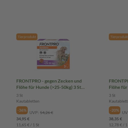
Tierprodukt
Tierproduk
FRONTPRO - gegen Zecken und
FRONTPR
Flöhe für Hunde (>25-50kg) 3 St
Flöhe für
Kautabletten
Kautable
3 St
3 St
Kautabletten
Kautablett
-36%
-20%
UVP:
54,26 €
UV
34,95 €
38,35 €
11,65 € / 1 St
12,78 € / 1