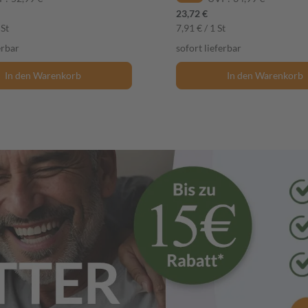
23,72 €
 St
7,91 € / 1 St
erbar
sofort lieferbar
In den Warenkorb
In den Warenkorb