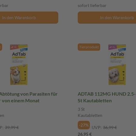
erbar
sofort lieferbar
In den Warenkorb
In den Warenkorb
t
Tierprodukt
Abtötung von Parasiten für
ADTAB 112MG HUND 2.5-
r von einem Monat
St Kautabletten
3 St
en
Kautabletten
-27%
P:
39,99 €
UVP:
36,99 €
26,95 €