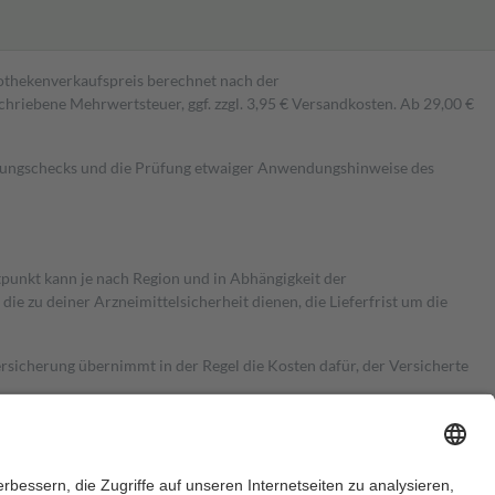
pothekenverkaufspreis berechnet nach der
hriebene Mehrwertsteuer, ggf. zzgl. 3,95 € Versandkosten. Ab 29,00 €
kungschecks und die Prüfung etwaiger Anwendungshinweise des
itpunkt kann je nach Region und in Abhängigkeit der
 zu deiner Arzneimittelsicherheit dienen, die Lieferfrist um die
ersicherung übernimmt in der Regel die Kosten dafür, der Versicherte
Euro.
Es sind jedoch nie mehr als die tatsächlichen Kosten der Leistung