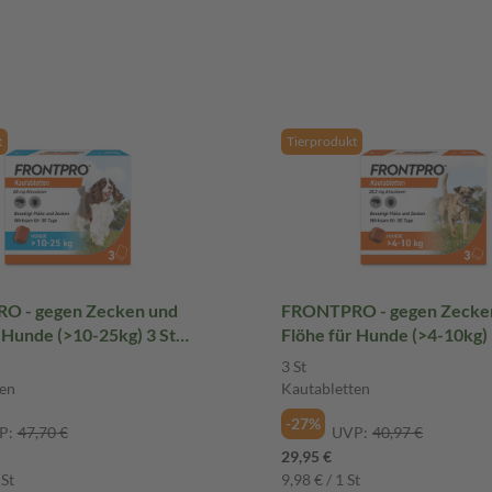
t
Tierprodukt
O - gegen Zecken und
FRONTPRO - gegen Zecke
 Hunde (>10-25kg) 3 St
Flöhe für Hunde (>4-10kg) 
tten
Kautabletten
3 St
en
Kautabletten
-27%
P:
47,70 €
UVP:
40,97 €
29,95 €
 St
9,98 € / 1 St