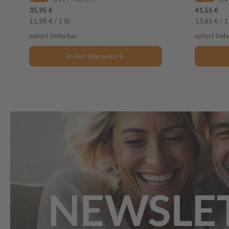
35,95 €
41,55 €
11,98 € / 1 St
13,85 € / 1
sofort lieferbar
sofort lief
In den Warenkorb