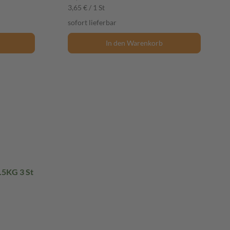
3,65 € / 1 St
sofort lieferbar
In den Warenkorb
5KG 3 St