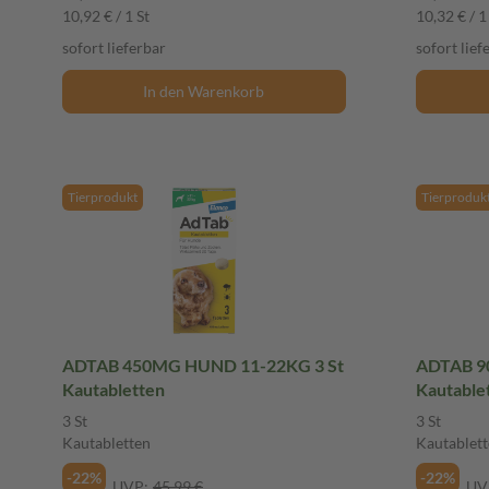
10,92 € / 1 St
10,32 € / 1
sofort lieferbar
sofort lief
In den Warenkorb
Tierprodukt
Tierproduk
ADTAB 450MG HUND 11-22KG 3 St
ADTAB 9
Kautabletten
Kautable
3 St
3 St
Kautabletten
Kautablett
-22%
-22%
UVP:
45,99 €
UV