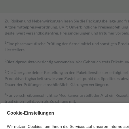
Zu Risiken und Nebenwirkungen lesen Sie die Packungsbeilage und fra
Arzneimittelpreisverordnung. UVP: Unverbindliche Preisempfehlung de
Bestell­wert versand­kosten­frei. Preisänderungen und Irrtümer vorbeh
1
Eine pharmazeutische Prüfung der Arzneimittel und sonstigen Pro
Herstellers.
2
Biozidprodukte
vorsichtig verwenden. Vor Gebrauch stets Etikett u
3
Die Übergabe deiner Bestellung an den Paketdienstleister erfolgt bei
Produktverfügbarkeit sowie vom Zustellzeitpunkt des Spediteurs abwe
Dauer der Prüfungen einschließlich Klärungen verlängern.
4
Für verschreibungspflichtige Medikamente stellt der Arzt ein Rezept 
trägt einen Teil davon als Zuzahlung mit.
Grundsätzlich leisten Mitglieder Zuzahlungen in Höhe von zehn Proz
zu entrichten.
Diese Regeln gelten grundsätzlich auch für Online-Apotheken.
Bei Heilmitteln und häuslicher Krankenpflege beträgt die Zuzahlung 