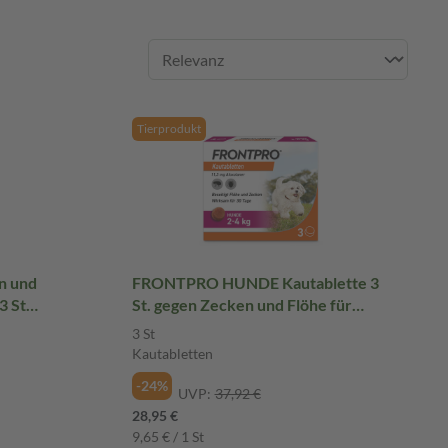
Tierprodukt
n und
FRONTPRO HUNDE Kautablette 3
3 St
St. gegen Zecken und Flöhe für
Hunde (2-4kg)
3 St
Kautabletten
-24%
UVP:
37,92 €
28,95 €
9,65 € / 1 St