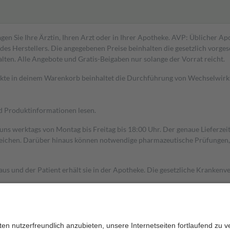
gen Sie Ihre Ärztin, Ihren Arzt oder in Ihrer Apotheke. AVP: Üblicher A
s Herstellers. Die angegebenen Preise beinhalten die gesetzlich vorgesc
alten. Alle Angebote und Gratis-Beigaben nur solange der Vorrat reicht.
dukte in deinem Warenkorb beinhaltet die Durchführung von Wechselwir
nd Produktinformationen lesen.
 uns werktags von Montag bis Freitag bis 18:00 Uhr. Der genaue Lieferze
ichen. Darüber hinaus können notwendige pharmazeutische Prüfungen, die
aus und der Patient erhält sie in der Apotheke. Die gesetzliche Krankenv
ent des Abgabepreises,
mindestens
jedoch
fünf Euro
und
höchstens zehn 
zehn Prozent der Kosten sowie zehn Euro je Verordnung.