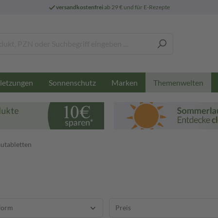
versandkostenfrei
ab 29 € und für E-Rezepte
letzungen
Sonnenschutz
Marken
Themenwelten
utabletten
form
Preis