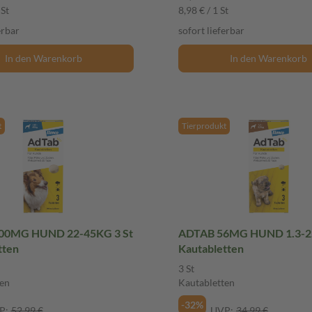
 St
8,98 € / 1 St
erbar
sofort lieferbar
In den Warenkorb
In den Warenkorb
t
Tierprodukt
00MG HUND 22-45KG 3 St
ADTAB 56MG HUND 1.3-2.
tten
Kautabletten
3 St
en
Kautabletten
-32%
P:
52,99 €
UVP:
34,99 €