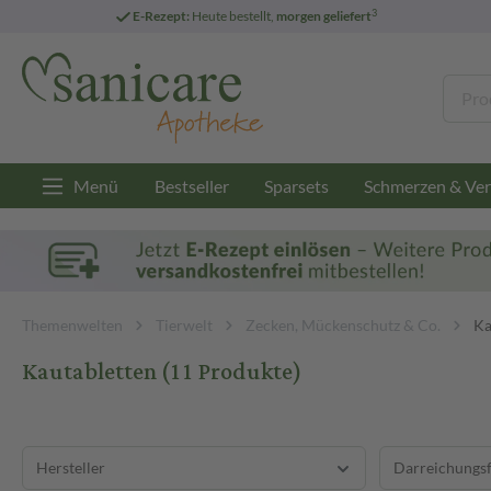
3
E-Rezept:
Heute bestellt,
morgen geliefert
Menü
Bestseller
Sparsets
Schmerzen & Ver
Themenwelten
Tierwelt
Zecken, Mückenschutz & Co.
Ka
Kautabletten
(11 Produkte)
Hersteller
Darreichungs