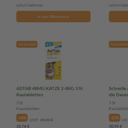
sofort lieferbar
sofort lief
In den Warenkorb
Tierprodukt
Tierproduk
ADTAB 48MG KATZE 2-8KG 3 St
Schnelle 
Kautabletten
die Daue
3 St
3 St
Kautabletten
Kautablett
-18%
-23%
UVP:
39,99 €
UV
32,76 €
30,95 €