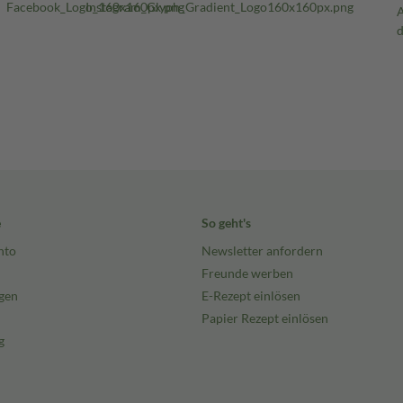
e
So geht's
nto
Newsletter anfordern
Freunde werben
gen
E-Rezept einlösen
Papier Rezept einlösen
g