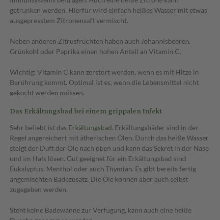
getrunken werden. Hierfür wird einfach heißes Wasser mit etwas
ausgepresstem Zitronensaft vermischt.
Neben anderen Zitrusfrüchten haben auch Johannisbeeren,
Grünkohl oder Paprika einen hohen Anteil an Vitamin C.
Wichtig: Vitamin C kann zerstört werden, wenn es mit Hitze in
Berührung kommt. Optimal ist es, wenn die Lebensmittel nicht
gekocht werden müssen.
Das Erkältungsbad bei einem grippalen Infekt
Sehr beliebt ist das
Erkältungsbad
. Erkältungsbäder sind in der
Regel angereichert mit ätherischen Ölen. Durch das heiße Wasser
steigt der Duft der Öle nach oben und kann das Sekret in der Nase
und im Hals lösen. Gut geeignet für ein Erkältungsbad sind
Eukalyptus, Menthol oder auch Thymian. Es gibt bereits fertig
angemischten Badezusatz. Die Öle können aber auch selbst
zugegeben werden.
Steht keine Badewanne zur Verfügung, kann auch eine heiße