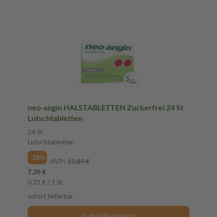
neo-angin HALSTABLETTEN Zuckerfrei 24 St
Lutschtabletten
24 St
Lutschtabletten
-38%
AVP:
11,89 €
7,39 €
0,31 € / 1 St
sofort lieferbar
In den Warenkorb