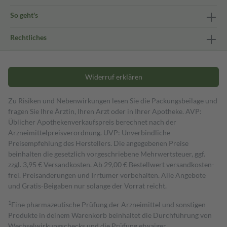
So geht's
Rechtliches
Widerruf erklären
Zu Risiken und Nebenwirkungen lesen Sie die Packungsbeilage und
fragen Sie Ihre Ärztin, Ihren Arzt oder in Ihrer Apotheke. AVP:
Üblicher Apothekenverkaufspreis berechnet nach der
Arzneimittelpreisverordnung. UVP: Unverbindliche
Preisempfehlung des Herstellers. Die angegebenen Preise
beinhalten die gesetzlich vorgeschriebene Mehrwertsteuer, ggf.
zzgl. 3,95 € Versandkosten. Ab 29,00 € Bestell­wert versand­kosten­
frei. Preisänderungen und Irrtümer vorbehalten. Alle Angebote
und Gratis-Beigaben nur solange der Vorrat reicht.
1
Eine pharmazeutische Prüfung der Arzneimittel und sonstigen
Produkte in deinem Warenkorb beinhaltet die Durchführung von
Wechselwirkungschecks und die Prüfung etwaiger