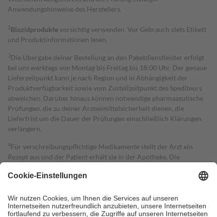
Anwendungshinweise des Herstellers.
2
Biozidprodukte
vorsichtig verwenden. Vor Gebrauch stets Etikett
und Produktinformationen lesen.
3
Die Übergabe deiner Bestellung an den Paketdienstleister erfolgt
bei uns werktags von Montag bis Freitag bis 18:00 Uhr. Der genaue
Lieferzeitpunkt kann je nach Region und in Abhängigkeit der
Produktverfügbarkeit sowie vom Zustellzeitpunkt des Spediteurs
abweichen. Darüber hinaus können notwendige pharmazeutische
Prüfungen, die zu deiner Arzneimittelsicherheit dienen, die
Lieferfrist um die Dauer der Prüfungen einschließlich Klärungen
verlängern.
4
Für verschreibungspflichtige Medikamente stellt der Arzt ein
Rezept aus und der Patient erhält sie in der Apotheke. Die
gesetzliche Krankenversicherung übernimmt in der Regel die
Kosten dafür, der Versicherte trägt einen Teil davon als Zuzahlung
mit.
Grundsätzlich leisten Mitglieder Zuzahlungen in Höhe von zehn
Prozent des Abgabepreises,
mindestens
jedoch
fünf Euro
und