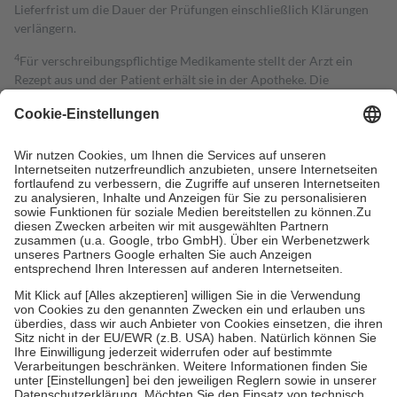
Lieferfrist um die Dauer der Prüfungen einschließlich Klärungen
verlängern.
4
Für verschreibungspflichtige Medikamente stellt der Arzt ein
Rezept aus und der Patient erhält sie in der Apotheke. Die
gesetzliche Krankenversicherung übernimmt in der Regel die
Kosten dafür, der Versicherte trägt einen Teil davon als Zuzahlung
mit.
Grundsätzlich leisten Mitglieder Zuzahlungen in Höhe von zehn
Prozent des Abgabepreises,
mindestens
jedoch
fünf Euro
und
höchstens zehn Euro.
Es sind jedoch nie mehr als die tatsächlichen
Kosten der Leistung zu entrichten.
Diese Regeln gelten grundsätzlich auch für Online-Apotheken.
Bei Heilmitteln und häuslicher Krankenpflege beträgt die
Zuzahlung zehn Prozent der Kosten sowie zehn Euro je
Verordnung.
Um das Engagement der Versicherten für ihre eigene Gesundheit zu
stärken und die besondere Stellung der Familie zu unterstützen,
fallen
keine Zuzahlungen
an bei:
• Kindern und Jugendlichen bis zum vollendeten 18. Lebensjahr
mit Ausnahme der Fahrkosten
• Untersuchungen zur Vorsorge und Früherkennung, die von der