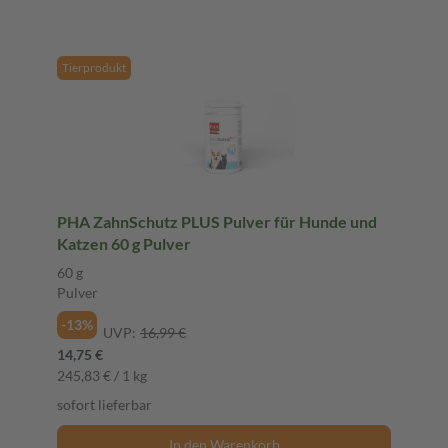
Tierprodukt
PHA ZahnSchutz PLUS Pulver für Hunde und
Katzen 60 g Pulver
60 g
Pulver
-13%
UVP:
16,99 €
14,75 €
245,83 € / 1 kg
sofort lieferbar
In den Warenkorb