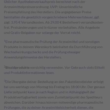
Üblicher Apothekenverkaufspreis berechnet nach der
Arzneimittelpreisverordnung. UVP: Unverbindliche
Preisempfehlung des Herstellers. Die angegebenen Preise
beinhalten die gesetzlich vorgeschriebene Mehrwertsteuer, ggf.
zzgl. 3,95 € Versandkosten. Ab 29,00 € Bestell­wert versand­kosten­
frei. Preisänderungen und Irrtümer vorbehalten. Alle Angebote
und Gratis-Beigaben nur solange der Vorrat reicht.
1
Eine pharmazeutische Prüfung der Arzneimittel und sonstigen
Produkte in deinem Warenkorb beinhaltet die Durchführung von
Wechselwirkungschecks und die Prüfung etwaiger
Anwendungshinweise des Herstellers.
2
Biozidprodukte
vorsichtig verwenden. Vor Gebrauch stets Etikett
und Produktinformationen lesen.
3
Die Übergabe deiner Bestellung an den Paketdienstleister erfolgt
bei uns werktags von Montag bis Freitag bis 18:00 Uhr. Der genaue
Lieferzeitpunkt kann je nach Region und in Abhängigkeit der
Produktverfügbarkeit sowie vom Zustellzeitpunkt des Spediteurs
abweichen. Darüber hinaus können notwendige pharmazeutische
Prüfungen, die zu deiner Arzneimittelsicherheit dienen, die