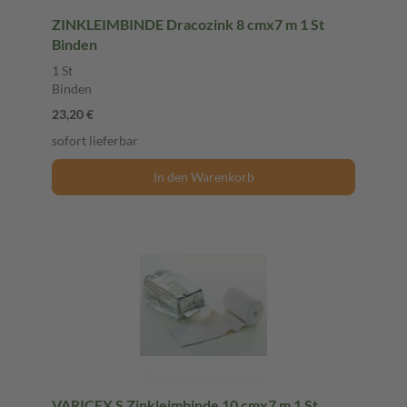
ZINKLEIMBINDE Dracozink 8 cmx7 m 1 St
Binden
1 St
Binden
23,20 €
sofort lieferbar
In den Warenkorb
VARICEX S Zinkleimbinde 10 cmx7 m 1 St