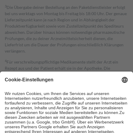
3
Die Übergabe deiner Bestellung an den Paketdienstleister erfolgt
bei uns werktags von Montag bis Freitag bis 18:00 Uhr. Der genaue
Lieferzeitpunkt kann je nach Region und in Abhängigkeit der
Produktverfügbarkeit sowie vom Zustellzeitpunkt des Spediteurs
abweichen. Darüber hinaus können notwendige pharmazeutische
Prüfungen, die zu deiner Arzneimittelsicherheit dienen, die
Lieferfrist um die Dauer der Prüfungen einschließlich Klärungen
verlängern.
4
Für verschreibungspflichtige Medikamente stellt der Arzt ein
Rezept aus und der Patient erhält sie in der Apotheke. Die
gesetzliche Krankenversicherung übernimmt in der Regel die
Kosten dafür, der Versicherte trägt einen Teil davon als Zuzahlung
mit.
Grundsätzlich leisten Mitglieder Zuzahlungen in Höhe von zehn
Prozent des Abgabepreises,
mindestens
jedoch
fünf Euro
und
höchstens zehn Euro.
Es sind jedoch nie mehr als die tatsächlichen
Kosten der Leistung zu entrichten.
Diese Regeln gelten grundsätzlich auch für Online-Apotheken.
Bei Heilmitteln und häuslicher Krankenpflege beträgt die
Zuzahlung zehn Prozent der Kosten sowie zehn Euro je