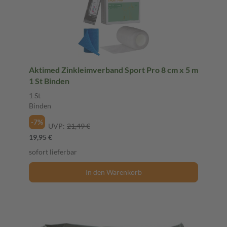
Aktimed Zinkleimverband Sport Pro 8 cm x 5 m
1 St Binden
1 St
Binden
-7%
UVP:
21,49 €
19,95 €
sofort lieferbar
In den Warenkorb