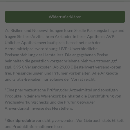
Widerruf erklären
Zu Risiken und Nebenwirkungen lesen Sie die Packungsbeilage und
fragen Sie Ihre Ärztin, Ihren Arzt oder in Ihrer Apotheke. AVP:
Üblicher Apothekenverkaufspreis berechnet nach der
Arzneimittelpreisverordnung. UVP: Unverbindliche
Preisempfehlung des Herstellers. Die angegebenen Preise
beinhalten die gesetzlich vorgeschriebene Mehrwertsteuer, ggf.
zzgl. 3,95 € Versandkosten. Ab 29,00 € Bestell­wert versand­kosten­
frei. Preisänderungen und Irrtümer vorbehalten. Alle Angebote
und Gratis-Beigaben nur solange der Vorrat reicht.
1
Eine pharmazeutische Prüfung der Arzneimittel und sonstigen
Produkte in deinem Warenkorb beinhaltet die Durchführung von
Wechselwirkungschecks und die Prüfung etwaiger
Anwendungshinweise des Herstellers.
2
Biozidprodukte
vorsichtig verwenden. Vor Gebrauch stets Etikett
und Produktinformationen lesen.