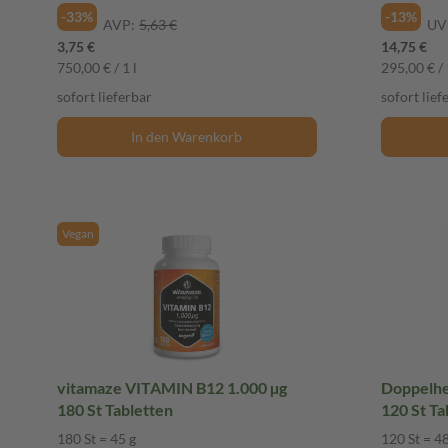
-33%
-13%
AVP:
5,63 €
UV
3,75 €
14,75 €
750,00 € / 1 l
295,00 € / 
sofort lieferbar
sofort lief
In den Warenkorb
Vegan
vitamaze VITAMIN B12 1.000 µg
Doppelhe
180 St Tabletten
120 St Ta
180 St = 45 g
120 St = 48