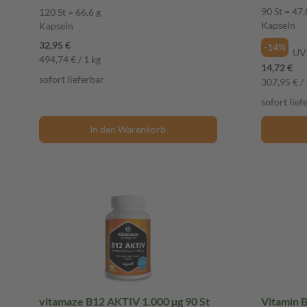
90 St = 47,
120 St = 66,6 g
Kapseln
Kapseln
32,95 €
-14%
UV
494,74 € / 1 kg
14,72 €
sofort lieferbar
307,95 € / 
sofort lief
In den Warenkorb
vitamaze B12 AKTIV 1.000 µg 90 St
Vitamin B