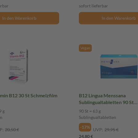
erbar
sofort lieferbar
In den Warenkorb
In den Warenkorb
Vegan
min B12 30 St Schmelzfilm
B12 Lingua Menssana
Sublingualtabletten 90 St
Sublingualtabletten
9 g
90 St = 63 g
lm
Sublingualtabletten
-17%
P:
20,50 €
UVP:
29,95 €
24,80 €