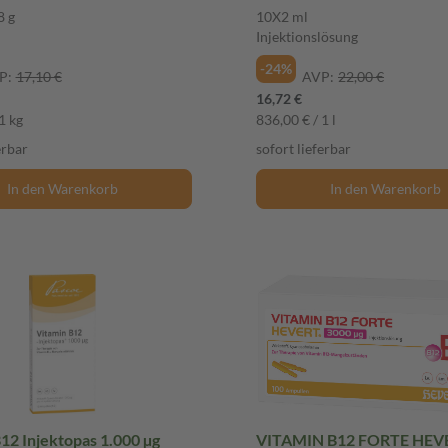
Injektionslösung
8 g
10X2 ml
Injektionslösung
-24%
P:
17,10 €
AVP:
22,00 €
16,72 €
1 kg
836,00 € / 1 l
erbar
sofort lieferbar
In den Warenkorb
In den Warenkorb
12 Injektopas 1.000 µg
VITAMIN B12 FORTE HEV