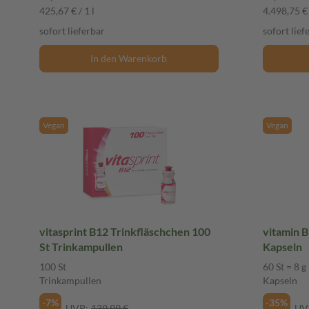
425,67 € / 1 l
4.498,75 € 
sofort lieferbar
sofort lief
In den Warenkorb
Vegan
Vegan
vitasprint B12 Trinkfläschchen 100
vitamin B
St Trinkampullen
Kapseln
100 St
60 St = 8 g
Trinkampullen
Kapseln
-7%
-35%
UVP:
139,99 €
UV