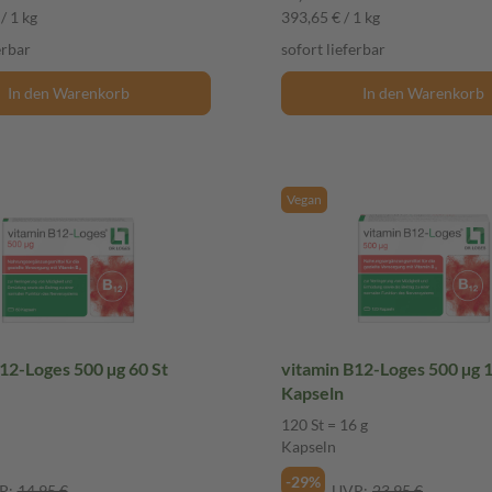
/ 1 kg
393,65 € / 1 kg
erbar
sofort lieferbar
In den Warenkorb
In den Warenkorb
Vegan
12-Loges 500 µg 60 St
vitamin B12-Loges 500 µg 
Kapseln
120 St = 16 g
Kapseln
-29%
P:
14,95 €
UVP:
23,95 €