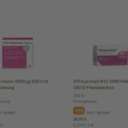
rmann 1000 µg 10X1 ml
VITA prompt B12 1000 Mi
slösung
100 St Filmtabletten
100 St
lösung
Filmtabletten
-19%
P:
8,93 €
AVP:
35,95 €
28,95 €
1 l
0,29 € / 1 St