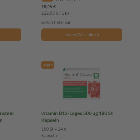
18,45 €
222,83 € / 1 kg
sofort lieferbar
In den Warenkorb
Vegan
nstein
vitamin B12-Loges 500 µg 180 St
n
Kapseln
180 St = 24 g
Kapseln