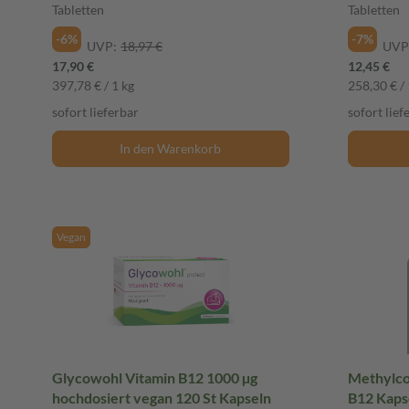
Tabletten
Tabletten
-6%
-7%
UVP:
18,97 €
UVP
17,90 €
12,45 €
397,78 € / 1 kg
258,30 € / 
sofort lieferbar
sofort lief
In den Warenkorb
Vegan
Glycowohl Vitamin B12 1000 µg
Methylco
hochdosiert vegan 120 St Kapseln
B12 Kapse