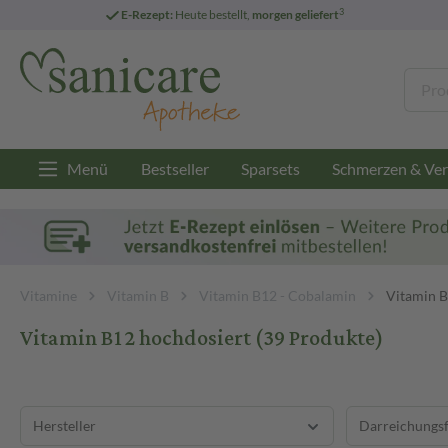
3
E-Rezept:
Heute bestellt,
morgen geliefert
Menü
Bestseller
Sparsets
Schmerzen & Ver
Vitamine
Vitamin B
Vitamin B12 - Cobalamin
Vitamin B
Vitamin B12 hochdosiert
(39 Produkte)
Hersteller
Darreichungs