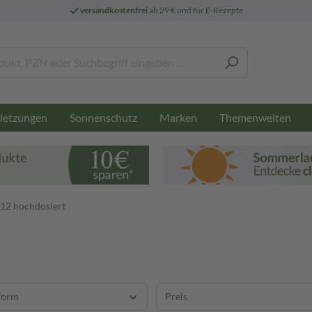
versandkostenfrei
ab 29 € und für E-Rezepte
letzungen
Sonnenschutz
Marken
Themenwelten
12 hochdosiert
form
Preis