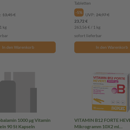
Tabletten
-5%
:
13,45 €
UVP:
24,97 €
23,72 €
1 kg
263,56 € / 1 kg
erbar
sofort lieferbar
In den Warenkorb
In den Warenkorb
balamin 1000 µg Vitamin
VITAMIN B12 FORTE HEV
ln 90 St Kapseln
Mikrogramm 10X2 ml