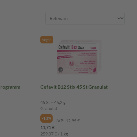
Vegan
krogramm
Cefavit B12 Stix 45 St Granulat
45 St = 45,2 g
Granulat
-10%
UVP:
12,95 €
11,71 €
259,07 € / 1 kg