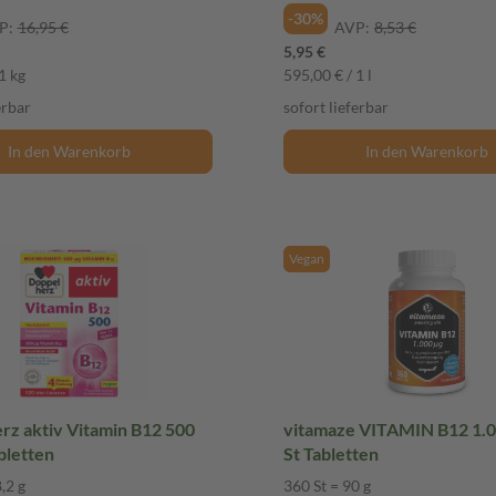
-30%
P:
16,95 €
AVP:
8,53 €
5,95 €
1 kg
595,00 € / 1 l
erbar
sofort lieferbar
In den Warenkorb
In den Warenkorb
Vegan
rz aktiv Vitamin B12 500
vitamaze VITAMIN B12 1.
bletten
St Tabletten
,2 g
360 St = 90 g