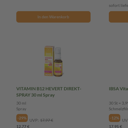
sofort lief
In den Warenkorb
VITAMIN B12 HEVERT DIREKT-
IBSA Vita
SPRAY 30 ml Spray
30 ml
30 St = 3,9
Spray
Schmelzfi
-29%
-12%
UVP:
17,97 €
UV
12,77 €
17,95 €