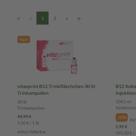
1
2
Vegan
vitasprint B12 Trinkfläschchen 30 St
B12 Anke
Trinkampullen
Injektion
10X1 ml
30 St
Injektions
Trinkampullen
44,99 €
-33%
AV
1,50 € / 1 St
5,95 €
sofort lieferbar
595,00 € / 