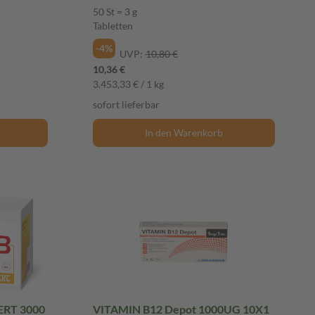
50 St = 3 g
Tabletten
-4%
UVP:
10,80 €
10,36 €
3.453,33 € / 1 kg
sofort lieferbar
In den Warenkorb
ERT 3000
VITAMIN B12 Depot 1000UG 10X1