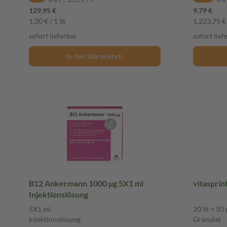
129,95 €
9,79 €
1,30 € / 1 St
1.223,75 € 
sofort lieferbar
sofort lief
In den Warenkorb
B12 Ankermann 1000 µg 5X1 ml
vitasprin
Injektionslösung
5X1 ml
20 St = 50 
Injektionslösung
Granulat