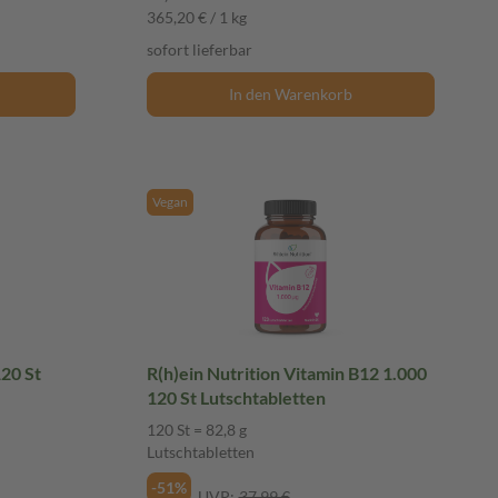
365,20 € / 1 kg
sofort lieferbar
In den Warenkorb
Vegan
120 St
R(h)ein Nutrition Vitamin B12 1.000
120 St Lutschtabletten
120 St = 82,8 g
Lutschtabletten
-51%
UVP:
37,99 €