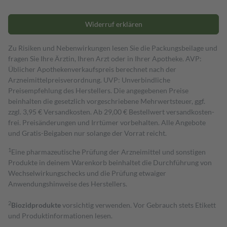
Widerruf erklären
Zu Risiken und Nebenwirkungen lesen Sie die Packungsbeilage und
fragen Sie Ihre Ärztin, Ihren Arzt oder in Ihrer Apotheke. AVP:
Üblicher Apothekenverkaufspreis berechnet nach der
Arzneimittelpreisverordnung. UVP: Unverbindliche
Preisempfehlung des Herstellers. Die angegebenen Preise
beinhalten die gesetzlich vorgeschriebene Mehrwertsteuer, ggf.
zzgl. 3,95 € Versandkosten. Ab 29,00 € Bestell­wert versand­kosten­
frei. Preisänderungen und Irrtümer vorbehalten. Alle Angebote
und Gratis-Beigaben nur solange der Vorrat reicht.
1
Eine pharmazeutische Prüfung der Arzneimittel und sonstigen
Produkte in deinem Warenkorb beinhaltet die Durchführung von
Wechselwirkungschecks und die Prüfung etwaiger
Anwendungshinweise des Herstellers.
2
Biozidprodukte
vorsichtig verwenden. Vor Gebrauch stets Etikett
und Produktinformationen lesen.