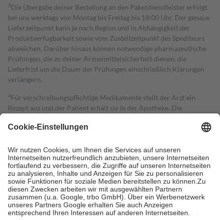
3
Die Übergabe deiner Bestellung an den Paketdienstleister erfolgt
bei uns werktags von Montag bis Freitag bis 18:00 Uhr. Der genaue
Lieferzeitpunkt kann je nach Region und in Abhängigkeit der
Produktverfügbarkeit sowie vom Zustellzeitpunkt des Spediteurs
abweichen. Darüber hinaus können notwendige pharmazeutische
Prüfungen, die zu deiner Arzneimittelsicherheit dienen, die
Lieferfrist um die Dauer der Prüfungen einschließlich Klärungen
verlängern.
4
Für verschreibungspflichtige Medikamente stellt der Arzt ein
Rezept aus und der Patient erhält sie in der Apotheke. Die
gesetzliche Krankenversicherung übernimmt in der Regel die
Kosten dafür, der Versicherte trägt einen Teil davon als Zuzahlung
mit.
Grundsätzlich leisten Mitglieder Zuzahlungen in Höhe von zehn
Prozent des Abgabepreises,
mindestens
jedoch
fünf Euro
und
höchstens zehn Euro.
Es sind jedoch nie mehr als die tatsächlichen
Kosten der Leistung zu entrichten.
Diese Regeln gelten grundsätzlich auch für Online-Apotheken.
Bei Heilmitteln und häuslicher Krankenpflege beträgt die
Zuzahlung zehn Prozent der Kosten sowie zehn Euro je