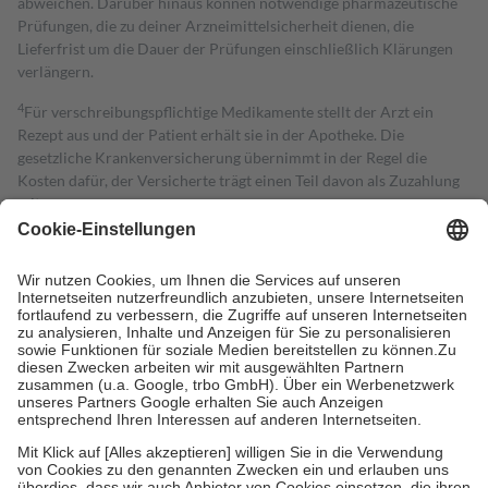
abweichen. Darüber hinaus können notwendige pharmazeutische
Prüfungen, die zu deiner Arzneimittelsicherheit dienen, die
Lieferfrist um die Dauer der Prüfungen einschließlich Klärungen
verlängern.
4
Für verschreibungspflichtige Medikamente stellt der Arzt ein
Rezept aus und der Patient erhält sie in der Apotheke. Die
gesetzliche Krankenversicherung übernimmt in der Regel die
Kosten dafür, der Versicherte trägt einen Teil davon als Zuzahlung
mit.
Grundsätzlich leisten Mitglieder Zuzahlungen in Höhe von zehn
Prozent des Abgabepreises,
mindestens
jedoch
fünf Euro
und
höchstens zehn Euro.
Es sind jedoch nie mehr als die tatsächlichen
Kosten der Leistung zu entrichten.
Diese Regeln gelten grundsätzlich auch für Online-Apotheken.
Bei Heilmitteln und häuslicher Krankenpflege beträgt die
Zuzahlung zehn Prozent der Kosten sowie zehn Euro je
Verordnung.
Um das Engagement der Versicherten für ihre eigene Gesundheit zu
stärken und die besondere Stellung der Familie zu unterstützen,
fallen
keine Zuzahlungen
an bei:
• Kindern und Jugendlichen bis zum vollendeten 18. Lebensjahr