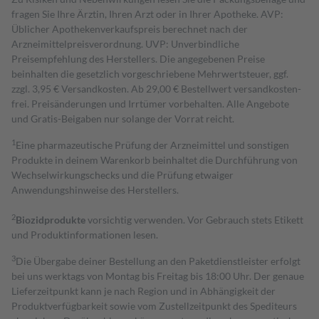
fragen Sie Ihre Ärztin, Ihren Arzt oder in Ihrer Apotheke. AVP:
Üblicher Apothekenverkaufspreis berechnet nach der
Arzneimittelpreisverordnung. UVP: Unverbindliche
Preisempfehlung des Herstellers. Die angegebenen Preise
beinhalten die gesetzlich vorgeschriebene Mehrwertsteuer, ggf.
zzgl. 3,95 € Versandkosten. Ab 29,00 € Bestell­wert versand­kosten­
frei. Preisänderungen und Irrtümer vorbehalten. Alle Angebote
und Gratis-Beigaben nur solange der Vorrat reicht.
1
Eine pharmazeutische Prüfung der Arzneimittel und sonstigen
Produkte in deinem Warenkorb beinhaltet die Durchführung von
Wechselwirkungschecks und die Prüfung etwaiger
Anwendungshinweise des Herstellers.
2
Biozidprodukte
vorsichtig verwenden. Vor Gebrauch stets Etikett
und Produktinformationen lesen.
3
Die Übergabe deiner Bestellung an den Paketdienstleister erfolgt
bei uns werktags von Montag bis Freitag bis 18:00 Uhr. Der genaue
Lieferzeitpunkt kann je nach Region und in Abhängigkeit der
Produktverfügbarkeit sowie vom Zustellzeitpunkt des Spediteurs