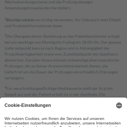
Wechselwirkungschecks und die Prüfung etwaiger
Anwendungshinweise des Herstellers.
2
Biozidprodukte
vorsichtig verwenden. Vor Gebrauch stets Etikett
und Produktinformationen lesen.
3
Die Übergabe deiner Bestellung an den Paketdienstleister erfolgt
bei uns werktags von Montag bis Freitag bis 18:00 Uhr. Der genaue
Lieferzeitpunkt kann je nach Region und in Abhängigkeit der
Produktverfügbarkeit sowie vom Zustellzeitpunkt des Spediteurs
abweichen. Darüber hinaus können notwendige pharmazeutische
Prüfungen, die zu deiner Arzneimittelsicherheit dienen, die
Lieferfrist um die Dauer der Prüfungen einschließlich Klärungen
verlängern.
4
Für verschreibungspflichtige Medikamente stellt der Arzt ein
Rezept aus und der Patient erhält sie in der Apotheke. Die
gesetzliche Krankenversicherung übernimmt in der Regel die
Kosten dafür, der Versicherte trägt einen Teil davon als Zuzahlung
mit.
Grundsätzlich leisten Mitglieder Zuzahlungen in Höhe von zehn
Prozent des Abgabepreises,
mindestens
jedoch
fünf Euro
und