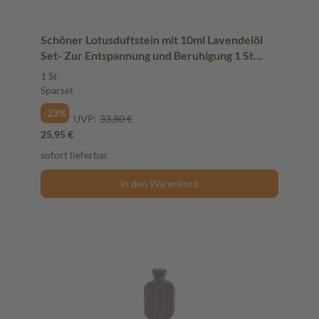
Schöner Lotusduftstein mit 10ml Lavendelöl
Set- Zur Entspannung und Beruhigung 1 St
Sparset
1 St
Sparset
-23%
UVP:
33,80 €
25,95 €
sofort lieferbar
In den Warenkorb