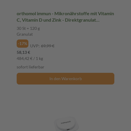
orthomol immun - Mikronährstoffe mit Vitamin
C, Vitamin D und Zink - Direktgranulat
Menthol-Himbeere
30 St = 120 g
Granulat
-17%
UVP:
69,99 €
58,13 €
484,42 € / 1 kg
sofort lieferbar
In den Warenkorb