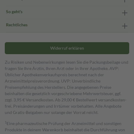
So geht's
Rechtliches
Widerruf erklären
Zu Risiken und Nebenwirkungen lesen Sie die Packungsbeilage und
fragen Sie Ihre Ärztin, Ihren Arzt oder in Ihrer Apotheke. AVP:
Üblicher Apothekenverkaufspreis berechnet nach der
Arzneimittelpreisverordnung. UVP: Unverbindliche
Preisempfehlung des Herstellers. Die angegebenen Preise
beinhalten die gesetzlich vorgeschriebene Mehrwertsteuer, ggf.
zzgl. 3,95 € Versandkosten. Ab 29,00 € Bestell­wert versand­kosten­
frei. Preisänderungen und Irrtümer vorbehalten. Alle Angebote
und Gratis-Beigaben nur solange der Vorrat reicht.
1
Eine pharmazeutische Prüfung der Arzneimittel und sonstigen
Produkte in deinem Warenkorb beinhaltet die Durchführung von