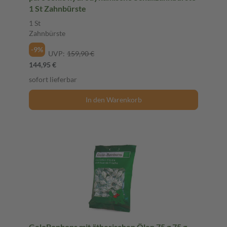
1 St Zahnbürste
1 St
Zahnbürste
-9%
UVP:
159,90 €
144,95 €
sofort lieferbar
In den Warenkorb
GeloBonbons mit ätherischen Ölen 75 g 75 g