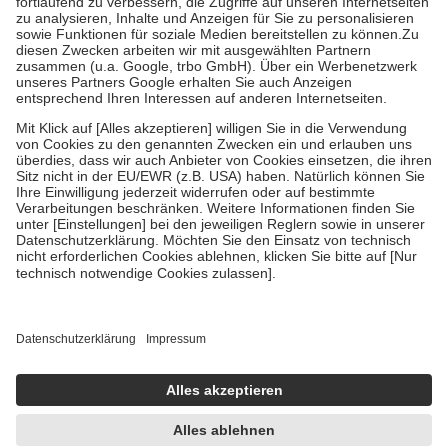
höchstens zehn Euro.
Es sind jedoch nie mehr als die tatsächlichen
Kosten der Leistung zu entrichten.
Diese Regeln gelten grundsätzlich auch für Online-Apotheken.
Bei Heilmitteln und häuslicher Krankenpflege beträgt die
Zuzahlung zehn Prozent der Kosten sowie zehn Euro je
Verordnung.
Um das Engagement der Versicherten für ihre eigene Gesundheit zu
stärken und die besondere Stellung der Familie zu unterstützen,
fallen
keine Zuzahlungen
an bei:
• Kindern und Jugendlichen bis zum vollendeten 18. Lebensjahr
mit Ausnahme der Fahrkosten
• Untersuchungen zur Vorsorge und Früherkennung, die von der
GKV getragen werden
• empfohlenen Schutzimpfungen
• Harn- und Blutteststreifen
Wir nutzen Trusted Shops als unabhängigen Dienstleister für die
Einholung von Bewertungen. Trusted Shops hat Maßnahmen
getroffen, um sicherzustellen, dass es sich um echte Bewertungen
handelt. Mehr Informationen findest du hier:
https://help.etrusted.com/hc/de/articles/4419944605341