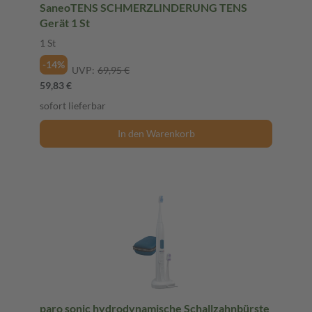
SaneoTENS SCHMERZLINDERUNG TENS
Gerät 1 St
1 St
-14%
UVP:
69,95 €
59,83 €
sofort lieferbar
In den Warenkorb
paro sonic hydrodynamische Schallzahnbürste