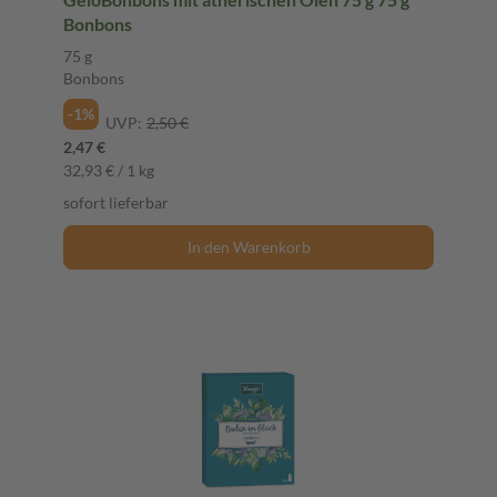
Bonbons
75 g
Bonbons
-1%
UVP:
2,50 €
2,47 €
32,93 € / 1 kg
sofort lieferbar
In den Warenkorb