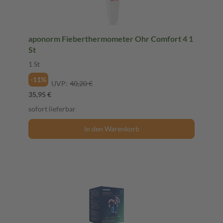
aponorm Fieberthermometer Ohr Comfort 4 1
St
1 St
-11%
UVP:
40,20 €
35,95 €
sofort lieferbar
In den Warenkorb