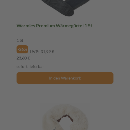
Warmies Premium Wärmegürtel 1 St
1 St
-26%
UVP:
31,99 €
23,60 €
sofort lieferbar
In den Warenkorb