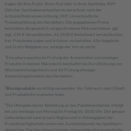
fragen Sie Ihre Ärztin, Ihren Arzt oder in Ihrer Apotheke. AVP:
Üblicher Apothekenverkaufspreis berechnet nach der
Arzneimittelpreisverordnung. UVP: Unverbindliche
Preisempfehlung des Herstellers. Die angegebenen Preise
beinhalten die gesetzlich vorgeschriebene Mehrwertsteuer, ggf.
zzgl. 3,95 € Versandkosten. Ab 29,00 € Bestell­wert versand­kosten­
frei. Preisänderungen und Irrtümer vorbehalten. Alle Angebote
und Gratis-Beigaben nur solange der Vorrat reicht.
1
Eine pharmazeutische Prüfung der Arzneimittel und sonstigen
Produkte in deinem Warenkorb beinhaltet die Durchführung von
Wechselwirkungschecks und die Prüfung etwaiger
Anwendungshinweise des Herstellers.
2
Biozidprodukte
vorsichtig verwenden. Vor Gebrauch stets Etikett
und Produktinformationen lesen.
3
Die Übergabe deiner Bestellung an den Paketdienstleister erfolgt
bei uns werktags von Montag bis Freitag bis 18:00 Uhr. Der genaue
Lieferzeitpunkt kann je nach Region und in Abhängigkeit der
Produktverfügbarkeit sowie vom Zustellzeitpunkt des Spediteurs
abweichen. Darüber hinaus können notwendige pharmazeutische