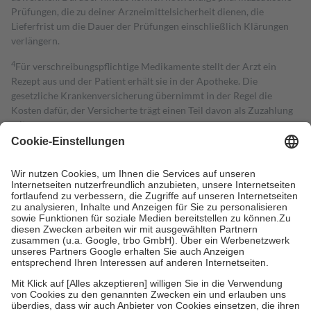
Prüfungen, die zu deiner Arzneimittelsicherheit dienen, die
Lieferfrist um die Dauer der Prüfungen einschließlich Klärungen
verlängern.
4
Für verschreibungspflichtige Medikamente stellt der Arzt ein
Rezept aus und der Patient erhält sie in der Apotheke. Die
gesetzliche Krankenversicherung übernimmt in der Regel die
Kosten dafür, der Versicherte trägt einen Teil davon als Zuzahlung
mit.
Grundsätzlich leisten Mitglieder Zuzahlungen in Höhe von zehn
Prozent des Abgabepreises,
mindestens
jedoch
fünf Euro
und
höchstens zehn Euro.
Es sind jedoch nie mehr als die tatsächlichen
Kosten der Leistung zu entrichten.
Diese Regeln gelten grundsätzlich auch für Online-Apotheken.
Bei Heilmitteln und häuslicher Krankenpflege beträgt die
Zuzahlung zehn Prozent der Kosten sowie zehn Euro je
Verordnung.
Um das Engagement der Versicherten für ihre eigene Gesundheit zu
stärken und die besondere Stellung der Familie zu unterstützen,
fallen
keine Zuzahlungen
an bei:
• Kindern und Jugendlichen bis zum vollendeten 18. Lebensjahr