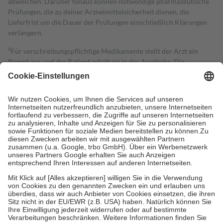
abweichen. Darüber hinaus können notwendige pharmazeutische
Prüfungen, die zu deiner Arzneimittelsicherheit dienen, die
Lieferfrist um die Dauer der Prüfungen einschließlich Klärungen
verlängern.
4
Für verschreibungspflichtige Medikamente stellt der Arzt ein
Rezept aus und der Patient erhält sie in der Apotheke. Die
gesetzliche Krankenversicherung übernimmt in der Regel die
Kosten dafür, der Versicherte trägt einen Teil davon als Zuzahlung
mit.
Grundsätzlich leisten Mitglieder Zuzahlungen in Höhe von zehn
Prozent des Abgabepreises,
mindestens
jedoch
fünf Euro
und
höchstens zehn Euro.
Es sind jedoch nie mehr als die tatsächlichen
Kosten der Leistung zu entrichten.
Diese Regeln gelten grundsätzlich auch für Online-Apotheken.
Bei Heilmitteln und häuslicher Krankenpflege beträgt die
Zuzahlung zehn Prozent der Kosten sowie zehn Euro je
Verordnung.
Um das Engagement der Versicherten für ihre eigene Gesundheit zu
stärken und die besondere Stellung der Familie zu unterstützen,
fallen
keine Zuzahlungen
an bei:
• Kindern und Jugendlichen bis zum vollendeten 18. Lebensjahr