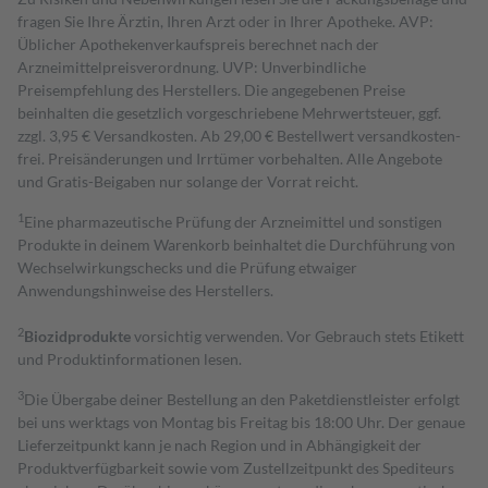
fragen Sie Ihre Ärztin, Ihren Arzt oder in Ihrer Apotheke. AVP:
Üblicher Apothekenverkaufspreis berechnet nach der
Arzneimittelpreisverordnung. UVP: Unverbindliche
Preisempfehlung des Herstellers. Die angegebenen Preise
beinhalten die gesetzlich vorgeschriebene Mehrwertsteuer, ggf.
zzgl. 3,95 € Versandkosten. Ab 29,00 € Bestell­wert versand­kosten­
frei. Preisänderungen und Irrtümer vorbehalten. Alle Angebote
und Gratis-Beigaben nur solange der Vorrat reicht.
1
Eine pharmazeutische Prüfung der Arzneimittel und sonstigen
Produkte in deinem Warenkorb beinhaltet die Durchführung von
Wechselwirkungschecks und die Prüfung etwaiger
Anwendungshinweise des Herstellers.
2
Biozidprodukte
vorsichtig verwenden. Vor Gebrauch stets Etikett
und Produktinformationen lesen.
3
Die Übergabe deiner Bestellung an den Paketdienstleister erfolgt
bei uns werktags von Montag bis Freitag bis 18:00 Uhr. Der genaue
Lieferzeitpunkt kann je nach Region und in Abhängigkeit der
Produktverfügbarkeit sowie vom Zustellzeitpunkt des Spediteurs