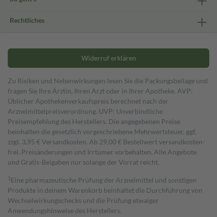
Rechtliches
Widerruf erklären
Zu Risiken und Nebenwirkungen lesen Sie die Packungsbeilage und
fragen Sie Ihre Ärztin, Ihren Arzt oder in Ihrer Apotheke. AVP:
Üblicher Apothekenverkaufspreis berechnet nach der
Arzneimittelpreisverordnung. UVP: Unverbindliche
Preisempfehlung des Herstellers. Die angegebenen Preise
beinhalten die gesetzlich vorgeschriebene Mehrwertsteuer, ggf.
zzgl. 3,95 € Versandkosten. Ab 29,00 € Bestell­wert versand­kosten­
frei. Preisänderungen und Irrtümer vorbehalten. Alle Angebote
und Gratis-Beigaben nur solange der Vorrat reicht.
1
Eine pharmazeutische Prüfung der Arzneimittel und sonstigen
Produkte in deinem Warenkorb beinhaltet die Durchführung von
Wechselwirkungschecks und die Prüfung etwaiger
Anwendungshinweise des Herstellers.