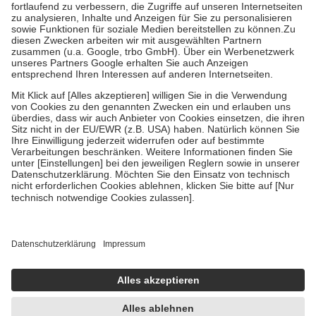
Diese Regeln gelten grundsätzlich auch für Online-Apotheken.
Bei Heilmitteln und häuslicher Krankenpflege beträgt die
Zuzahlung zehn Prozent der Kosten sowie zehn Euro je
Verordnung.
Um das Engagement der Versicherten für ihre eigene Gesundheit zu
stärken und die besondere Stellung der Familie zu unterstützen,
fallen
keine Zuzahlungen
an bei:
• Kindern und Jugendlichen bis zum vollendeten 18. Lebensjahr
mit Ausnahme der Fahrkosten
• Untersuchungen zur Vorsorge und Früherkennung, die von der
GKV getragen werden
• empfohlenen Schutzimpfungen
• Harn- und Blutteststreifen
Wir nutzen Trusted Shops als unabhängigen Dienstleister für die
Einholung von Bewertungen. Trusted Shops hat Maßnahmen
getroffen, um sicherzustellen, dass es sich um echte Bewertungen
handelt. Mehr Informationen findest du hier:
https://help.etrusted.com/hc/de/articles/4419944605341
Einige Bilder und Inhalte wurden unter Zuhilfenahme künstlicher
Intelligenz erstellt.