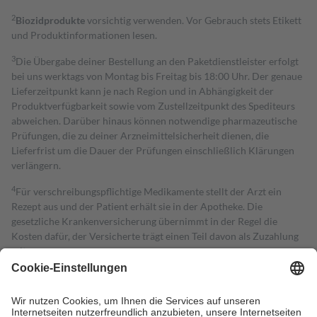
2
Biozidprodukte
vorsichtig verwenden. Vor Gebrauch stets Etikett
und Produktinformationen lesen.
3
Die Übergabe deiner Bestellung an den Paketdienstleister erfolgt
bei uns werktags von Montag bis Freitag bis 18:00 Uhr. Der genaue
Lieferzeitpunkt kann je nach Region und in Abhängigkeit der
Produktverfügbarkeit sowie vom Zustellzeitpunkt des Spediteurs
abweichen. Darüber hinaus können notwendige pharmazeutische
Prüfungen, die zu deiner Arzneimittelsicherheit dienen, die
Lieferfrist um die Dauer der Prüfungen einschließlich Klärungen
verlängern.
4
Für verschreibungspflichtige Medikamente stellt der Arzt ein
Rezept aus und der Patient erhält sie in der Apotheke. Die
gesetzliche Krankenversicherung übernimmt in der Regel die
Kosten dafür, der Versicherte trägt einen Teil davon als Zuzahlung
mit.
Grundsätzlich leisten Mitglieder Zuzahlungen in Höhe von zehn
Prozent des Abgabepreises,
mindestens
jedoch
fünf Euro
und
höchstens zehn Euro.
Es sind jedoch nie mehr als die tatsächlichen
Kosten der Leistung zu entrichten.