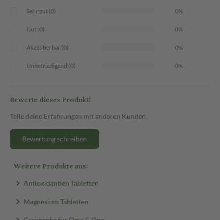
Sehr gut (0)
0%
Gut (0)
0%
Akzeptierbar (0)
0%
Unbefriedigend (0)
0%
Bewerte dieses Produkt!
Teile deine Erfahrungen mit anderen Kunden.
Bewertung schreiben
Weitere Produkte aus:
Antioxidantien Tabletten
Magnesium Tabletten
Geschenke für Oma & Opa