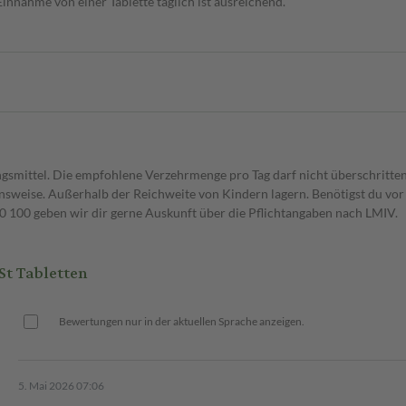
Einnahme von einer Tablette täglich ist ausreichend.
gsmittel. Die empfohlene Verzehrmenge pro Tag darf nicht überschritten
weise. Außerhalb der Reichweite von Kindern lagern. Benötigst du vor 
00 geben wir dir gerne Auskunft über die Pflichtangaben nach LMIV.
t Tabletten
Bewertungen nur in der aktuellen Sprache anzeigen.
5. Mai 2026 07:06