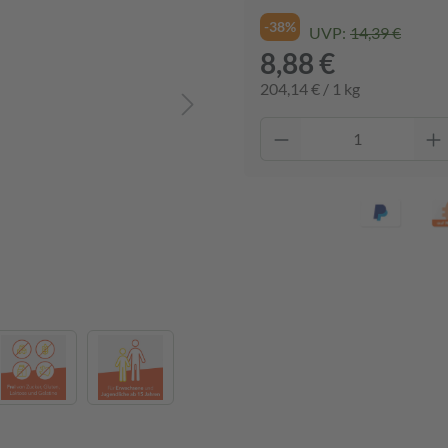
-38%
UVP:
14,39 €
8,88 €
204,14 € / 1 kg