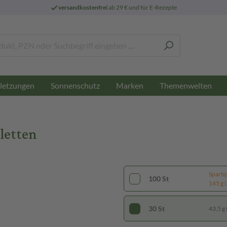
versandkostenfrei
ab 29 € und für E-Rezepte
letzungen
Sonnenschutz
Marken
Themenwelten
letten
Sparti
100 St
145 g (
30 St
43,5 g 