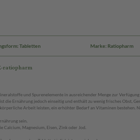
gsform: Tabletten
Marke: Ratiopharm
X-ratiopharm
ineralstoffe und Spurenelemente in ausreichender Menge zur Verfügung 
 die Ernährung jedoch einseitig und enthält zu wenig frisches Obst, Ge
 körperliche Arbeit leisten, ein erhöhter Bedarf an Vitaminen bestehen
rnährung sein.
ie Calcium, Magnesium, Eisen, Zink oder Jod.