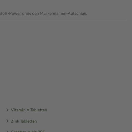
kstoff-Power ohne den Markennamen-Aufschlag.
Vitamin A Tabletten
Zink Tabletten
Geschenke bis 20€