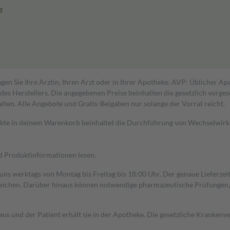
g
gen Sie Ihre Ärztin, Ihren Arzt oder in Ihrer Apotheke. AVP: Üblicher A
s Herstellers. Die angegebenen Preise beinhalten die gesetzlich vorgesc
alten. Alle Angebote und Gratis-Beigaben nur solange der Vorrat reicht.
dukte in deinem Warenkorb beinhaltet die Durchführung von Wechselwir
nd Produktinformationen lesen.
 uns werktags von Montag bis Freitag bis 18:00 Uhr. Der genaue Lieferze
ichen. Darüber hinaus können notwendige pharmazeutische Prüfungen, die
aus und der Patient erhält sie in der Apotheke. Die gesetzliche Krankenv