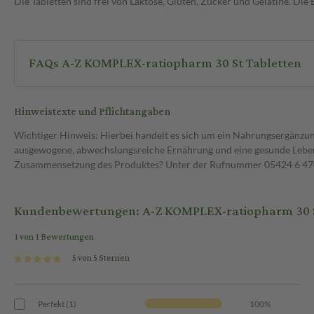
Die Tabletten sind frei von Laktose, Gluten, Zucker und Gelatine. Die 
FAQs A-Z KOMPLEX-ratiopharm 30 St Tabletten
Hinweistexte und Pflichtangaben
Wichtiger Hinweis: Hierbei handelt es sich um ein Nahrungsergänzun
ausgewogene, abwechslungsreiche Ernährung und eine gesunde Lebens
Zusammensetzung des Produktes? Unter der Rufnummer 05424 6 470 1
Kundenbewertungen: A-Z KOMPLEX-ratiopharm 30 S
1 von 1 Bewertungen
5 von 5 Sternen
Perfekt (1)
100%