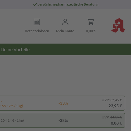
persönliche
pharmazeutische Beratung
Rezept einlösen
Mein Konto
0,00 €
Deine Vorteile
UVP:
35,49 €
pp
-33%
23,95 €
165,17 € / 1 kg)
UVP:
14,39 €
-38%
(204,14 € / 1 kg)
8,88 €