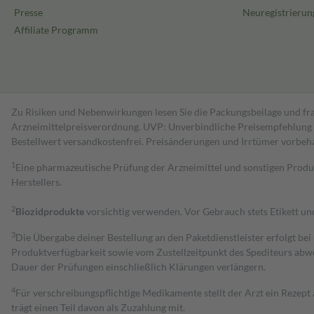
Presse
Neuregistrierun
Affiliate Programm
Zu Risiken und Nebenwirkungen lesen Sie die Packungsbeilage und fra
Arzneimittelpreisverordnung. UVP: Unverbindliche Preisempfehlung de
Bestell­wert versand­kosten­frei. Preisänderungen und Irrtümer vorbeh
1
Eine pharmazeutische Prüfung der Arzneimittel und sonstigen Pro
Herstellers.
2
Biozidprodukte
vorsichtig verwenden. Vor Gebrauch stets Etikett u
3
Die Übergabe deiner Bestellung an den Paketdienstleister erfolgt bei
Produktverfügbarkeit sowie vom Zustellzeitpunkt des Spediteurs abwe
Dauer der Prüfungen einschließlich Klärungen verlängern.
4
Für verschreibungspflichtige Medikamente stellt der Arzt ein Rezept 
trägt einen Teil davon als Zuzahlung mit.