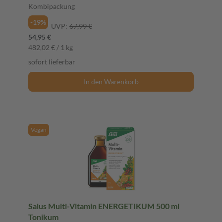
Kombipackung
-19%
UVP:
67,99 €
54,95 €
482,02 € / 1 kg
sofort lieferbar
In den Warenkorb
Vegan
Salus Multi-Vitamin ENERGETIKUM 500 ml
Tonikum