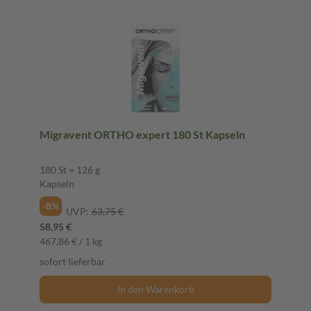
Migravent ORTHO expert 180 St Kapseln
180 St = 126 g
Kapseln
-8%
UVP:
63,75 €
58,95 €
467,86 € / 1 kg
sofort lieferbar
In den Warenkorb