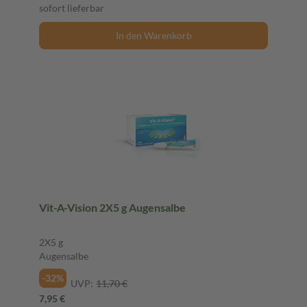
sofort lieferbar
In den Warenkorb
Vit-A-Vision 2X5 g Augensalbe
2X5 g
Augensalbe
-32%
UVP:
11,70 €
7,95 €