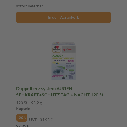
sofort lieferbar
In den Warenkorb
Doppelherz system AUGEN
SEHKRAFT+SCHUTZ TAG + NACHT 120 St
Kapseln
120 St = 95,2 g
Kapseln
-20%
UVP:
34,95 €
27,95 €