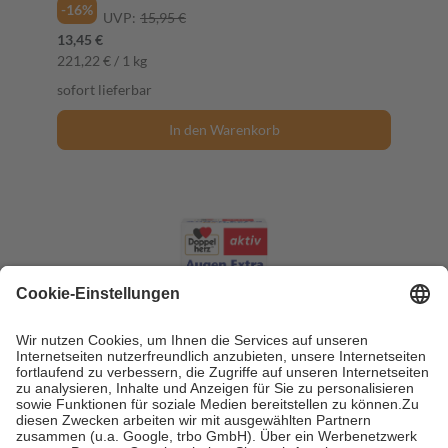
-16%
UVP:
15,95 €
13,45 €
221,22 € / 1 kg
sofort lieferbar
In den Warenkorb
Doppelherz aktiv Augen Extra Tag und Nacht
90 St Kapseln
90 St = 60,3 g