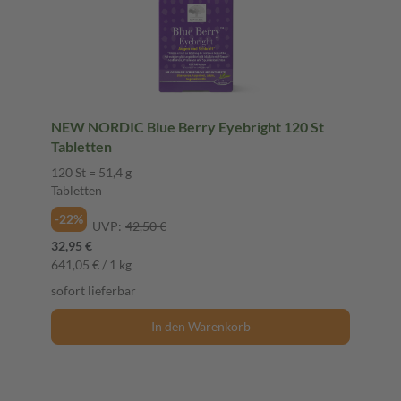
NEW NORDIC Blue Berry Eyebright 120 St
Tabletten
120 St = 51,4 g
Tabletten
-22%
UVP:
42,50 €
32,95 €
641,05 € / 1 kg
sofort lieferbar
In den Warenkorb