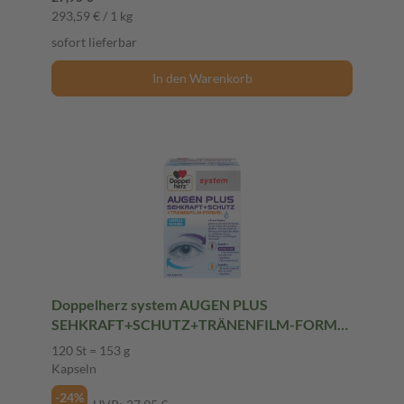
293,59 € / 1 kg
sofort lieferbar
In den Warenkorb
Doppelherz system AUGEN PLUS
SEHKRAFT+SCHUTZ+TRÄNENFILM-FORMEL
120 St Kapseln
120 St = 153 g
Kapseln
-24%