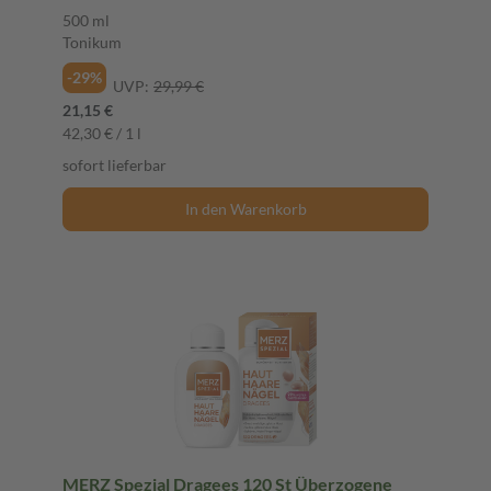
500 ml
Tonikum
-29%
UVP:
29,99 €
21,15 €
42,30 € / 1 l
sofort lieferbar
In den Warenkorb
MERZ Spezial Dragees 120 St Überzogene