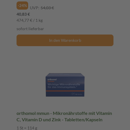
-24%
UVP:
54,03 €
40,83 €
474,77 € / 1 kg
sofort lieferbar
In den Warenkorb
orthomol mmun - Mikronährstoffe mit Vitamin
C, Vitamin D und Zink - Tabletten/Kapseln
1 St = 114 g