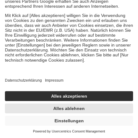
Kapseln
-14%
UVP:
14,95 €
12,85 €
213,10 € / 1 kg
sofort lieferbar
In den Warenkorb
PHARMAVITAL A-Z Vitamine+Lutein+Q10 60
St Tabletten