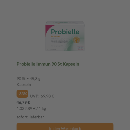
Probielle Immun 90 St Kapseln
90 St = 45,3 g
Kapseln
-33%
UVP:
69,98 €
46,79 €
1.032,89 € / 1 kg
sofort lieferbar
In den Warenkorb