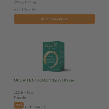
795,00 € / 1 kg
sofort lieferbar
In den Warenkorb
OCUVITE CITICOLIN 120 St Kapseln
120 St = 92 g
Kapseln
-33%
UVP:
104,90 €