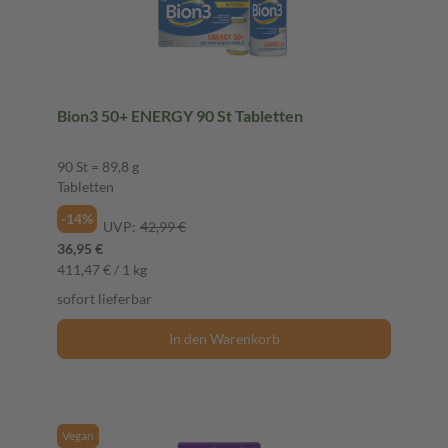
Bion3 50+ ENERGY 90 St Tabletten
90 St = 89,8 g
Tabletten
-14%
UVP:
42,99 €
36,95 €
411,47 € / 1 kg
sofort lieferbar
In den Warenkorb
Vegan