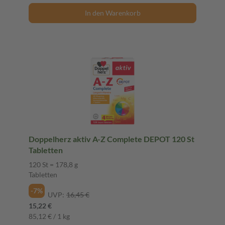
In den Warenkorb
Doppelherz aktiv A-Z Complete DEPOT 120 St
Tabletten
120 St = 178,8 g
Tabletten
-7%
UVP:
16,45 €
15,22 €
85,12 € / 1 kg