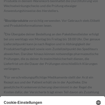
Produkte in deinem Warenkorb beinhaltet die Durchführung von
Wechselwirkungschecks und die Prüfung etwaiger
Anwendungshinweise des Herstellers.
2
Biozidprodukte
vorsichtig verwenden. Vor Gebrauch stets Etikett
und Produktinformationen lesen.
3
Die Übergabe deiner Bestellung an den Paketdienstleister erfolgt
bei uns werktags von Montag bis Freitag bis 18:00 Uhr. Der genaue
Lieferzeitpunkt kann je nach Region und in Abhängigkeit der
Produktverfügbarkeit sowie vom Zustellzeitpunkt des Spediteurs
abweichen. Darüber hinaus können notwendige pharmazeutische
Prüfungen, die zu deiner Arzneimittelsicherheit dienen, die
Lieferfrist um die Dauer der Prüfungen einschließlich Klärungen
verlängern.
4
Für verschreibungspflichtige Medikamente stellt der Arzt ein
Rezept aus und der Patient erhält sie in der Apotheke. Die
gesetzliche Krankenversicherung übernimmt in der Regel die
Kosten dafür, der Versicherte trägt einen Teil davon als Zuzahlung
mit.
Grundsätzlich leisten Mitglieder Zuzahlungen in Höhe von zehn