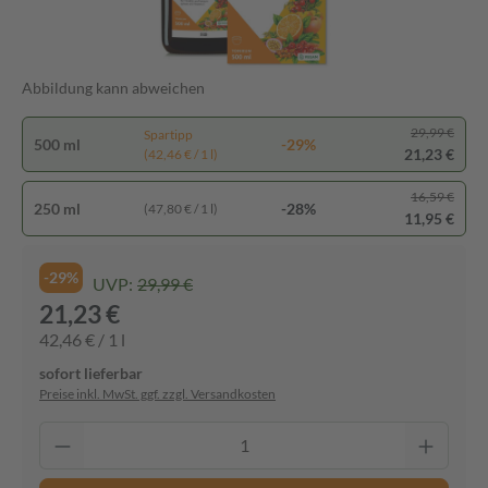
Abbildung kann abweichen
29,99 €
Spartipp
500 ml
-29%
21,23 €
(42,46 € / 1 l)
16,59 €
250 ml
-28%
(47,80 € / 1 l)
11,95 €
-29%
UVP:
29,99 €
21,23 €
42,46 € / 1 l
sofort lieferbar
Preise inkl. MwSt. ggf. zzgl. Versandkosten