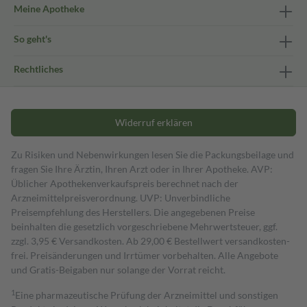
Meine Apotheke
So geht's
Rechtliches
Widerruf erklären
Zu Risiken und Nebenwirkungen lesen Sie die Packungsbeilage und
fragen Sie Ihre Ärztin, Ihren Arzt oder in Ihrer Apotheke. AVP:
Üblicher Apothekenverkaufspreis berechnet nach der
Arzneimittelpreisverordnung. UVP: Unverbindliche
Preisempfehlung des Herstellers. Die angegebenen Preise
beinhalten die gesetzlich vorgeschriebene Mehrwertsteuer, ggf.
zzgl. 3,95 € Versandkosten. Ab 29,00 € Bestell­wert versand­kosten­
frei. Preisänderungen und Irrtümer vorbehalten. Alle Angebote
und Gratis-Beigaben nur solange der Vorrat reicht.
1
Eine pharmazeutische Prüfung der Arzneimittel und sonstigen