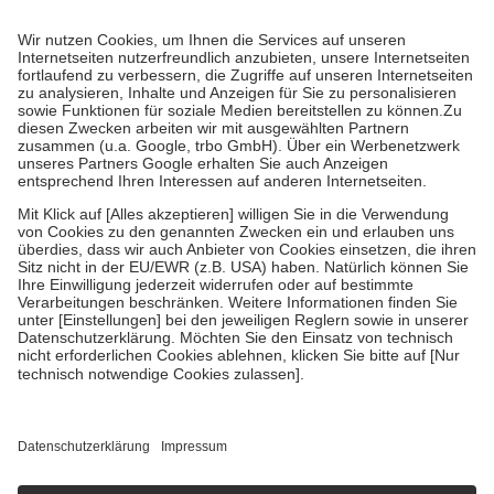
Prozent des Abgabepreises,
mindestens
jedoch
fünf Euro
und
höchstens zehn Euro.
Es sind jedoch nie mehr als die tatsächlichen
Kosten der Leistung zu entrichten.
Diese Regeln gelten grundsätzlich auch für Online-Apotheken.
Bei Heilmitteln und häuslicher Krankenpflege beträgt die
Zuzahlung zehn Prozent der Kosten sowie zehn Euro je
Verordnung.
Um das Engagement der Versicherten für ihre eigene Gesundheit zu
stärken und die besondere Stellung der Familie zu unterstützen,
fallen
keine Zuzahlungen
an bei:
• Kindern und Jugendlichen bis zum vollendeten 18. Lebensjahr
mit Ausnahme der Fahrkosten
• Untersuchungen zur Vorsorge und Früherkennung, die von der
GKV getragen werden
• empfohlenen Schutzimpfungen
• Harn- und Blutteststreifen
Wir nutzen Trusted Shops als unabhängigen Dienstleister für die
Einholung von Bewertungen. Trusted Shops hat Maßnahmen
getroffen, um sicherzustellen, dass es sich um echte Bewertungen
handelt. Mehr Informationen findest du hier:
https://help.etrusted.com/hc/de/articles/4419944605341