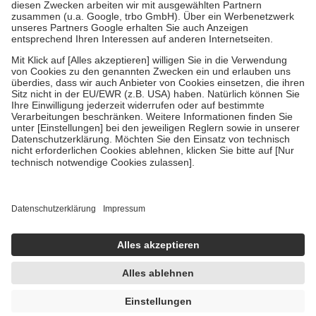
Diese Regeln gelten grundsätzlich auch für Online-Apotheken.
Bei Heilmitteln und häuslicher Krankenpflege beträgt die
Zuzahlung zehn Prozent der Kosten sowie zehn Euro je
Verordnung.
Um das Engagement der Versicherten für ihre eigene Gesundheit zu
stärken und die besondere Stellung der Familie zu unterstützen,
fallen
keine Zuzahlungen
an bei:
• Kindern und Jugendlichen bis zum vollendeten 18. Lebensjahr
mit Ausnahme der Fahrkosten
• Untersuchungen zur Vorsorge und Früherkennung, die von der
GKV getragen werden
• empfohlenen Schutzimpfungen
• Harn- und Blutteststreifen
Wir nutzen Trusted Shops als unabhängigen Dienstleister für die
Einholung von Bewertungen. Trusted Shops hat Maßnahmen
getroffen, um sicherzustellen, dass es sich um echte Bewertungen
handelt. Mehr Informationen findest du hier:
https://help.etrusted.com/hc/de/articles/4419944605341
Einige Bilder und Inhalte wurden unter Zuhilfenahme künstlicher
Intelligenz erstellt.