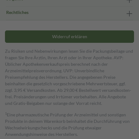
Rechtliches
Widerruf erklären
Zu Risiken und Nebenwirkungen lesen Sie die Packungsbeilage und
fragen Sie Ihre Ärztin, Ihren Arzt oder in Ihrer Apotheke. AVP:
Üblicher Apothekenverkaufspreis berechnet nach der
Arzneimittelpreisverordnung. UVP: Unverbindliche
Preisempfehlung des Herstellers. Die angegebenen Preise
beinhalten die gesetzlich vorgeschriebene Mehrwertsteuer, ggf.
zzgl. 3,95 € Versandkosten. Ab 29,00 € Bestell­wert versand­kosten­
frei. Preisänderungen und Irrtümer vorbehalten. Alle Angebote
und Gratis-Beigaben nur solange der Vorrat reicht.
1
Eine pharmazeutische Prüfung der Arzneimittel und sonstigen
Produkte in deinem Warenkorb beinhaltet die Durchführung von
Wechselwirkungschecks und die Prüfung etwaiger
Anwendungshinweise des Herstellers.