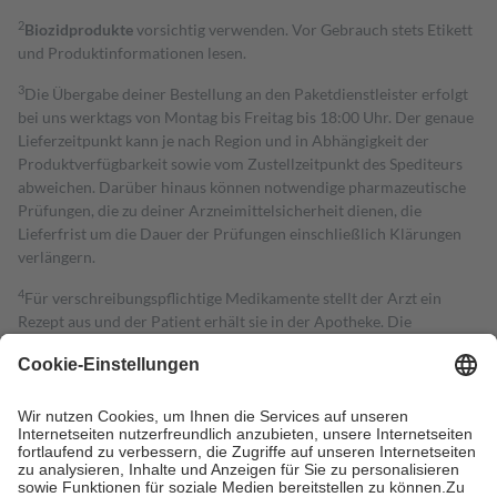
2
Biozidprodukte
vorsichtig verwenden. Vor Gebrauch stets Etikett
und Produktinformationen lesen.
3
Die Übergabe deiner Bestellung an den Paketdienstleister erfolgt
bei uns werktags von Montag bis Freitag bis 18:00 Uhr. Der genaue
Lieferzeitpunkt kann je nach Region und in Abhängigkeit der
Produktverfügbarkeit sowie vom Zustellzeitpunkt des Spediteurs
abweichen. Darüber hinaus können notwendige pharmazeutische
Prüfungen, die zu deiner Arzneimittelsicherheit dienen, die
Lieferfrist um die Dauer der Prüfungen einschließlich Klärungen
verlängern.
4
Für verschreibungspflichtige Medikamente stellt der Arzt ein
Rezept aus und der Patient erhält sie in der Apotheke. Die
gesetzliche Krankenversicherung übernimmt in der Regel die
Kosten dafür, der Versicherte trägt einen Teil davon als Zuzahlung
mit.
Grundsätzlich leisten Mitglieder Zuzahlungen in Höhe von zehn
Prozent des Abgabepreises,
mindestens
jedoch
fünf Euro
und
höchstens zehn Euro.
Es sind jedoch nie mehr als die tatsächlichen
Kosten der Leistung zu entrichten.