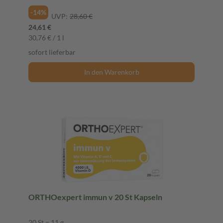
-14%
UVP:
28,60 €
24,61 €
30,76 € / 1 l
sofort lieferbar
In den Warenkorb
ORTHOexpert immun v 20 St Kapseln
20 St = 11 g