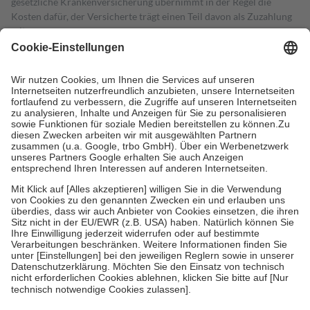
gesetzliche Krankenversicherung übernimmt in der Regel die
Kosten dafür, der Versicherte trägt einen Teil davon als Zuzahlung
mit.
Grundsätzlich leisten Mitglieder Zuzahlungen in Höhe von zehn
Prozent des Abgabepreises,
mindestens
jedoch
fünf Euro
und
höchstens zehn Euro.
Es sind jedoch nie mehr als die tatsächlichen
Kosten der Leistung zu entrichten.
Diese Regeln gelten grundsätzlich auch für Online-Apotheken.
Bei Heilmitteln und häuslicher Krankenpflege beträgt die
Zuzahlung zehn Prozent der Kosten sowie zehn Euro je
Verordnung.
Um das Engagement der Versicherten für ihre eigene Gesundheit zu
stärken und die besondere Stellung der Familie zu unterstützen,
fallen
keine Zuzahlungen
an bei:
• Kindern und Jugendlichen bis zum vollendeten 18. Lebensjahr
mit Ausnahme der Fahrkosten
• Untersuchungen zur Vorsorge und Früherkennung, die von der
GKV getragen werden
• empfohlenen Schutzimpfungen
• Harn- und Blutteststreifen
Wir nutzen Trusted Shops als unabhängigen Dienstleister für die