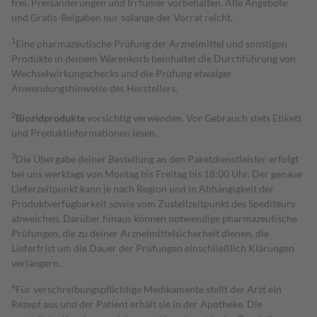
frei. Preisänderungen und Irrtümer vorbehalten. Alle Angebote
und Gratis-Beigaben nur solange der Vorrat reicht.
1
Eine pharmazeutische Prüfung der Arzneimittel und sonstigen
Produkte in deinem Warenkorb beinhaltet die Durchführung von
Wechselwirkungschecks und die Prüfung etwaiger
Anwendungshinweise des Herstellers.
2
Biozidprodukte
vorsichtig verwenden. Vor Gebrauch stets Etikett
und Produktinformationen lesen.
3
Die Übergabe deiner Bestellung an den Paketdienstleister erfolgt
bei uns werktags von Montag bis Freitag bis 18:00 Uhr. Der genaue
Lieferzeitpunkt kann je nach Region und in Abhängigkeit der
Produktverfügbarkeit sowie vom Zustellzeitpunkt des Spediteurs
abweichen. Darüber hinaus können notwendige pharmazeutische
Prüfungen, die zu deiner Arzneimittelsicherheit dienen, die
Lieferfrist um die Dauer der Prüfungen einschließlich Klärungen
verlängern.
4
Für verschreibungspflichtige Medikamente stellt der Arzt ein
Rezept aus und der Patient erhält sie in der Apotheke. Die