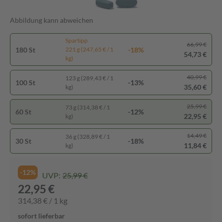
Abbildung kann abweichen
Spartipp
66,99 €
180 St
-18%
221 g (247,65 € / 1
54,73 €
kg)
40,99 €
123 g (289,43 € / 1
100 St
-13%
35,60 €
kg)
25,99 €
73 g (314,38 € / 1
60 St
-12%
22,95 €
kg)
14,49 €
36 g (328,89 € / 1
30 St
-18%
11,84 €
kg)
-12%
UVP:
25,99 €
22,95 €
314,38 € / 1 kg
sofort lieferbar