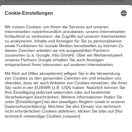
mit.
Grundsätzlich leisten Mitglieder Zuzahlungen in Höhe von zehn
Prozent des Abgabepreises,
mindestens
jedoch
fünf Euro
und
höchstens zehn Euro.
Es sind jedoch nie mehr als die tatsächlichen
Kosten der Leistung zu entrichten.
Diese Regeln gelten grundsätzlich auch für Online-Apotheken.
Bei Heilmitteln und häuslicher Krankenpflege beträgt die
Zuzahlung zehn Prozent der Kosten sowie zehn Euro je
Verordnung.
Um das Engagement der Versicherten für ihre eigene Gesundheit zu
stärken und die besondere Stellung der Familie zu unterstützen,
fallen
keine Zuzahlungen
an bei:
• Kindern und Jugendlichen bis zum vollendeten 18. Lebensjahr
mit Ausnahme der Fahrkosten
• Untersuchungen zur Vorsorge und Früherkennung, die von der
GKV getragen werden
• empfohlenen Schutzimpfungen
• Harn- und Blutteststreifen
Wir nutzen Trusted Shops als unabhängigen Dienstleister für die
Einholung von Bewertungen. Trusted Shops hat Maßnahmen