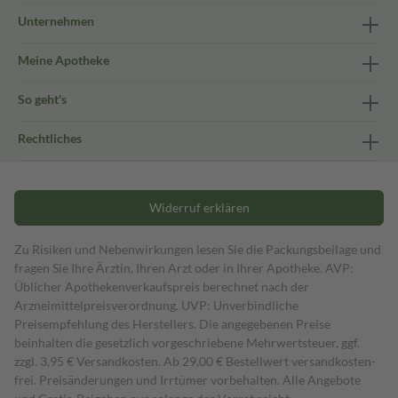
Unternehmen
Meine Apotheke
So geht's
Rechtliches
Widerruf erklären
Zu Risiken und Nebenwirkungen lesen Sie die Packungsbeilage und
fragen Sie Ihre Ärztin, Ihren Arzt oder in Ihrer Apotheke. AVP:
Üblicher Apothekenverkaufspreis berechnet nach der
Arzneimittelpreisverordnung. UVP: Unverbindliche
Preisempfehlung des Herstellers. Die angegebenen Preise
beinhalten die gesetzlich vorgeschriebene Mehrwertsteuer, ggf.
zzgl. 3,95 € Versandkosten. Ab 29,00 € Bestell­wert versand­kosten­
frei. Preisänderungen und Irrtümer vorbehalten. Alle Angebote