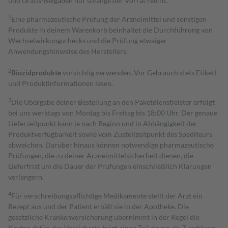
und Gratis-Beigaben nur solange der Vorrat reicht.
1
Eine pharmazeutische Prüfung der Arzneimittel und sonstigen
Produkte in deinem Warenkorb beinhaltet die Durchführung von
Wechselwirkungschecks und die Prüfung etwaiger
Anwendungshinweise des Herstellers.
2
Biozidprodukte
vorsichtig verwenden. Vor Gebrauch stets Etikett
und Produktinformationen lesen.
3
Die Übergabe deiner Bestellung an den Paketdienstleister erfolgt
bei uns werktags von Montag bis Freitag bis 18:00 Uhr. Der genaue
Lieferzeitpunkt kann je nach Region und in Abhängigkeit der
Produktverfügbarkeit sowie vom Zustellzeitpunkt des Spediteurs
abweichen. Darüber hinaus können notwendige pharmazeutische
Prüfungen, die zu deiner Arzneimittelsicherheit dienen, die
Lieferfrist um die Dauer der Prüfungen einschließlich Klärungen
verlängern.
4
Für verschreibungspflichtige Medikamente stellt der Arzt ein
Rezept aus und der Patient erhält sie in der Apotheke. Die
gesetzliche Krankenversicherung übernimmt in der Regel die
Kosten dafür, der Versicherte trägt einen Teil davon als Zuzahlung