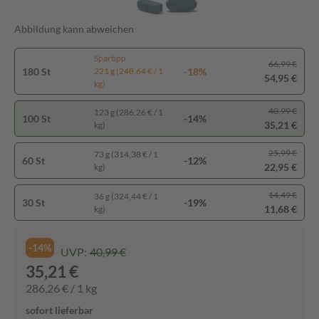
Abbildung kann abweichen
Spartipp
66,99 €
180 St
-18%
221 g (248,64 € / 1
54,95 €
kg)
40,99 €
123 g (286,26 € / 1
100 St
-14%
35,21 €
kg)
25,99 €
73 g (314,38 € / 1
60 St
-12%
22,95 €
kg)
14,49 €
36 g (324,44 € / 1
30 St
-19%
11,68 €
kg)
-14%
UVP:
40,99 €
35,21 €
286,26 € / 1 kg
sofort lieferbar